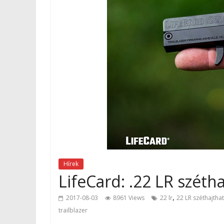
Hírek
LifeCard: .22 LR szétha
,
2017-08-03
8961 Views
22 lr
22 LR széthajthat
trailblazer