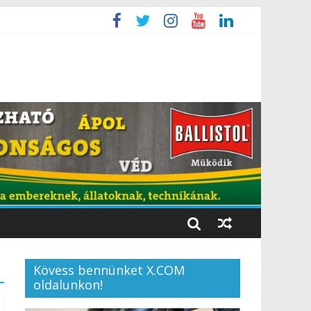
Kövess bennünket X.COM
oldalunkon!