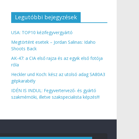
Legutóbbi bejegyzések
USA: TOP10 kézifegyvergyártó
Megtörtént esetek – Jordan Salinas: Idaho
Shoots Back
AK-47: a CIA első rajza és az egyik első fotója
róla
Heckler und Koch: kész az utolsó adag SA80A3
gépkarabély
IDÉN IS INDUL: Fegyvertervező- és gyártó
szakmérnöki, illetve szakspecialista képzés!!!