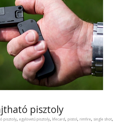
jtható pisztoly
,
,
,
,
,
,
ó pisztoly
egylövetű pisztoly
lifecard
pistol
rimfire
single shot