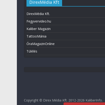
DirexMédia Kft
DirexMédia Kft.
Fegyvervideo.hu
Kaliber Magazin
TattooMánia
ÓraMagazinOnline
Túlélés
Copyright © Direx Média Kft. 2012-2026
KaliberInfo
.