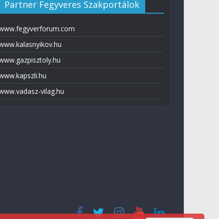
Partner Fegyveres Szakportálok
www.fegyverforum.com
www.kalasnyikov.hu
www.gazpisztoly.hu
www.kapszli.hu
www.vadasz-vilag.hu