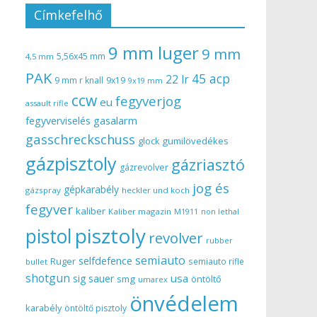
Címkefelhő
9 mm luger
9 mm
5,56x45 mm
4,5 mm
PAK
45 acp
22 lr
9 mm r knall
9x19
9x19 mm
ccw
fegyverjog
eu
assault rifle
gasalarm
fegyverviselés
gasschreckschuss
gumilövedékes
glock
gázpisztoly
gázriasztó
gázrevolver
jog és
gépkarabély
gázspray
heckler und koch
fegyver
kaliber
Kaliber magazin
non lethal
M1911
pisztoly
pistol
revolver
rubber
semiauto
selfdefence
Ruger
semiauto rifle
bullet
shotgun
usa
sig sauer
smg
öntöltő
umarex
önvédelem
karabély
öntöltő pisztoly