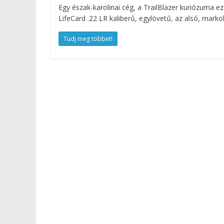
Egy észak-karolinai cég, a TrailBlazer kuriózuma 
LifeCard .22 LR kaliberű, egylövetű, az alsó, markol
Tudj meg többet!