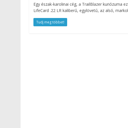
Egy észak-karolinai cég, a TrailBlazer kuriózuma 
LifeCard .22 LR kaliberű, egylövetű, az alsó, markol
Tudj meg többet!