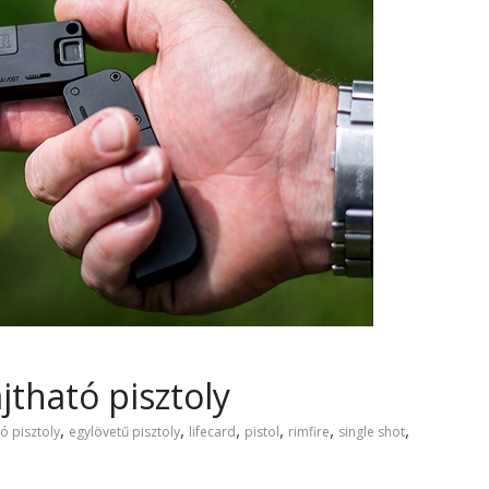
jtható pisztoly
,
,
,
,
,
,
ó pisztoly
egylövetű pisztoly
lifecard
pistol
rimfire
single shot