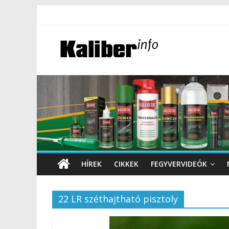
HÍREK
CIKKEK
FEGYVERVIDEÓK
22 LR széthajtható pisztoly