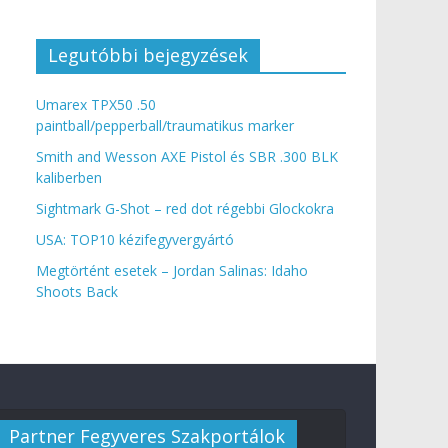
Legutóbbi bejegyzések
Umarex TPX50 .50
paintball/pepperball/traumatikus marker
Smith and Wesson AXE Pistol és SBR .300 BLK
kaliberben
Sightmark G-Shot – red dot régebbi Glockokra
USA: TOP10 kézifegyvergyártó
Megtörtént esetek – Jordan Salinas: Idaho
Shoots Back
Partner Fegyveres Szakportálok