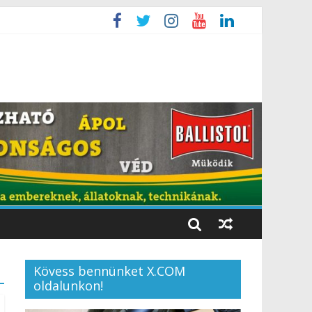
Kövess bennünket X.COM
oldalunkon!