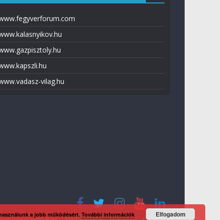
www.fegyverforum.com
www.kalasnyikov.hu
www.gazpisztoly.hu
www.kapszli.hu
www.vadasz-vilag.hu
Elfogadom
 használunk a jobb működésért.
További információk
tvédelmi tájékoztató
Média ajánlat
Előfizetés
Kapcsolat