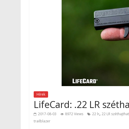
Hírek
LifeCard: .22 LR szétha
,
2017-08-03
8972 Views
22 lr
22 LR széthajthat
trailblazer