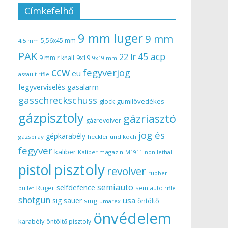
Címkefelhő
9 mm luger
9 mm
5,56x45 mm
4,5 mm
PAK
45 acp
22 lr
9 mm r knall
9x19
9x19 mm
ccw
fegyverjog
eu
assault rifle
gasalarm
fegyverviselés
gasschreckschuss
gumilövedékes
glock
gázpisztoly
gázriasztó
gázrevolver
jog és
gépkarabély
gázspray
heckler und koch
fegyver
kaliber
Kaliber magazin
non lethal
M1911
pisztoly
pistol
revolver
rubber
semiauto
selfdefence
Ruger
semiauto rifle
bullet
shotgun
usa
sig sauer
smg
öntöltő
umarex
önvédelem
karabély
öntöltő pisztoly