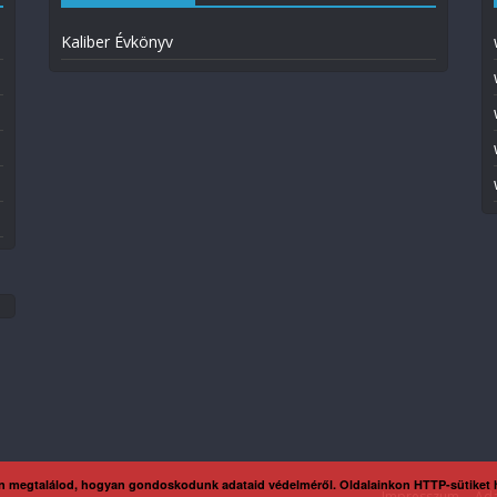
Kaliber Évkönyv
n megtalálod, hogyan gondoskodunk adataid védelméről. Oldalainkon HTTP-sütiket
Impresszum
Ada