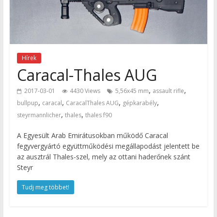
Hírek
Caracal-Thales AUG
,
,
2017-03-01
4430 Views
5,56x45 mm
assault rifle
,
,
,
,
bullpup
caracal
CaracalThales AUG
gépkarabély
,
,
steyrmannlicher
thales
thales f90
A Egyesült Arab Emirátusokban működő Caracal
fegyvergyártó együttműködési megállapodást jelentett be
az ausztrál Thales-szel, mely az ottani haderőnek szánt
Steyr
Tudj meg többet!