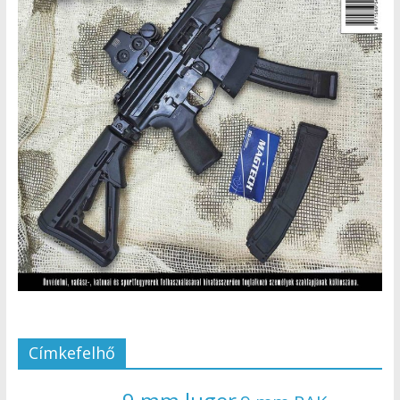
Címkefelhő