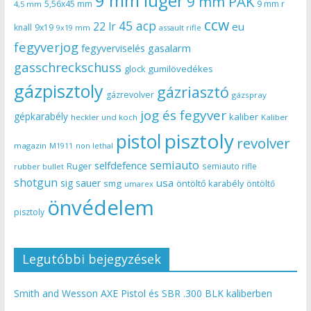
9 mm luger
9 mm PAK
5,56x45 mm
9 mm r
4,5 mm
ccw
45 acp
22 lr
eu
knall
9x19
9x19 mm
assault rifle
fegyverjog
gasalarm
fegyverviselés
gasschreckschuss
gumilövedékes
glock
gázpisztoly
gázriasztó
gázrevolver
gázspray
jog és fegyver
gépkarabély
kaliber
heckler und koch
Kaliber
pisztoly
pistol
revolver
magazin
non lethal
M1911
semiauto
selfdefence
Ruger
semiauto rifle
rubber bullet
shotgun
usa
sig sauer
smg
öntöltő karabély
öntöltő
umarex
önvédelem
pisztoly
Legutóbbi bejegyzések
Smith and Wesson AXE Pistol és SBR .300 BLK kaliberben