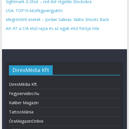
Sightmark G-Shot – red dot régebbi Glockokra
USA: TOP10 kézifegyvergyártó
Megtörtént esetek – Jordan Salinas: Idaho Shoots Back
AK-47: a CIA első rajza és az egyik első fotója róla
DirexMédia Kft
DirexMédia Kft.
Fegyvervideo.hu
Kaliber Magazin
TattooMánia
ÓraMagazinOnline