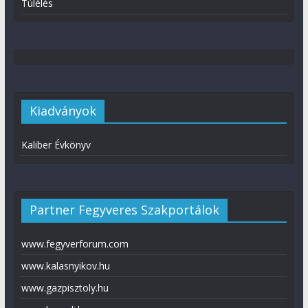
Túlélés
Kiadványok
Kaliber Évkönyv
Partner Fegyveres Szakportálok
www.fegyverforum.com
www.kalasnyikov.hu
www.gazpisztoly.hu