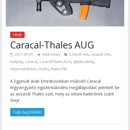
Hírek
Caracal-Thales AUG
,
,
2017-03-01
4428 Views
5,56x45 mm
assault rifle
,
,
,
,
bullpup
caracal
CaracalThales AUG
gépkarabély
,
,
steyrmannlicher
thales
thales f90
A Egyesült Arab Emirátusokban működő Caracal
fegyvergyártó együttműködési megállapodást jelentett be
az ausztrál Thales-szel, mely az ottani haderőnek szánt
Steyr
Tudj meg többet!