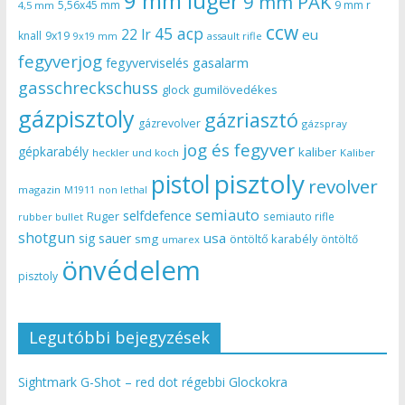
9 mm luger
9 mm PAK
5,56x45 mm
9 mm r
4,5 mm
ccw
45 acp
22 lr
eu
knall
9x19
9x19 mm
assault rifle
fegyverjog
gasalarm
fegyverviselés
gasschreckschuss
gumilövedékes
glock
gázpisztoly
gázriasztó
gázrevolver
gázspray
jog és fegyver
gépkarabély
kaliber
heckler und koch
Kaliber
pisztoly
pistol
revolver
magazin
non lethal
M1911
semiauto
selfdefence
Ruger
semiauto rifle
rubber bullet
shotgun
usa
sig sauer
smg
öntöltő karabély
öntöltő
umarex
önvédelem
pisztoly
Legutóbbi bejegyzések
Sightmark G-Shot – red dot régebbi Glockokra