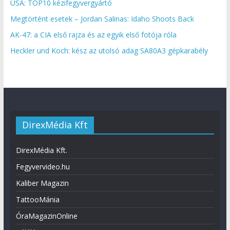
USA: TOP10 kézifegyvergyártó
Megtörtént esetek – Jordan Salinas: Idaho Shoots Back
AK-47: a CIA első rajza és az egyik első fotója róla
Heckler und Koch: kész az utolsó adag SA80A3 gépkarabély
DirexMédia Kft
DirexMédia Kft.
Fegyvervideo.hu
Kaliber Magazin
TattooMánia
ÓraMagazinOnline