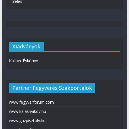
Túlélés
Kiadványok
Kaliber Évkönyv
Partner Fegyveres Szakportálok
www.fegyverforum.com
www.kalasnyikov.hu
www.gazpisztoly.hu