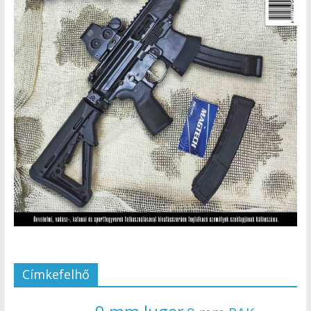
Címkefelhő