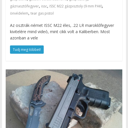
,
,
,
gázriasztófegyver
issc
ISSC M22 gázpisztoly (9 mm PAK)
,
önvédelem
tear gas pistol
Az osztrák-német ISSC M22 éles, .22 LR maroklőfegyver
kivitelére mind videó, mint cikk volt a Kaliberben. Most
azonban a vele
Tudj meg többet!