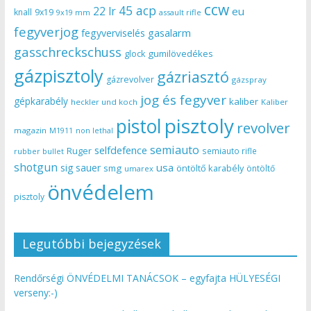
ccw
45 acp
22 lr
eu
knall
9x19
9x19 mm
assault rifle
fegyverjog
gasalarm
fegyverviselés
gasschreckschuss
gumilövedékes
glock
gázpisztoly
gázriasztó
gázrevolver
gázspray
jog és fegyver
gépkarabély
kaliber
heckler und koch
Kaliber
pisztoly
pistol
revolver
magazin
non lethal
M1911
semiauto
selfdefence
Ruger
semiauto rifle
rubber bullet
shotgun
usa
sig sauer
smg
öntöltő karabély
öntöltő
umarex
önvédelem
pisztoly
Legutóbbi bejegyzések
Rendőrségi ÖNVÉDELMI TANÁCSOK – egyfajta HÜLYESÉGI
verseny:-)