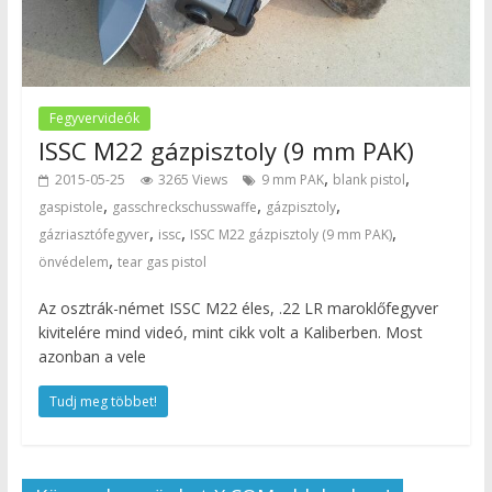
Fegyvervideók
ISSC M22 gázpisztoly (9 mm PAK)
,
,
2015-05-25
3265 Views
9 mm PAK
blank pistol
,
,
,
gaspistole
gasschreckschusswaffe
gázpisztoly
,
,
,
gázriasztófegyver
issc
ISSC M22 gázpisztoly (9 mm PAK)
,
önvédelem
tear gas pistol
Az osztrák-német ISSC M22 éles, .22 LR maroklőfegyver
kivitelére mind videó, mint cikk volt a Kaliberben. Most
azonban a vele
Tudj meg többet!