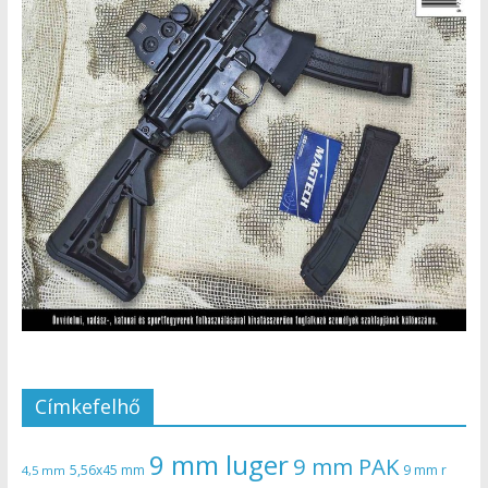
Címkefelhő
9 mm luger
9 mm PAK
5,56x45 mm
9 mm r
4,5 mm