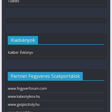
Túlélés
Kiadványok
Kaliber Évkönyv
Partner Fegyveres Szakportálok
www.fegyverforum.com
www.kalasnyikov.hu
www.gazpisztoly.hu