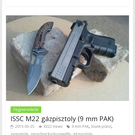
Fegyvervideók
ISSC M22 gázpisztoly (9 mm PAK)
,
,
2015-05-25
4322 Views
9 mm PAK
blank pistol
,
,
,
gaspistole
gasschreckschusswaffe
gázpisztoly