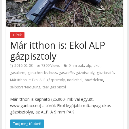
Hírek
Már itthon is: Ekol ALP
gázpisztoly
,
,
,
2016-02-03
7399 Views
9mm pak
alp
ekol
,
,
,
,
,
gasalarm
gasschreckschuss
gaswaffe
gázpisztoly
gázriasztó
,
,
,
Már itthon is: Ekol ALP gázpisztoly
nonlethal
önvédelem
,
selbstverteidigung
tear gas pistol
Már itthon is kapható (25.900- mk-val együtt,
www.gunbox.eu) a török Ekol legújabb műanyagtokos
gázpisztolya, az ALP. A 9 mm PAK
Tudj meg többet!