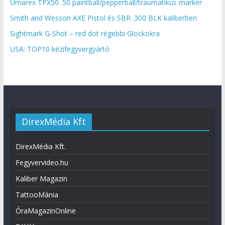
Umarex TPX50 .50 paintball/pepperball/traumatikus marker
Smith and Wesson AXE Pistol és SBR .300 BLK kaliberben
Sightmark G-Shot – red dot régebbi Glockokra
USA: TOP10 kézifegyvergyártó
DirexMédia Kft
DirexMédia Kft.
Fegyvervideo.hu
Kaliber Magazin
TattooMánia
ÓraMagazinOnline