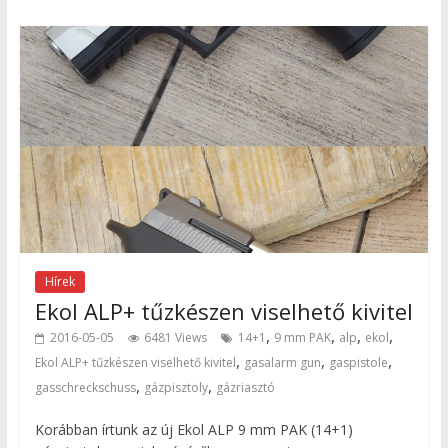
Hírek
Ekol ALP+ tűzkészen viselhető kivitel
,
,
,
,
2016-05-05
6481 Views
14+1
9 mm PAK
alp
ekol
,
,
,
Ekol ALP+ tűzkészen viselhető kivitel
gasalarm gun
gaspistole
,
,
gasschreckschuss
gázpisztoly
gázriasztó
Korábban írtunk az új Ekol ALP 9 mm PAK (14+1)