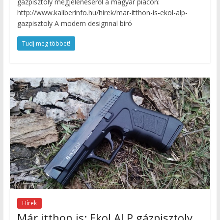
gázpisztoly megjelenéséről a magyar piacon:
http://www.kaliberinfo.hu/hirek/mar-itthon-is-ekol-alp-
gazpisztoly A modern designnal bíró
Tudj meg többet!
Hírek
Már itthon is: Ekol ALP gázpisztoly