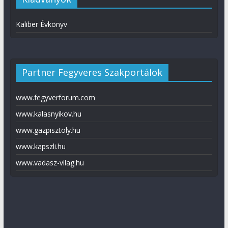
Kaliber Évkönyv
Partner Fegyveres Szakportálok
www.fegyverforum.com
www.kalasnyikov.hu
www.gazpisztoly.hu
www.kapszli.hu
www.vadasz-vilag.hu