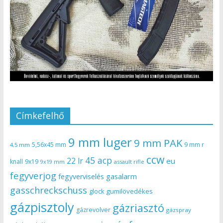
Címkefelhő
9 mm luger
9 mm PAK
5,56x45 mm
9 mm r
4,5 mm
ccw
45 acp
22 lr
eu
knall
9x19
9x19 mm
assault rifle
fegyverjog
gasalarm
fegyverviselés
gasschreckschuss
gumilövedékes
glock
gázpisztoly
gázriasztó
gázrevolver
gázspray