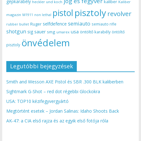
jog és fegyver
gépkarabély
kaliber
heckler und koch
Kaliber
pisztoly
pistol
revolver
magazin
non lethal
M1911
semiauto
selfdefence
Ruger
semiauto rifle
rubber bullet
shotgun
usa
sig sauer
smg
öntöltő karabély
öntöltő
umarex
önvédelem
pisztoly
Legutóbbi bejegyzések
Smith and Wesson AXE Pistol és SBR .300 BLK kaliberben
Sightmark G-Shot – red dot régebbi Glockokra
USA: TOP10 kézifegyvergyártó
Megtörtént esetek – Jordan Salinas: Idaho Shoots Back
AK-47: a CIA első rajza és az egyik első fotója róla