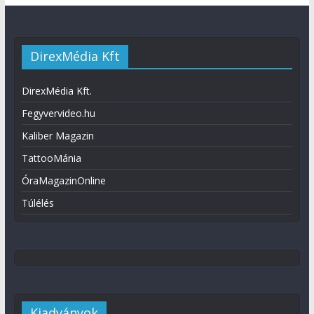
DirexMédia Kft
DirexMédia Kft.
Fegyvervideo.hu
Kaliber Magazin
TattooMánia
ÓraMagazinOnline
Túlélés
Kiadványok