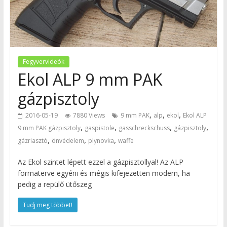
Fegyvervideók
Ekol ALP 9 mm PAK
gázpisztoly
,
,
,
2016-05-19
7880 Views
9 mm PAK
alp
ekol
Ekol ALP
,
,
,
,
9 mm PAK gázpisztoly
gaspistole
gasschreckschuss
gázpisztoly
,
,
,
gázriasztó
önvédelem
plynovka
waffe
Az Ekol szintet lépett ezzel a gázpisztollyal! Az ALP
formaterve egyéni és mégis kifejezetten modern, ha
pedig a repülő ütőszeg
Tudj meg többet!