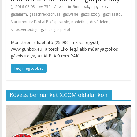
,
,
,
2016-02-03
7394 Views
9mm pak
alp
ekol
,
,
,
,
,
gasalarm
gasschreckschuss
gaswaffe
gázpisztoly
gázriasztó
,
,
,
Már itthon is: Ekol ALP gázpisztoly
nonlethal
önvédelem
,
selbstverteidigung
tear gas pistol
Már itthon is kapható (25.900- mk-val együtt,
www.gunbox.eu) a török Ekol legújabb műanyagtokos
gázpisztolya, az ALP. A 9 mm PAK
Tudj meg többet!
Kövess bennünket X.COM oldalunkon!