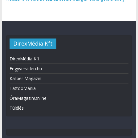
DirexMédia Kft
DirexMédia Kft.
Fegyvervideo.hu
Kaliber Magazin
TattooMánia
ÓraMagazinOnline
Túlélés