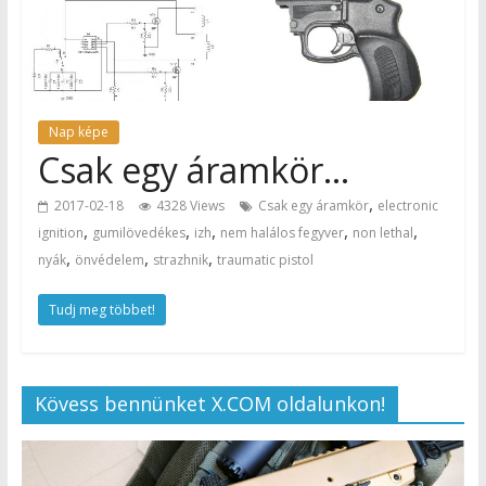
Nap képe
Csak egy áramkör…
,
2017-02-18
4328 Views
Csak egy áramkör
electronic
,
,
,
,
,
ignition
gumilövedékes
izh
nem halálos fegyver
non lethal
,
,
,
nyák
önvédelem
strazhnik
traumatic pistol
Tudj meg többet!
Kövess bennünket X.COM oldalunkon!