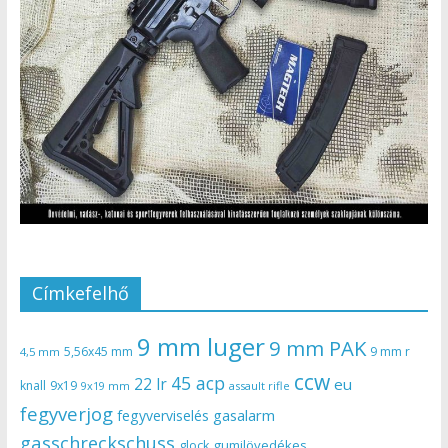
Címkefelhő
9 mm luger
9 mm PAK
5,56x45 mm
9 mm r
4,5 mm
ccw
45 acp
22 lr
eu
knall
9x19
9x19 mm
assault rifle
fegyverjog
gasalarm
fegyverviselés
gasschreckschuss
gumilövedékes
glock