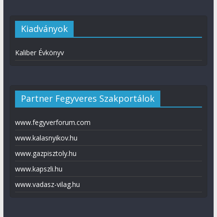
Kiadványok
Kaliber Évkönyv
Partner Fegyveres Szakportálok
www.fegyverforum.com
www.kalasnyikov.hu
www.gazpisztoly.hu
www.kapszli.hu
www.vadasz-vilag.hu