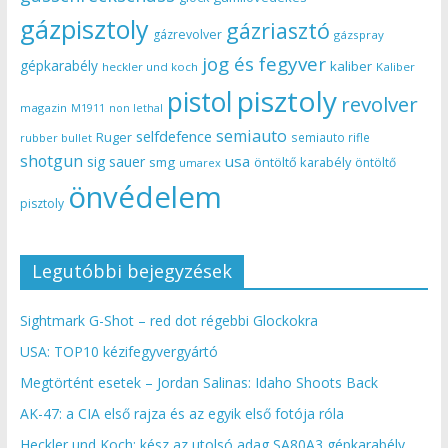
gázpisztoly
gázriasztó
gázrevolver
gázspray
jog és fegyver
gépkarabély
kaliber
heckler und koch
Kaliber
pisztoly
pistol
revolver
magazin
non lethal
M1911
semiauto
selfdefence
Ruger
semiauto rifle
rubber bullet
shotgun
usa
sig sauer
smg
öntöltő karabély
öntöltő
umarex
önvédelem
pisztoly
Legutóbbi bejegyzések
Sightmark G-Shot – red dot régebbi Glockokra
USA: TOP10 kézifegyvergyártó
Megtörtént esetek – Jordan Salinas: Idaho Shoots Back
AK-47: a CIA első rajza és az egyik első fotója róla
Heckler und Koch: kész az utolsó adag SA80A3 gépkarabély