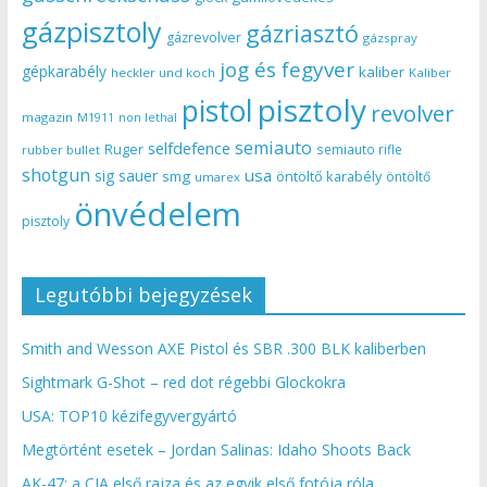
gázpisztoly
gázriasztó
gázrevolver
gázspray
jog és fegyver
gépkarabély
kaliber
heckler und koch
Kaliber
pisztoly
pistol
revolver
magazin
non lethal
M1911
semiauto
selfdefence
Ruger
semiauto rifle
rubber bullet
shotgun
usa
sig sauer
smg
öntöltő karabély
öntöltő
umarex
önvédelem
pisztoly
Legutóbbi bejegyzések
Smith and Wesson AXE Pistol és SBR .300 BLK kaliberben
Sightmark G-Shot – red dot régebbi Glockokra
USA: TOP10 kézifegyvergyártó
Megtörtént esetek – Jordan Salinas: Idaho Shoots Back
AK-47: a CIA első rajza és az egyik első fotója róla