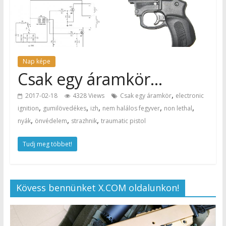
Nap képe
Csak egy áramkör…
,
2017-02-18
4328 Views
Csak egy áramkör
electronic
,
,
,
,
,
ignition
gumilövedékes
izh
nem halálos fegyver
non lethal
,
,
,
nyák
önvédelem
strazhnik
traumatic pistol
Tudj meg többet!
Kövess bennünket X.COM oldalunkon!