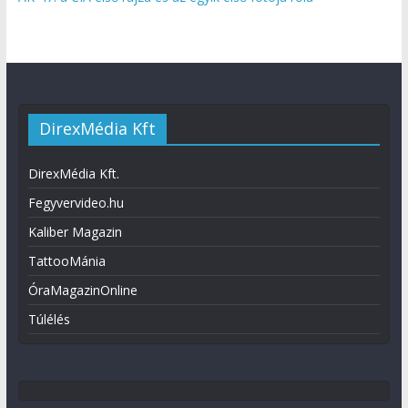
DirexMédia Kft
DirexMédia Kft.
Fegyvervideo.hu
Kaliber Magazin
TattooMánia
ÓraMagazinOnline
Túlélés