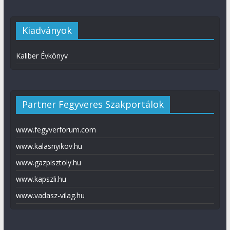
Kiadványok
Kaliber Évkönyv
Partner Fegyveres Szakportálok
www.fegyverforum.com
www.kalasnyikov.hu
www.gazpisztoly.hu
www.kapszli.hu
www.vadasz-vilag.hu