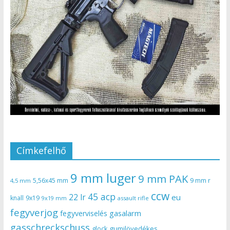
Címkefelhő
9 mm luger
9 mm PAK
5,56x45 mm
9 mm r
4,5 mm
ccw
45 acp
22 lr
eu
knall
9x19
9x19 mm
assault rifle
fegyverjog
gasalarm
fegyverviselés
gasschreckschuss
gumilövedékes
glock