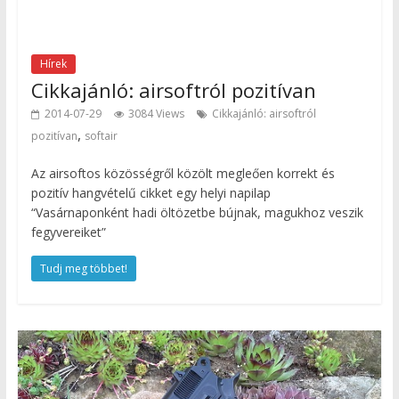
Hírek
Cikkajánló: airsoftról pozitívan
2014-07-29
3084 Views
Cikkajánló: airsoftról
,
pozitívan
softair
Az airsoftos közösségről közölt megleően korrekt és
pozitív hangvételű cikket egy helyi napilap
“Vasárnaponként hadi öltözetbe bújnak, magukhoz veszik
fegyvereiket”
Tudj meg többet!