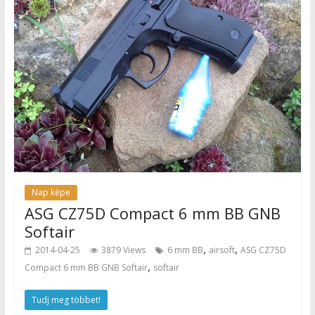
Nap képe
ASG CZ75D Compact 6 mm BB GNB
Softair
,
,
2014-04-25
3879 Views
6 mm BB
airsoft
ASG CZ75D
,
Compact 6 mm BB GNB Softair
softair
Tudj meg többet!