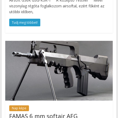
Airsoft G36K GSG-KSK-1 A Középső Testvér Mivel
viszonylag régóta foglalkozom airsoftal, ezért főként az
utóbbi időben,
Tudj meg többet!
Nap képe
FAMAS 6 mm softair AEG