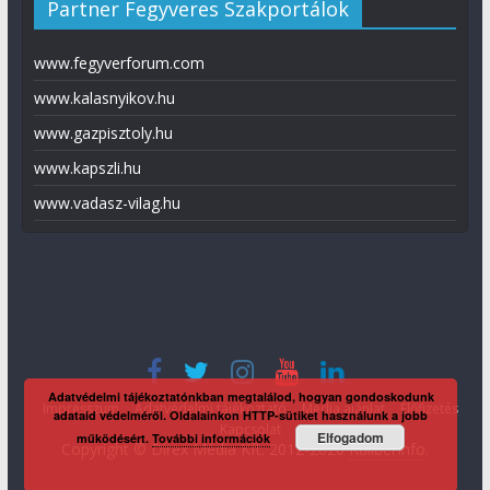
Partner Fegyveres Szakportálok
www.fegyverforum.com
www.kalasnyikov.hu
www.gazpisztoly.hu
www.kapszli.hu
www.vadasz-vilag.hu
Adatvédelmi tájékoztatónkban megtalálod, hogyan gondoskodunk
Impresszum
Adatvédelmi tájékoztató
Média ajánlat
Előfizetés
adataid védelméről. Oldalainkon HTTP-sütiket használunk a jobb
Kapcsolat
Elfogadom
működésért.
További információk
Copyright © Direx Média Kft. 2012-2026
KaliberInfo
.