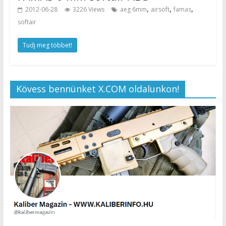
,
,
,
2012-06-28
3226 Views
aeg 6mm
airsoft
famas
softair
Tudj meg többet!
Kövess bennünket X.COM oldalunkon!