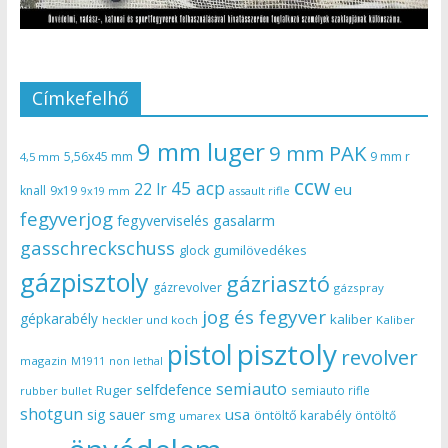
Címkefelhő
9 mm luger
9 mm PAK
5,56x45 mm
9 mm r
4,5 mm
ccw
45 acp
22 lr
eu
knall
9x19
9x19 mm
assault rifle
fegyverjog
gasalarm
fegyverviselés
gasschreckschuss
gumilövedékes
glock
gázpisztoly
gázriasztó
gázrevolver
gázspray
jog és fegyver
gépkarabély
kaliber
heckler und koch
Kaliber
pisztoly
pistol
revolver
magazin
non lethal
M1911
semiauto
selfdefence
Ruger
semiauto rifle
rubber bullet
shotgun
usa
sig sauer
smg
öntöltő karabély
öntöltő
umarex