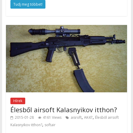
Tudj meg többet!
Hírek
Élesből airsoft Kalasnyikov itthon?
,
,
2015-01-28
4161 Views
aisroft
AK47
Élesből airsoft
,
Kalasnyikov itthon?
softair