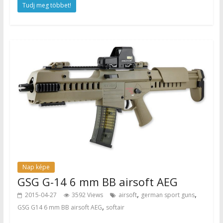
Tudj meg többet!
Nap képe
GSG G-14 6 mm BB airsoft AEG
,
,
2015-04-27
3592 Views
airsoft
german sport guns
,
GSG G14 6 mm BB airsoft AEG
softair