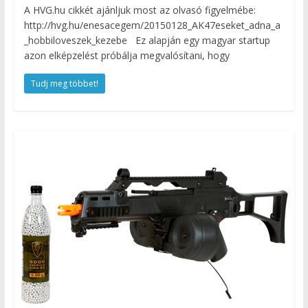
A HVG.hu cikkét ajánljuk most az olvasó figyelmébe:
http://hvg.hu/enesacegem/20150128_AK47eseket_adna_a
_hobbiloveszek_kezebe Ez alapján egy magyar startup
azon elképzelést próbálja megvalósítani, hogy
Tudj meg többet!