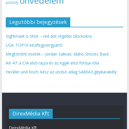
önvédelem
pisztoly
Legutóbbi bejegyzések
Sightmark G-Shot – red dot régebbi Glockokra
USA: TOP10 kézifegyvergyártó
Megtörtént esetek – Jordan Salinas: Idaho Shoots Back
AK-47: a CIA első rajza és az egyik első fotója róla
Heckler und Koch: kész az utolsó adag SA80A3 gépkarabély
DirexMédia Kft
DirexMédia Kft.