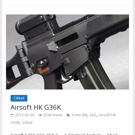
Cikkek
Airsoft HK G36K
,
,
2013-05-03
6246 Views
6 mm BB
AEG
Airsoft HK
,
G36K
softair