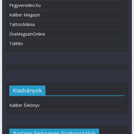
Fegyvervideo.hu
Kaliber Magazin
TattooMánia
ÓraMagazinOnline
Túlélés
Kiadványok
Kaliber Évkönyv
Partner Fegyveres Szakportálok