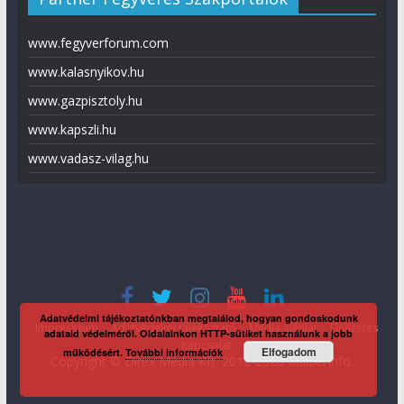
www.fegyverforum.com
www.kalasnyikov.hu
www.gazpisztoly.hu
www.kapszli.hu
www.vadasz-vilag.hu
Adatvédelmi tájékoztatónkban megtalálod, hogyan gondoskodunk
Impresszum
Adatvédelmi tájékoztató
Média ajánlat
Előfizetés
adataid védelméről. Oldalainkon HTTP-sütiket használunk a jobb
Kapcsolat
Elfogadom
működésért.
További információk
Copyright © Direx Média Kft. 2012-2026
KaliberInfo
.