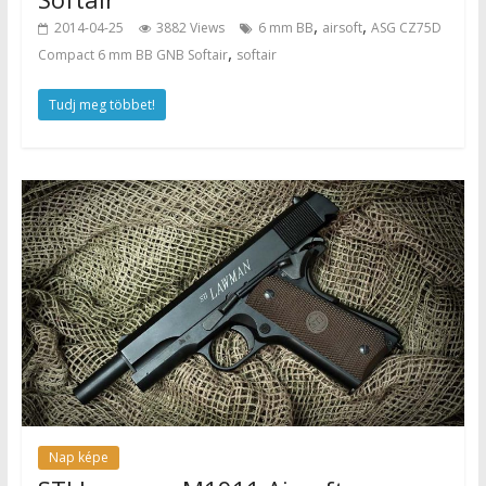
,
,
2014-04-25
3882 Views
6 mm BB
airsoft
ASG CZ75D
,
Compact 6 mm BB GNB Softair
softair
Tudj meg többet!
Nap képe