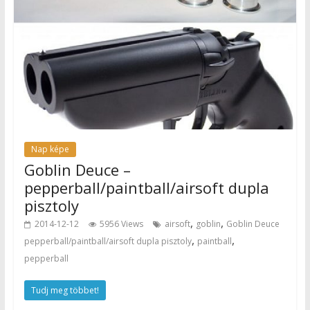
Nap képe
Goblin Deuce –
pepperball/paintball/airsoft dupla
pisztoly
,
,
2014-12-12
5956 Views
airsoft
goblin
Goblin Deuce
,
,
pepperball/paintball/airsoft dupla pisztoly
paintball
pepperball
Tudj meg többet!