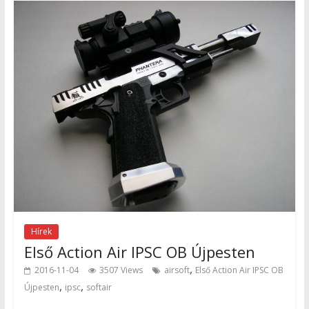
Hírek
Első Action Air IPSC OB Újpesten
,
2016-11-04
3507 Views
airsoft
Első Action Air IPSC OB
,
,
Újpesten
ipsc
softair