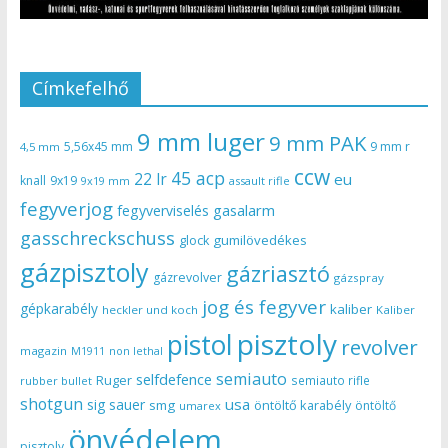
Címkefelhő
9 mm luger
9 mm PAK
5,56x45 mm
9 mm r
4,5 mm
ccw
45 acp
22 lr
eu
knall
9x19
9x19 mm
assault rifle
fegyverjog
gasalarm
fegyverviselés
gasschreckschuss
gumilövedékes
glock
gázpisztoly
gázriasztó
gázrevolver
gázspray
jog és fegyver
gépkarabély
kaliber
heckler und koch
Kaliber
pisztoly
pistol
revolver
magazin
non lethal
M1911
semiauto
selfdefence
Ruger
semiauto rifle
rubber bullet
shotgun
usa
sig sauer
smg
öntöltő karabély
öntöltő
umarex
önvédelem
pisztoly