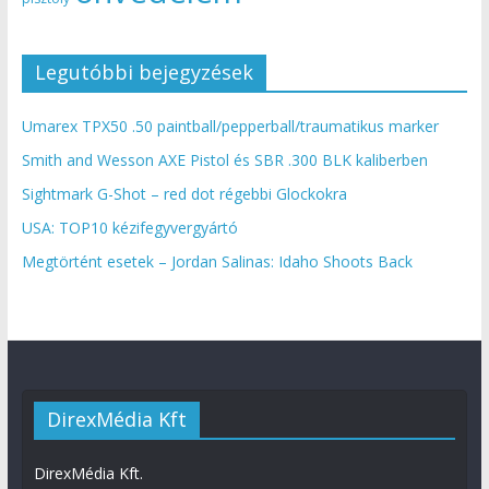
Legutóbbi bejegyzések
Umarex TPX50 .50 paintball/pepperball/traumatikus marker
Smith and Wesson AXE Pistol és SBR .300 BLK kaliberben
Sightmark G-Shot – red dot régebbi Glockokra
USA: TOP10 kézifegyvergyártó
Megtörtént esetek – Jordan Salinas: Idaho Shoots Back
DirexMédia Kft
DirexMédia Kft.