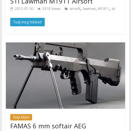
STI Lawman M1911 Airsoft
,
,
,
2012-07-30
3318 Views
airsoft
lawman
M1911
sti
Tudj meg többet!
Nap képe
FAMAS 6 mm softair AEG