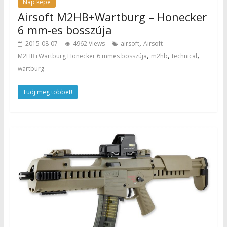
Nap képe
Airsoft M2HB+Wartburg – Honecker
6 mm-es bosszúja
,
2015-08-07
4962 Views
airsoft
Airsoft
,
,
,
M2HB+Wartburg Honecker 6 mmes bosszúja
m2hb
technical
wartburg
Tudj meg többet!