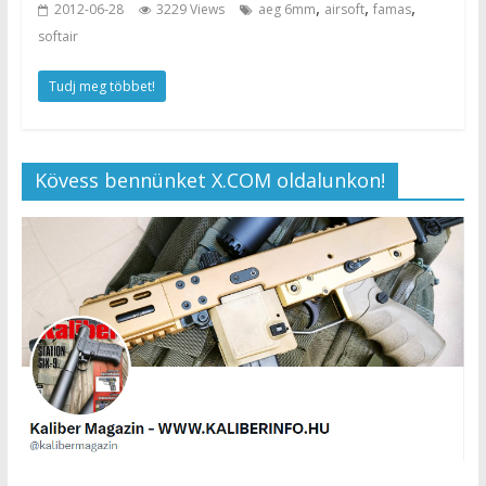
,
,
,
2012-06-28
3229 Views
aeg 6mm
airsoft
famas
softair
Tudj meg többet!
Kövess bennünket X.COM oldalunkon!