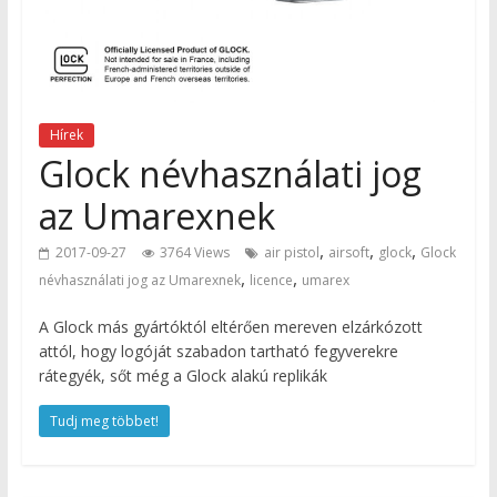
Hírek
Glock névhasználati jog
az Umarexnek
,
,
,
2017-09-27
3764 Views
air pistol
airsoft
glock
Glock
,
,
névhasználati jog az Umarexnek
licence
umarex
A Glock más gyártóktól eltérően mereven elzárkózott
attól, hogy logóját szabadon tartható fegyverekre
rátegyék, sőt még a Glock alakú replikák
Tudj meg többet!