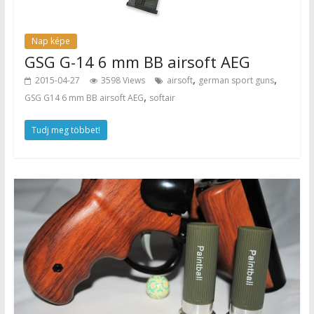
Nap képe
GSG G-14 6 mm BB airsoft AEG
,
,
2015-04-27
3598 Views
airsoft
german sport guns
,
GSG G14 6 mm BB airsoft AEG
softair
Tudj meg többet!