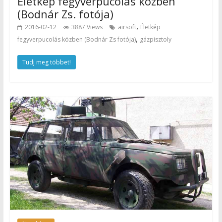
Életkép fegyverpucolás közben
(Bodnár Zs. fotója)
,
2016-02-12
3887 Views
airsoft
Életkép
,
fegyverpucolás közben (Bodnár Zs fotója)
gázpisztoly
Tudj meg többet!