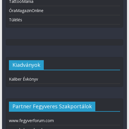
TattooMánia
ÓraMagazinOnline
Túlélés
Kiadványok
Kaliber Évkönyv
Partner Fegyveres Szakportálok
www.fegyverforum.com