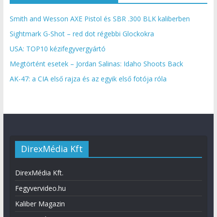
Smith and Wesson AXE Pistol és SBR .300 BLK kaliberben
Sightmark G-Shot – red dot régebbi Glockokra
USA: TOP10 kézifegyvergyártó
Megtörtént esetek – Jordan Salinas: Idaho Shoots Back
AK-47: a CIA első rajza és az egyik első fotója róla
DirexMédia Kft
DirexMédia Kft.
Fegyvervideo.hu
Kaliber Magazin