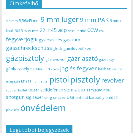
Címkefelhő
9 mm luger
9 mm PAK
5,56x45 mm
9 mm r
4,5 mm
ccw
45 acp
22 lr
eu
knall
9x19
9x19 mm
assault rifle
fegyverjog
gasalarm
fegyverviselés
gasschreckschuss
gumilövedékes
glock
gázpisztoly
gázriasztó
gázrevolver
gázspray
jog és fegyver
gépkarabély
kaliber
heckler und koch
Kaliber
pisztoly
pistol
revolver
magazin
non lethal
M1911
semiauto
selfdefence
Ruger
semiauto rifle
rubber bullet
shotgun
usa
sig sauer
smg
öntöltő karabély
öntöltő
umarex
önvédelem
pisztoly
Legutóbbi bejegyzések