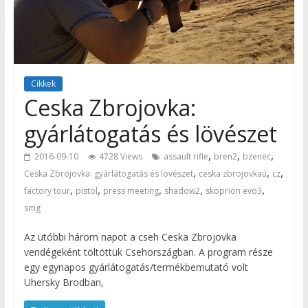
Cikkek
Ceska Zbrojovka:
gyárlátogatás és lövészet
,
,
,
2016-09-10
4728 Views
assault rifle
bren2
bzenec
,
,
,
Ceska Zbrojovka: gyárlátogatás és lövészet
ceska zbrojovkaú
cz
,
,
,
,
,
factory tour
pistol
press meeting
shadow2
skoprion evo3
smg
Az utóbbi három napot a cseh Ceska Zbrojovka
vendégeként töltöttük Csehországban. A program része
egy egynapos gyárlátogatás/termékbemutató volt
Uhersky Brodban,