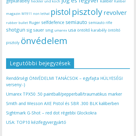
jog és fegyver
gépkarabély
kaliber
heckler und koch
Kaliber
pisztoly
pistol
revolver
magazin
non lethal
M1911
semiauto
selfdefence
Ruger
semiauto rifle
rubber bullet
shotgun
usa
sig sauer
smg
öntöltő karabély
öntöltő
umarex
önvédelem
pisztoly
Legutóbbi bejegyzések
Rendőrségi ÖNVÉDELMI TANÁCSOK – egyfajta HÜLYESÉGI
verseny:-)
Umarex TPX50 .50 paintball/pepperball/traumatikus marker
Smith and Wesson AXE Pistol és SBR .300 BLK kaliberben
Sightmark G-Shot – red dot régebbi Glockokra
USA: TOP10 kézifegyvergyártó