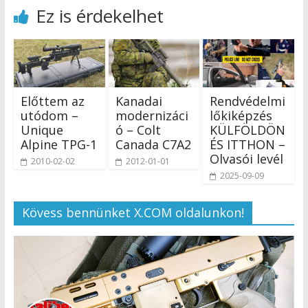
Ez is érdekelhet
Előttem az
Kanadai
Rendvédelmi
utódom –
modernizáci
lőkiképzés
Unique
ó – Colt
KÜLFÖLDÖN
Alpine TPG-1
Canada C7A2
ÉS ITTHON –
Olvasói levél
2010-02-02
2012-01-01
2025-09-09
Kövess bennünket X.COM oldalunkon!