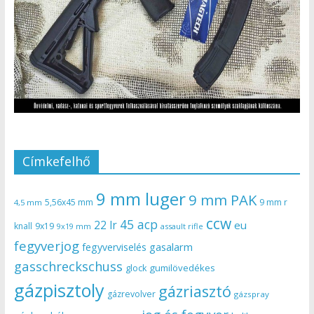
Címkefelhő
9 mm luger
9 mm PAK
5,56x45 mm
9 mm r
4,5 mm
ccw
45 acp
22 lr
eu
knall
9x19
9x19 mm
assault rifle
fegyverjog
gasalarm
fegyverviselés
gasschreckschuss
gumilövedékes
glock
gázpisztoly
gázriasztó
gázrevolver
gázspray