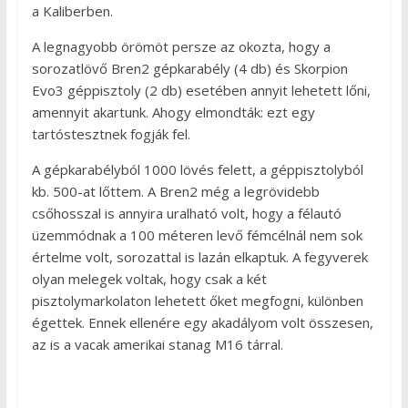
a Kaliberben.
A legnagyobb örömöt persze az okozta, hogy a
sorozatlövő Bren2 gépkarabély (4 db) és Skorpion
Evo3 géppisztoly (2 db) esetében annyit lehetett lőni,
amennyit akartunk. Ahogy elmondták: ezt egy
tartóstesztnek fogják fel.
A gépkarabélyból 1000 lövés felett, a géppisztolyból
kb. 500-at lőttem. A Bren2 még a legrövidebb
csőhosszal is annyira uralható volt, hogy a félautó
üzemmódnak a 100 méteren levő fémcélnál nem sok
értelme volt, sorozattal is lazán elkaptuk. A fegyverek
olyan melegek voltak, hogy csak a két
pisztolymarkolaton lehetett őket megfogni, különben
égettek. Ennek ellenére egy akadályom volt összesen,
az is a vacak amerikai stanag M16 tárral.