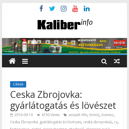
Cikkek
Ceska Zbrojovka:
gyárlátogatás és lövészet
,
,
,
2016-09-10
4730 Views
assault rifle
bren2
bzenec
,
,
,
Ceska Zbrojovka: gyárlátogatás és lövészet
ceska zbrojovkaú
cz
,
,
,
,
,