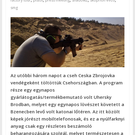
factory tour
pistol
press meeting
shadow2
skoprion evo3
smg
Az utóbbi három napot a cseh Ceska Zbrojovka
vendégeként töltöttük Csehországban. A program
része egy egynapos
gyárlátogatás/termékbemutató volt Uhersky
Brodban, melyet egy egynapos lövészet követett a
Bzenecben levő volt katonai lőtéren. Az itt közölt
képek jórészt mobiltelefonosak, és ez a nyúlfarknyi
anyag csak egy részletes beszámoló
beharangozására szolgál, melyet természetesen a