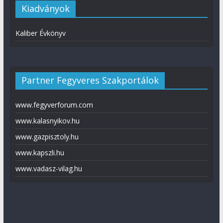
Kiadványok
Kaliber Évkönyv
Partner Fegyveres Szakportálok
www.fegyverforum.com
www.kalasnyikov.hu
www.gazpisztoly.hu
www.kapszli.hu
www.vadasz-vilag.hu