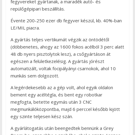
fegyvereket gyártanak, a maradék autó- és
repülőgépipari beszállítás.
Évente 200-250 ezer db fegyver készül, kb. 40%-ban
LE/MIL piacra.
A gyártás teljes vertikumát végzik az öntödétől
(döbbenetes, ahogy az 1600 fokos acélból 3 perc alatt
48 db nyers pisztolytok lesz), a csőgyártáson át
egészen a felületkezelésig. A gyártás jórészt
automatizált, voltak focipályányi csarnokok, ahol 10
munkás sem dolgozott.
A legérdekesebb az a gép volt, ahol egyik oldalon
bement egy acéltégla, és bent egy robotkar
megfogta, betette egymás után 3 CNC
megmunkálóközpontba, majd 6 perccel később kijött
egy szinte teljesen kész szán.
A gyárlátogatás után beengedtek bennünk a Grey