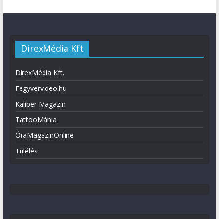
DirexMédia Kft
DirexMédia Kft.
Fegyvervideo.hu
Kaliber Magazin
TattooMánia
ÓraMagazinOnline
Túlélés