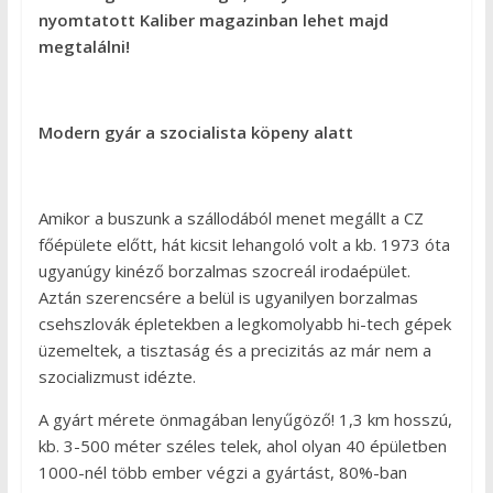
nyomtatott Kaliber magazinban lehet majd
megtalálni!
Modern gyár a szocialista köpeny alatt
Amikor a buszunk a szállodából menet megállt a CZ
főépülete előtt, hát kicsit lehangoló volt a kb. 1973 óta
ugyanúgy kinéző borzalmas szocreál irodaépület.
Aztán szerencsére a belül is ugyanilyen borzalmas
csehszlovák épletekben a legkomolyabb hi-tech gépek
üzemeltek, a tisztaság és a precizitás az már nem a
szocializmust idézte.
A gyárt mérete önmagában lenyűgöző! 1,3 km hosszú,
kb. 3-500 méter széles telek, ahol olyan 40 épületben
1000-nél több ember végzi a gyártást, 80%-ban