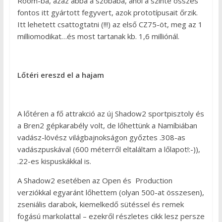
Room-ba, azaz abba a szobába, ahol a szinte összes
fontos itt gyártott fegyvert, azok prototípusait őrzik.
Itt lehetett csattogtatni (!!!) az első CZ75-öt, meg az 1
milliomodikat…és most tartanak kb. 1,6 milliónál.
Lőtéri ereszd el a hajam
A lőtéren a fő attrakció az új Shadow2 sportpisztoly és
a Bren2 gépkarabély volt, de lőhettünk a Namíbiában
vadász-lövész világbajnokságon győztes .308-as
vadászpuskával (600 méterről eltaláltam a lőlapot!:-)),
.22-es kispuskákkal is.
A Shadow2 esetében az Open és Production
verziókkal egyaránt lőhettem (olyan 500-at összesen),
zseniális darabok, kiemelkedő sütéssel és remek
fogású markolattal – ezekről részletes cikk lesz persze