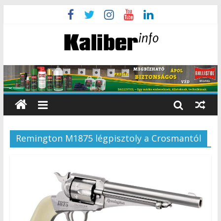
Remington M1875 légpisztoly a Crosmantól