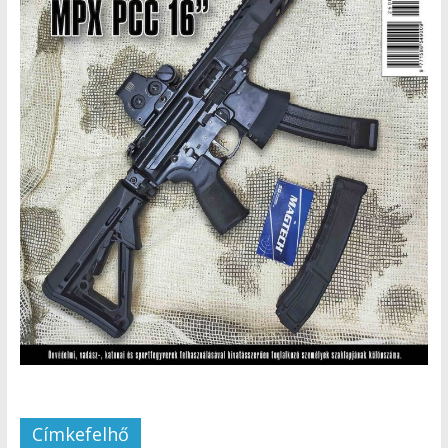
Címkefelhő