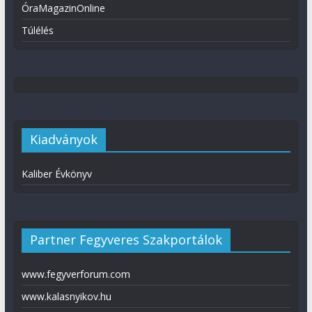
ÓraMagazinOnline
Túlélés
Kiadványok
Kaliber Évkönyv
Partner Fegyveres Szakportálok
www.fegyverforum.com
www.kalasnyikov.hu