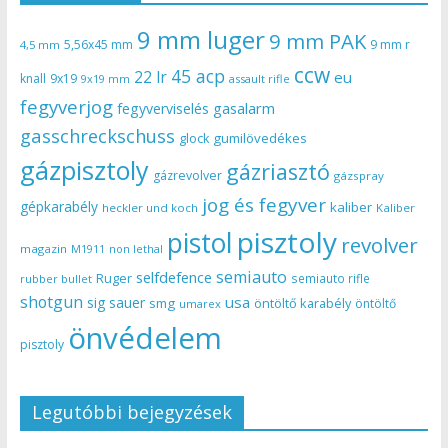
9 mm luger
9 mm PAK
5,56x45 mm
9 mm r
4,5 mm
ccw
45 acp
22 lr
eu
knall
9x19
9x19 mm
assault rifle
fegyverjog
gasalarm
fegyverviselés
gasschreckschuss
gumilövedékes
glock
gázpisztoly
gázriasztó
gázrevolver
gázspray
jog és fegyver
gépkarabély
kaliber
heckler und koch
Kaliber
pisztoly
pistol
revolver
magazin
non lethal
M1911
semiauto
selfdefence
Ruger
semiauto rifle
rubber bullet
shotgun
usa
sig sauer
smg
öntöltő karabély
öntöltő
umarex
önvédelem
pisztoly
Legutóbbi bejegyzések