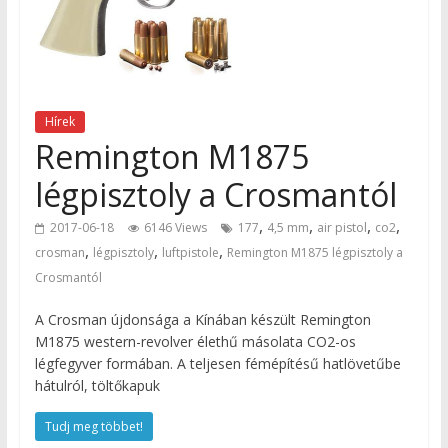
Hírek
Remington M1875
légpisztoly a Crosmantól
,
,
,
,
2017-06-18
6146 Views
177
4,5 mm
air pistol
co2
,
,
,
crosman
légpisztoly
luftpistole
Remington M1875 légpisztoly a
Crosmantól
A Crosman újdonsága a Kínában készült Remington
M1875 western-revolver élethű másolata CO2-os
légfegyver formában. A teljesen fémépítésű hatlövetűbe
hátulról, töltőkapuk
Tudj meg többet!