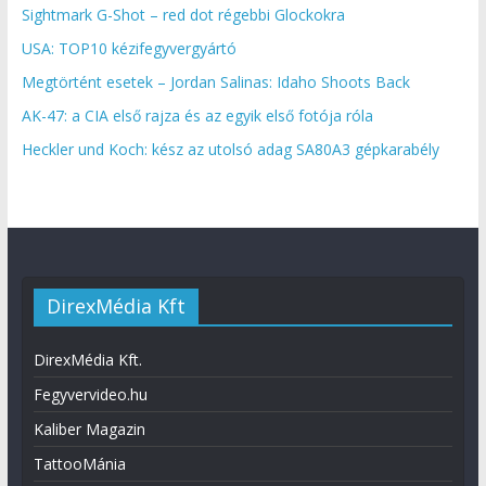
Sightmark G-Shot – red dot régebbi Glockokra
USA: TOP10 kézifegyvergyártó
Megtörtént esetek – Jordan Salinas: Idaho Shoots Back
AK-47: a CIA első rajza és az egyik első fotója róla
Heckler und Koch: kész az utolsó adag SA80A3 gépkarabély
DirexMédia Kft
DirexMédia Kft.
Fegyvervideo.hu
Kaliber Magazin
TattooMánia