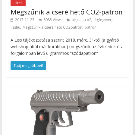
Hírek
Megszűnik a cserélhető CO2-patron
,
,
,
2017-11-23
6085 Views
airgun
co2
légfegyver
,
,
lisshu
Megszűnik a cserélhető CO2patron
patron
A Liss tájékoztatása szerint 2018. márc. 31-től (a gyártó
webshopjából már korábban) megszűnik az évtizedek óta
forgalomban levő 6-grammos “szódapatron”
Tudj meg többet!