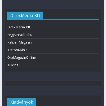
DirexMédia Kft
DirexMédia Kft.
Fegyvervideo.hu
Kaliber Magazin
TattooMánia
ÓraMagazinOnline
Túlélés
Kiadványok