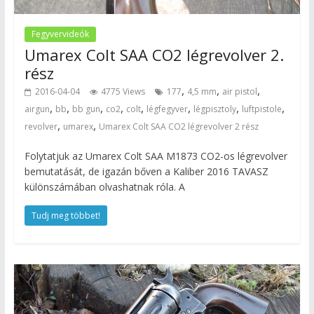
Fegyvervideók
Umarex Colt SAA CO2 légrevolver 2.
rész
,
,
,
2016-04-04
4775 Views
177
4,5 mm
air pistol
,
,
,
,
,
,
,
,
airgun
bb
bb gun
co2
colt
légfegyver
légpisztoly
luftpistole
,
,
revolver
umarex
Umarex Colt SAA CO2 légrevolver 2 rész
Folytatjuk az Umarex Colt SAA M1873 CO2-os légrevolver
bemutatását, de igazán bőven a Kaliber 2016 TAVASZ
különszámában olvashatnak róla. A
Tudj meg többet!