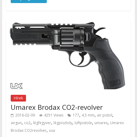
Hírek
Umarex Brodax CO2-revolver
,
,
,
2016-02-09
4251 Views
177
4,5 mm
air pistol
,
,
,
,
,
,
airgun
co2
légfegyver
légpisztoly
luftpistole
umarex
Umarex
,
Brodax CO2revolver
usa