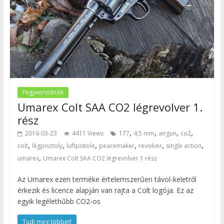
Fegyvervideók
Umarex Colt SAA CO2 légrevolver 1.
rész
,
,
,
,
2016-03-23
4411 Views
177
4,5 mm
airgun
co2
,
,
,
,
,
,
colt
légpisztoly
luftpistole
peacemaker
revolver
single action
,
umarex
Umarex Colt SAA CO2 légrevolver 1 rész
Az Umarex ezen terméke értelemszerűen távol-keletről
érkezik és licence alapján van rajta a Colt logója. Ez az
egyik legélethűbb CO2-os
Tudj meg többet!