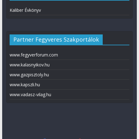
Kaliber Évkönyv
Partner Fegyveres Szakportálok
www.fegyverforum.com
www.kalasnyikov.hu
www.gazpisztoly.hu
www.kapszli.hu
www.vadasz-vilag.hu