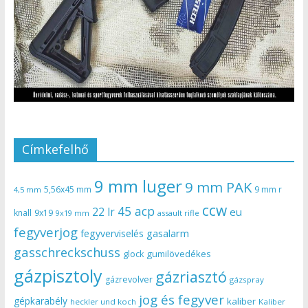
Címkefelhő
9 mm luger
9 mm PAK
5,56x45 mm
9 mm r
4,5 mm
ccw
45 acp
22 lr
eu
knall
9x19
9x19 mm
assault rifle
fegyverjog
gasalarm
fegyverviselés
gasschreckschuss
gumilövedékes
glock
gázpisztoly
gázriasztó
gázrevolver
gázspray
jog és fegyver
gépkarabély
kaliber
heckler und koch
Kaliber