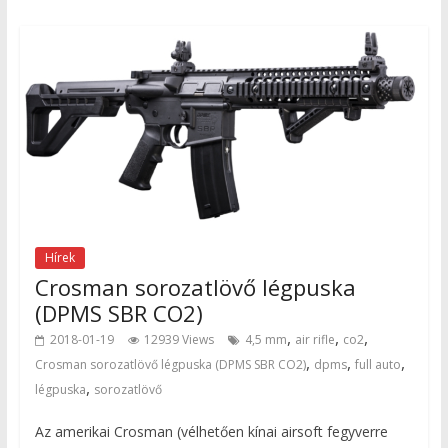
Hírek
Crosman sorozatlövő légpuska
(DPMS SBR CO2)
,
,
,
2018-01-19
12939 Views
4,5 mm
air rifle
co2
,
,
,
Crosman sorozatlövő légpuska (DPMS SBR CO2)
dpms
full auto
,
légpuska
sorozatlövő
Az amerikai Crosman (vélhetően kínai airsoft fegyverre