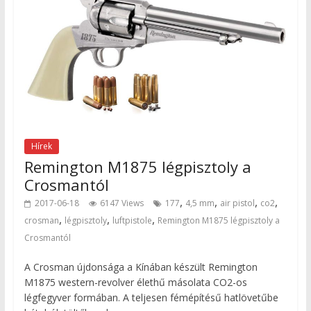
Hírek
Remington M1875 légpisztoly a
Crosmantól
,
,
,
,
2017-06-18
6147 Views
177
4,5 mm
air pistol
co2
,
,
,
crosman
légpisztoly
luftpistole
Remington M1875 légpisztoly a
Crosmantól
A Crosman újdonsága a Kínában készült Remington
M1875 western-revolver élethű másolata CO2-os
légfegyver formában. A teljesen fémépítésű hatlövetűbe