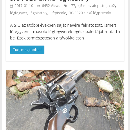
,
,
,
,
2017-01-10
6452 Views
177
4,5 mm
air pistol
co2
,
,
,
légfegyver
légpisztoly
luftpistole
SIG P320 alakú légpisztoly
A SIG az utóbbi években saját nevére feliratozott, ismert
lőfegyvereit másoló légfegyverek egész palettáját mutatta
be. Ezek természetesen a távol-keleten
Tudj meg többet!