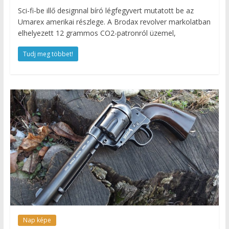
Sci-fi-be illő designnal bíró légfegyvert mutatott be az
Umarex amerikai részlege. A Brodax revolver markolatban
elhelyezett 12 grammos CO2-patronról üzemel,
Tudj meg többet!
Nap képe