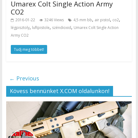
Umarex Colt Single Action Army
CO2
,
,
,
2016-01-22
3246 Views
4,5 mm bb
air pistol
co2
,
,
,
légpisztoly
luftpistole
széndioxid
Umarex Colt Single Action
Army CO2
Tudj meg többet!
← Previous
Kövess bennünket X.COM oldalunkon!