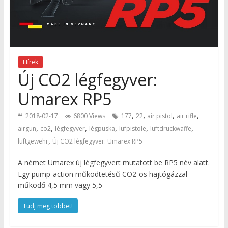
Hírek
Új CO2 légfegyver:
Umarex RP5
,
,
,
,
2018-02-17
6800 Views
177
22
air pistol
air rifle
,
,
,
,
,
,
airgun
co2
légfegyver
légpuska
lufpistole
luftdruckwaffe
,
luftgewehr
Új CO2 légfegyver: Umarex RP5
A német Umarex új légfegyvert mutatott be RP5 név alatt.
Egy pump-action működtetésű CO2-os hajtógázzal
működő 4,5 mm vagy 5,5
Tudj meg többet!