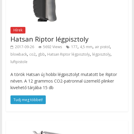
Hírek
Hatsan Riptor légpisztoly
,
,
,
2017-09-26
5692 Views
177
4,5 mm
air pistol
,
,
,
,
,
blowback
co2
gbb
Hatsan Riptor légpisztoly
légpisztoly
luftpistole
A török Hatsan új hobbi légpisztolyt mutatott be Riptor
néven. A 12 grammos CO2-patronnal üzemelő plinker
kivehető tárjába 15 db
Tudj meg többet!