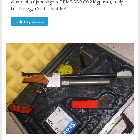
alapozott) újdonsága a DPMS SBR CO2 légpuska, mely
külsőre egy rövid csövű M4
Tudj meg többet!