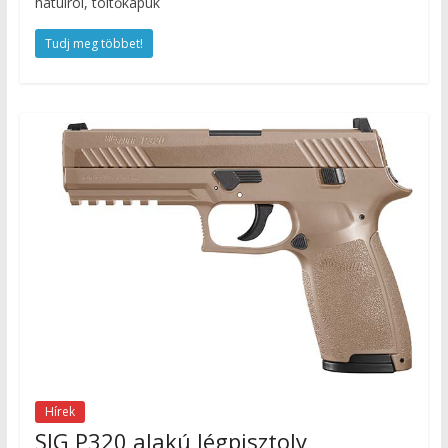
hátulról, töltőkapuk
Tudj meg többet!
Hírek
SIG P320 alakú légpisztoly