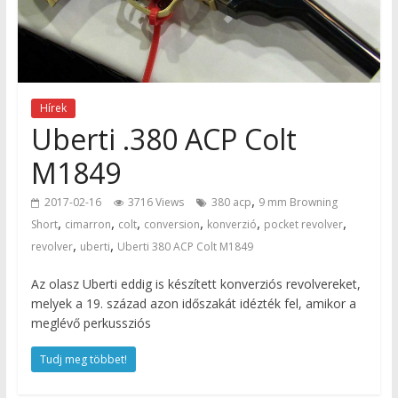
Hírek
Uberti .380 ACP Colt
M1849
,
2017-02-16
3716 Views
380 acp
9 mm Browning
,
,
,
,
,
,
Short
cimarron
colt
conversion
konverzió
pocket revolver
,
,
revolver
uberti
Uberti 380 ACP Colt M1849
Az olasz Uberti eddig is készített konverziós revolvereket,
melyek a 19. század azon időszakát idézték fel, amikor a
meglévő perkussziós
Tudj meg többet!