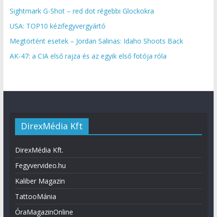
Sightmark G-Shot – red dot régebbi Glockokra
USA: TOP10 kézifegyvergyártó
Megtörtént esetek – Jordan Salinas: Idaho Shoots Back
AK-47: a CIA első rajza és az egyik első fotója róla
DirexMédia Kft
DirexMédia Kft.
Fegyvervideo.hu
Kaliber Magazin
TattooMánia
ÓraMagazinOnline