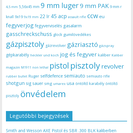
9 mm luger
9 mm PAK
5,56x45 mm
9 mm r
4,5 mm
ccw
45 acp
22 lr
eu
knall
9x19
9x19 mm
assault rifle
fegyverjog
gasalarm
fegyverviselés
gasschreckschuss
gumilövedékes
glock
gázpisztoly
gázriasztó
gázrevolver
gázspray
jog és fegyver
gépkarabély
kaliber
heckler und koch
Kaliber
pisztoly
pistol
revolver
magazin
non lethal
M1911
semiauto
selfdefence
Ruger
semiauto rifle
rubber bullet
shotgun
usa
sig sauer
smg
öntöltő karabély
öntöltő
umarex
önvédelem
pisztoly
Legutóbbi bejegyzések
Smith and Wesson AXE Pistol és SBR .300 BLK kaliberben