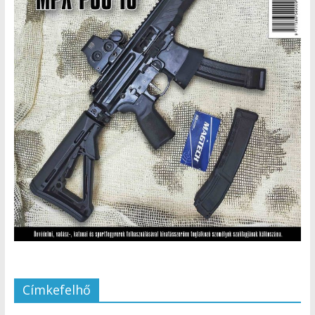
Címkefelhő