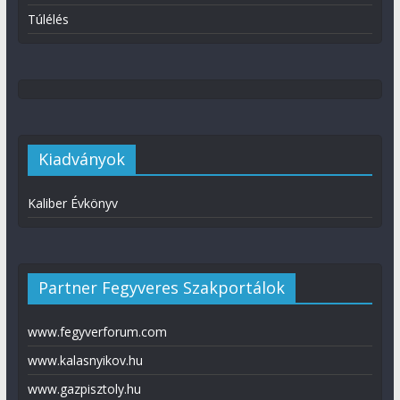
Túlélés
Kiadványok
Kaliber Évkönyv
Partner Fegyveres Szakportálok
www.fegyverforum.com
www.kalasnyikov.hu
www.gazpisztoly.hu