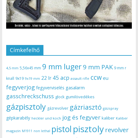
Címkefelhő
9 mm luger
9 mm PAK
5,56x45 mm
9 mm r
4,5 mm
ccw
45 acp
22 lr
eu
knall
9x19
9x19 mm
assault rifle
fegyverjog
gasalarm
fegyverviselés
gasschreckschuss
gumilövedékes
glock
gázpisztoly
gázriasztó
gázrevolver
gázspray
jog és fegyver
gépkarabély
kaliber
heckler und koch
Kaliber
pisztoly
pistol
revolver
magazin
non lethal
M1911