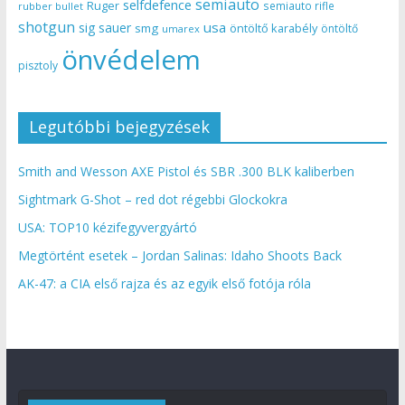
semiauto
selfdefence
Ruger
semiauto rifle
rubber bullet
shotgun
usa
sig sauer
smg
öntöltő karabély
öntöltő
umarex
önvédelem
pisztoly
Legutóbbi bejegyzések
Smith and Wesson AXE Pistol és SBR .300 BLK kaliberben
Sightmark G-Shot – red dot régebbi Glockokra
USA: TOP10 kézifegyvergyártó
Megtörtént esetek – Jordan Salinas: Idaho Shoots Back
AK-47: a CIA első rajza és az egyik első fotója róla