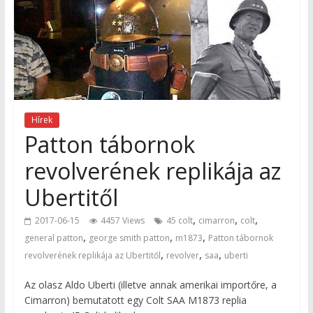
Hírek
Patton tábornok
revolverének replikája az
Ubertitől
,
,
,
2017-06-15
4457 Views
45 colt
cimarron
colt
,
,
,
general patton
george smith patton
m1873
Patton tábornok
,
,
,
revolverének replikája az Ubertitől
revolver
saa
uberti
Az olasz Aldo Uberti (illetve annak amerikai importőre, a
Cimarron) bemutatott egy Colt SAA M1873 replia