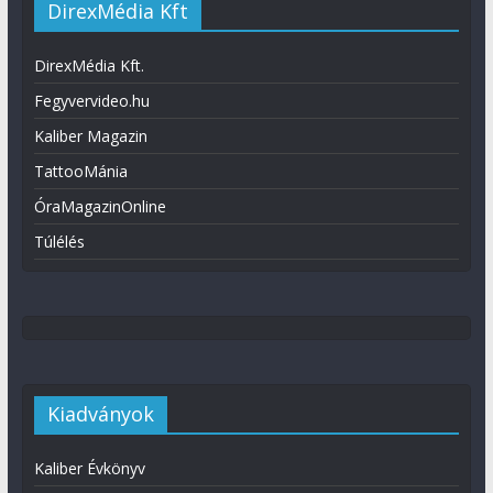
DirexMédia Kft
DirexMédia Kft.
Fegyvervideo.hu
Kaliber Magazin
TattooMánia
ÓraMagazinOnline
Túlélés
Kiadványok
Kaliber Évkönyv