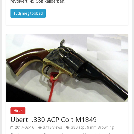
revolvert .45 Colt kaliberben,
Tudj meg többet!
Hírek
Uberti .380 ACP Colt M1849
,
2017-02-16
3718 Views
380 acp
9 mm Browning