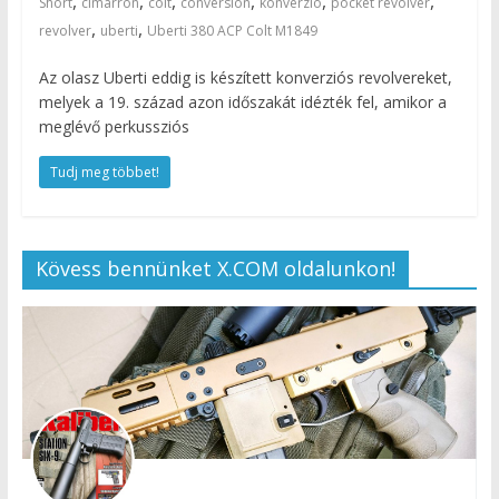
,
,
,
,
,
,
Short
cimarron
colt
conversion
konverzió
pocket revolver
,
,
revolver
uberti
Uberti 380 ACP Colt M1849
Az olasz Uberti eddig is készített konverziós revolvereket,
melyek a 19. század azon időszakát idézték fel, amikor a
meglévő perkussziós
Tudj meg többet!
Kövess bennünket X.COM oldalunkon!