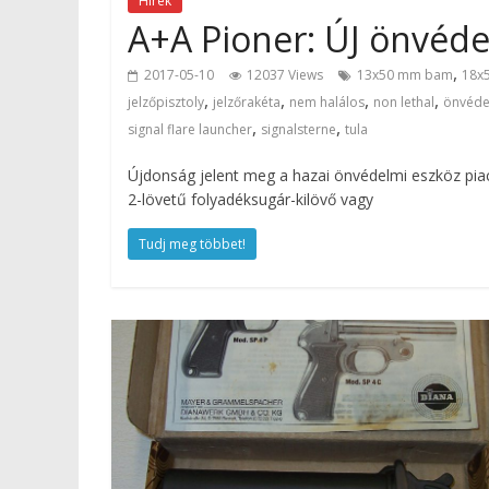
Hírek
A+A Pioner: ÚJ önvéde
,
2017-05-10
12037 Views
13x50 mm bam
18x
,
,
,
,
jelzőpisztoly
jelzőrakéta
nem halálos
non lethal
önvéd
,
,
signal flare launcher
signalsterne
tula
Újdonság jelent meg a hazai önvédelmi eszköz pia
2-lövetű folyadéksugár-kilövő vagy
Tudj meg többet!