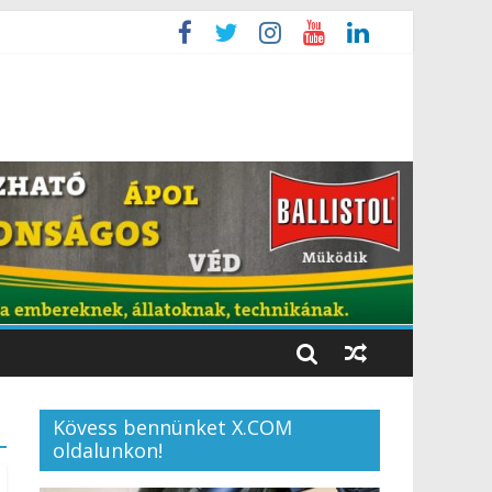
Kövess bennünket X.COM
oldalunkon!