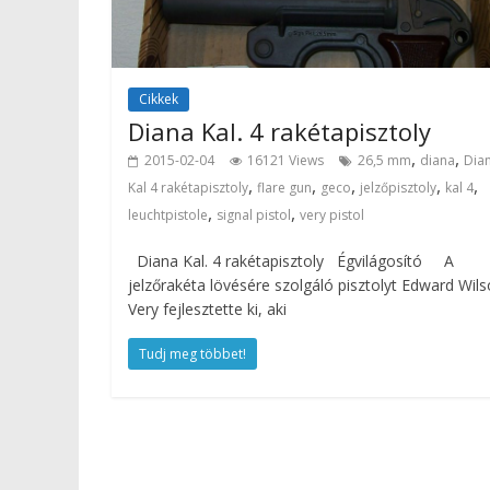
Cikkek
Diana Kal. 4 rakétapisztoly
,
,
2015-02-04
16121 Views
26,5 mm
diana
Dia
,
,
,
,
,
Kal 4 rakétapisztoly
flare gun
geco
jelzőpisztoly
kal 4
,
,
leuchtpistole
signal pistol
very pistol
Diana Kal. 4 rakétapisztoly Égvilágosító A
jelzőrakéta lövésére szolgáló pisztolyt Edward Wil
Very fejlesztette ki, aki
Tudj meg többet!