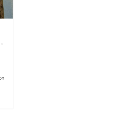
na
son