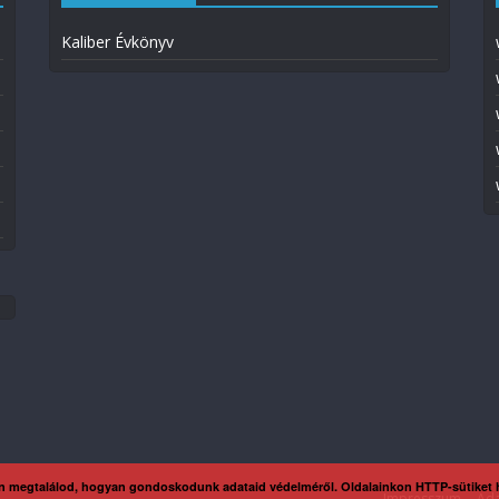
Kaliber Évkönyv
n megtalálod, hogyan gondoskodunk adataid védelméről. Oldalainkon HTTP-sütiket
Impresszum
Ada