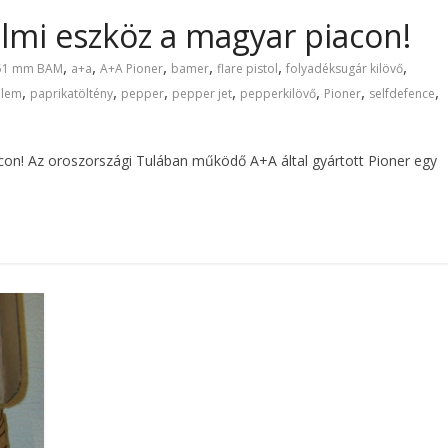
lmi eszköz a magyar piacon!
,
,
,
,
,
,
51 mm BAM
a+a
A+A Pioner
bamer
flare pistol
folyadéksugár kilövő
,
,
,
,
,
,
,
elem
paprikatöltény
pepper
pepper jet
pepperkilövő
Pioner
selfdefence
con! Az oroszországi Tulában működő A+A által gyártott Pioner egy