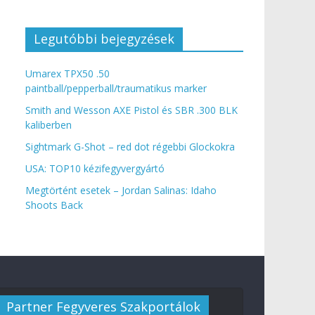
Legutóbbi bejegyzések
Umarex TPX50 .50
paintball/pepperball/traumatikus marker
Smith and Wesson AXE Pistol és SBR .300 BLK
kaliberben
Sightmark G-Shot – red dot régebbi Glockokra
USA: TOP10 kézifegyvergyártó
Megtörtént esetek – Jordan Salinas: Idaho
Shoots Back
Partner Fegyveres Szakportálok