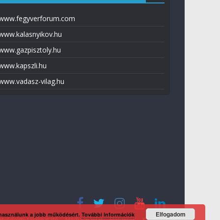
www.fegyverforum.com
www.kalasnyikov.hu
www.gazpisztoly.hu
www.kapszli.hu
www.vadasz-vilag.hu
Elfogadom
 használunk a jobb működésért.
További információk
tvédelmi tájékoztató
Média ajánlat
Előfizetés
Kapcsolat