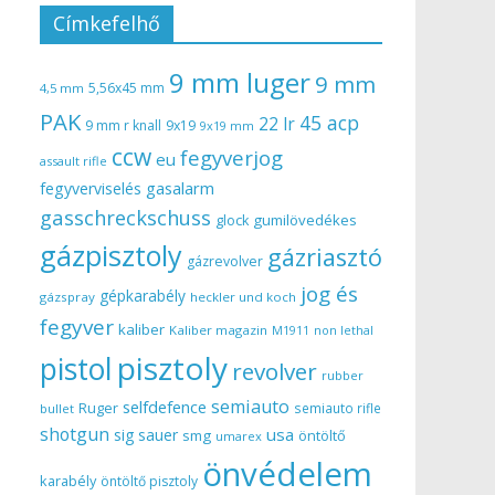
Címkefelhő
9 mm luger
9 mm
5,56x45 mm
4,5 mm
PAK
45 acp
22 lr
9 mm r knall
9x19
9x19 mm
ccw
fegyverjog
eu
assault rifle
gasalarm
fegyverviselés
gasschreckschuss
gumilövedékes
glock
gázpisztoly
gázriasztó
gázrevolver
jog és
gépkarabély
gázspray
heckler und koch
fegyver
kaliber
Kaliber magazin
non lethal
M1911
pisztoly
pistol
revolver
rubber
semiauto
selfdefence
Ruger
semiauto rifle
bullet
shotgun
usa
sig sauer
smg
öntöltő
umarex
önvédelem
karabély
öntöltő pisztoly