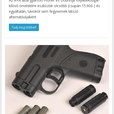
Az A+A által gyártott Pioner és Dobrinja folyadéksugár-
kilövő önvédelmi eszközök olcsóbb (csupán 15.900-) és
egyáltalán, távolról sem fegyvernek látszó
alternatívájaként
Tudj meg többet!