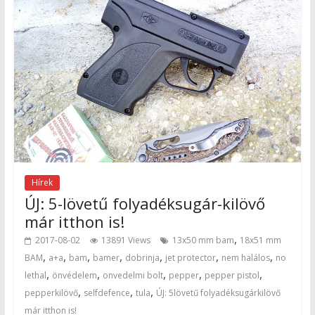
Hírek
ÚJ: 5-lövetű folyadéksugár-kilövő
már itthon is!
,
2017-08-02
13891 Views
13x50 mm bam
18x51 mm
,
,
,
,
,
,
,
BAM
a+a
bam
bamer
dobrinja
jet protector
nem halálos
no
,
,
,
,
,
lethal
önvédelem
onvedelmi bolt
pepper
pepper pistol
,
,
,
pepperkilövő
selfdefence
tula
ÚJ: 5lövetű folyadéksugárkilövő
már itthon is!