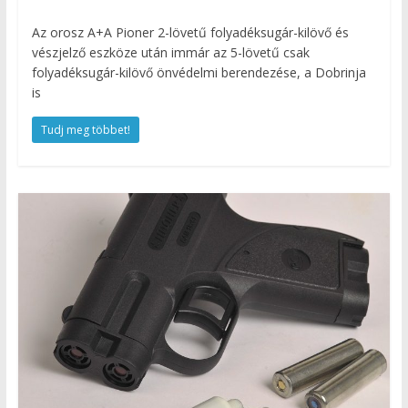
Az orosz A+A Pioner 2-lövetű folyadéksugár-kilövő és
vészjelző eszköze után immár az 5-lövetű csak
folyadéksugár-kilövő önvédelmi berendezése, a Dobrinja
is
Tudj meg többet!