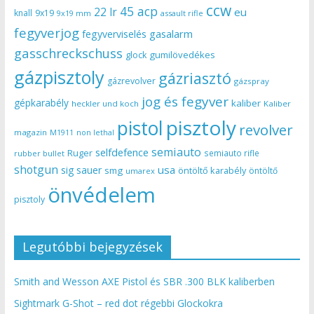
ccw
45 acp
22 lr
eu
knall
9x19
9x19 mm
assault rifle
fegyverjog
gasalarm
fegyverviselés
gasschreckschuss
gumilövedékes
glock
gázpisztoly
gázriasztó
gázrevolver
gázspray
jog és fegyver
gépkarabély
kaliber
heckler und koch
Kaliber
pisztoly
pistol
revolver
magazin
non lethal
M1911
semiauto
selfdefence
Ruger
semiauto rifle
rubber bullet
shotgun
usa
sig sauer
smg
öntöltő karabély
öntöltő
umarex
önvédelem
pisztoly
Legutóbbi bejegyzések
Smith and Wesson AXE Pistol és SBR .300 BLK kaliberben
Sightmark G-Shot – red dot régebbi Glockokra