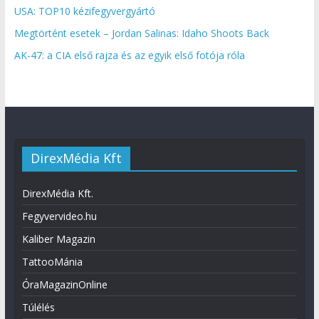
USA: TOP10 kézifegyvergyártó
Megtörtént esetek – Jordan Salinas: Idaho Shoots Back
AK-47: a CIA első rajza és az egyik első fotója róla
DirexMédia Kft
DirexMédia Kft.
Fegyvervideo.hu
Kaliber Magazin
TattooMánia
ÓraMagazinOnline
Túlélés