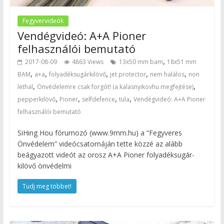
Fegyvervideók
Vendégvideó: A+A Pioner
felhasználói bemutató
,
2017-08-09
4863 Views
13x50 mm bam
18x51 mm
,
,
,
,
,
BAM
a+a
folyadéksugárkilövő
jet protector
nem halálos
non
,
,
lethal
Önvédelemre csak forgót! (a kalasnyikovhu megfejtése)
,
,
,
,
pepperkilövő
Pioner
selfdefence
tula
Vendégvideó: A+A Pioner
felhasználói bemutató
SiHing Hou fórumozó (www.9mm.hu) a “Fegyveres
Önvédelem” videócsatornáján tette közzé az alább
beágyazott videót az orosz A+A Pioner folyadéksugár-
kilövő önvédelmi
Tudj meg többet!