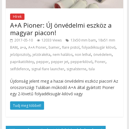
Hírek
A+A Pioner: ÚJ önvédelmi eszköz a
magyar piacon!
,
2017-05-10
12033 Views
13x50 mm bam
18x51 mm
,
,
,
,
,
,
BAM
a+a
A+A Pioner
bamer
flare pistol
folyadéksugár kilövő
,
,
,
,
,
jelzőpisztoly
jelzőrakéta
nem halálos
non lethal
önvédelem
,
,
,
,
,
paprikatöltény
pepper
pepper jet
pepperkilövő
Pioner
,
,
,
selfdefence
signal flare launcher
signalsterne
tula
Újdonság jelent meg a hazai önvédelmi eszköz piacon! Az
oroszországi Tulában működő A+A által gyártott Pioner
egy 2-lövetű folyadéksugár-kilövő vagy
Tudj meg többet!