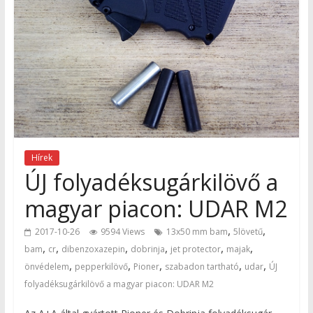
Hírek
ÚJ folyadéksugárkilövő a
magyar piacon: UDAR M2
,
,
2017-10-26
9594 Views
13x50 mm bam
5lövetű
,
,
,
,
,
,
bam
cr
dibenzoxazepin
dobrinja
jet protector
majak
,
,
,
,
,
önvédelem
pepperkilövő
Pioner
szabadon tartható
udar
ÚJ
folyadéksugárkilövő a magyar piacon: UDAR M2