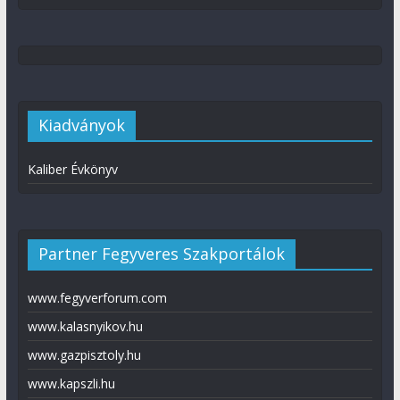
Kiadványok
Kaliber Évkönyv
Partner Fegyveres Szakportálok
www.fegyverforum.com
www.kalasnyikov.hu
www.gazpisztoly.hu
www.kapszli.hu