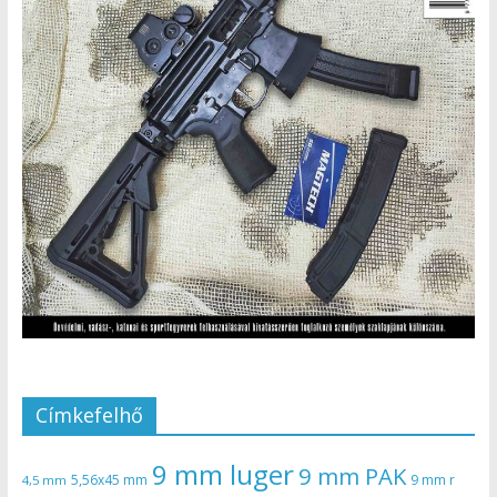
Címkefelhő
9 mm luger
9 mm PAK
5,56x45 mm
9 mm r
4,5 mm