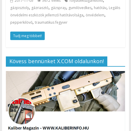
,
2017-11-05
5672 Views
folyadéksugárkilövő
,
,
,
,
,
gázpisztoly
gázriasztó
gázspray
gumilövedkes
hatótáv
Legális
,
,
önvédelmi eszközök jellemző hatótávolsága
önvédelem
,
pepperkilövő
traumatikus fegyver
Tudj meg többet!
Kövess bennünket X.COM oldalunkon!