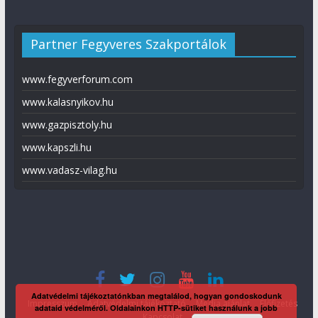
Partner Fegyveres Szakportálok
www.fegyverforum.com
www.kalasnyikov.hu
www.gazpisztoly.hu
www.kapszli.hu
www.vadasz-vilag.hu
Adatvédelmi tájékoztatónkban megtalálod, hogyan gondoskodunk
Impresszum
Adatvédelmi tájékoztató
Média ajánlat
Előfizetés
adataid védelméről. Oldalainkon HTTP-sütiket használunk a jobb
Kapcsolat