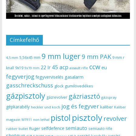
Címkefelhő
9 mm luger
9 mm PAK
5,56x45 mm
9 mm r
4,5 mm
ccw
45 acp
22 lr
eu
knall
9x19
9x19 mm
assault rifle
fegyverjog
gasalarm
fegyverviselés
gasschreckschuss
gumilövedékes
glock
gázpisztoly
gázriasztó
gázrevolver
gázspray
jog és fegyver
gépkarabély
kaliber
heckler und koch
Kaliber
pisztoly
pistol
revolver
magazin
non lethal
M1911
semiauto
selfdefence
Ruger
semiauto rifle
rubber bullet
shotgun
usa
sig sauer
smg
öntöltő karabély