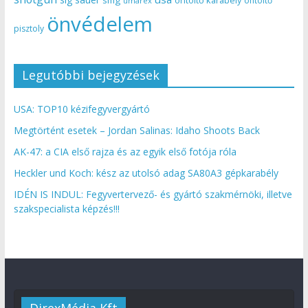
öntöltő
umarex
önvédelem
pisztoly
Legutóbbi bejegyzések
USA: TOP10 kézifegyvergyártó
Megtörtént esetek – Jordan Salinas: Idaho Shoots Back
AK-47: a CIA első rajza és az egyik első fotója róla
Heckler und Koch: kész az utolsó adag SA80A3 gépkarabély
IDÉN IS INDUL: Fegyvertervező- és gyártó szakmérnöki, illetve
szakspecialista képzés!!!
DirexMédia Kft