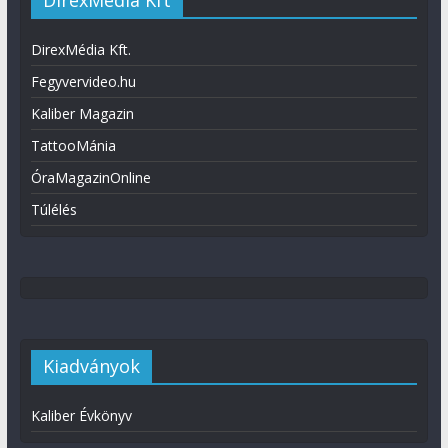
DirexMédia Kft.
Fegyvervideo.hu
Kaliber Magazin
TattooMánia
ÓraMagazinOnline
Túlélés
Kiadványok
Kaliber Évkönyv