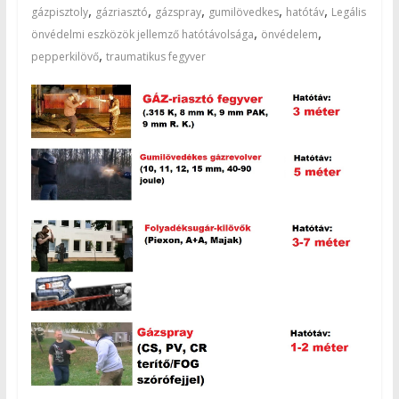
,
,
,
,
,
gázpisztoly
gázriasztó
gázspray
gumilövedkes
hatótáv
Legális
,
,
önvédelmi eszközök jellemző hatótávolsága
önvédelem
,
pepperkilövő
traumatikus fegyver