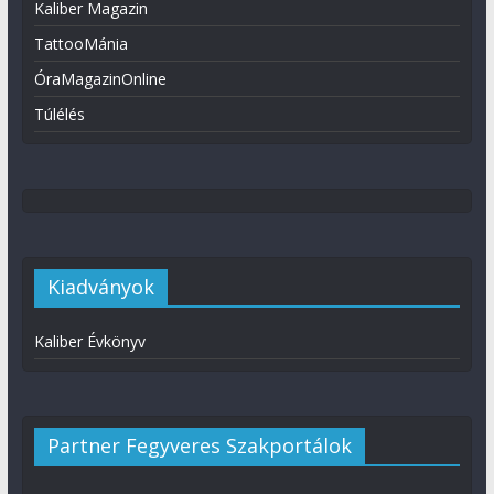
Kaliber Magazin
TattooMánia
ÓraMagazinOnline
Túlélés
Kiadványok
Kaliber Évkönyv
Partner Fegyveres Szakportálok