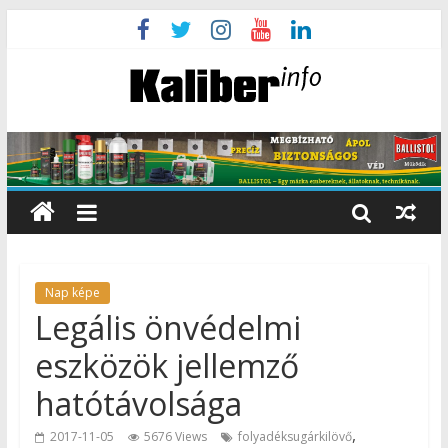
Nap képe
Legális önvédelmi
eszközök jellemző
hatótávolsága
,
2017-11-05
5676 Views
folyadéksugárkilövő