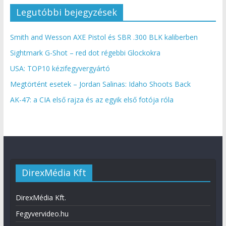
Legutóbbi bejegyzések
Smith and Wesson AXE Pistol és SBR .300 BLK kaliberben
Sightmark G-Shot – red dot régebbi Glockokra
USA: TOP10 kézifegyvergyártó
Megtörtént esetek – Jordan Salinas: Idaho Shoots Back
AK-47: a CIA első rajza és az egyik első fotója róla
DirexMédia Kft
DirexMédia Kft.
Fegyvervideo.hu