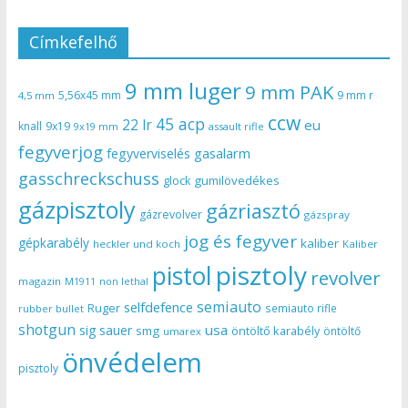
Címkefelhő
9 mm luger
9 mm PAK
5,56x45 mm
9 mm r
4,5 mm
ccw
45 acp
22 lr
eu
knall
9x19
9x19 mm
assault rifle
fegyverjog
gasalarm
fegyverviselés
gasschreckschuss
gumilövedékes
glock
gázpisztoly
gázriasztó
gázrevolver
gázspray
jog és fegyver
gépkarabély
kaliber
heckler und koch
Kaliber
pisztoly
pistol
revolver
magazin
non lethal
M1911
semiauto
selfdefence
Ruger
semiauto rifle
rubber bullet
shotgun
usa
sig sauer
smg
öntöltő karabély
öntöltő
umarex
önvédelem
pisztoly