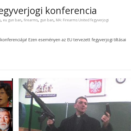
egyverjogi konferencia
,
,
,
,
u
eu gun ban
firearms
gun ban
MA: Firearms United fegyverjogi
konferenciája! Ezen eseményen az EU tervezett fegyverjogi tiltásai