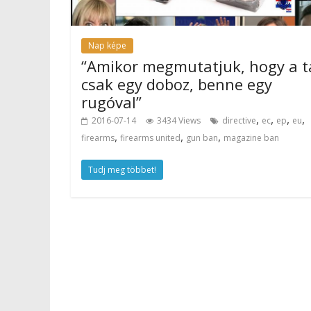
Nap képe
“Amikor megmutatjuk, hogy a t
csak egy doboz, benne egy
rugóval”
,
,
,
,
2016-07-14
3434 Views
directive
ec
ep
eu
,
,
,
firearms
firearms united
gun ban
magazine ban
Tudj meg többet!