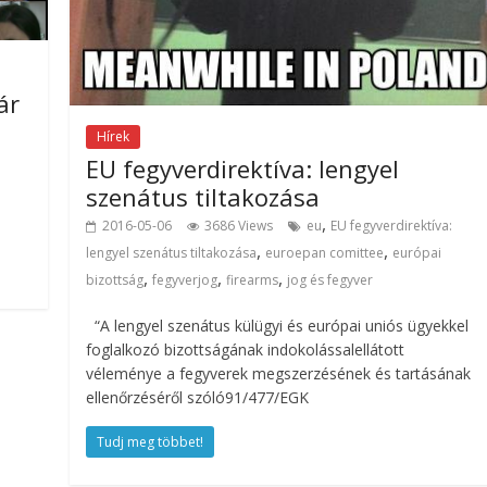
ár
Hírek
EU fegyverdirektíva: lengyel
szenátus tiltakozása
,
2016-05-06
3686 Views
eu
EU fegyverdirektíva:
,
,
lengyel szenátus tiltakozása
euroepan comittee
európai
,
,
,
bizottság
fegyverjog
firearms
jog és fegyver
“A lengyel szenátus külügyi és európai uniós ügyekkel
foglalkozó bizottságának indokolássalellátott
véleménye a fegyverek megszerzésének és tartásának
ellenőrzéséről szóló91/477/EGK
Tudj meg többet!