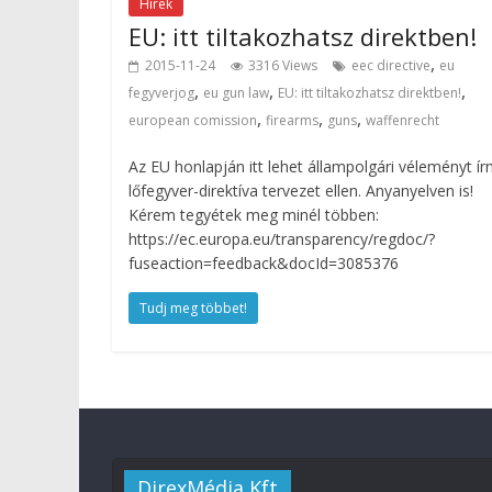
Hírek
EU: itt tiltakozhatsz direktben!
,
2015-11-24
3316 Views
eec directive
eu
,
,
,
fegyverjog
eu gun law
EU: itt tiltakozhatsz direktben!
,
,
,
european comission
firearms
guns
waffenrecht
Az EU honlapján itt lehet állampolgári véleményt írn
lőfegyver-direktíva tervezet ellen. Anyanyelven is!
Kérem tegyétek meg minél többen:
https://ec.europa.eu/transparency/regdoc/?
fuseaction=feedback&docId=3085376
Tudj meg többet!
DirexMédia Kft