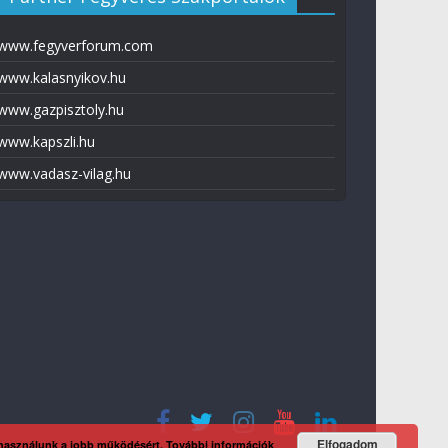
www.fegyverforum.com
www.kalasnyikov.hu
www.gazpisztoly.hu
www.kapszli.hu
www.vadasz-vilag.hu
Elfogadom
 használunk a jobb működésért.
További információk