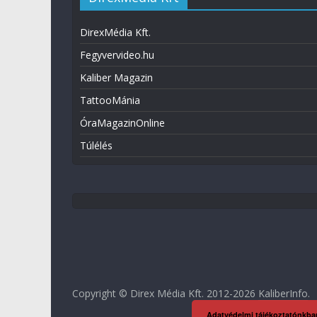
DirexMédia Kft.
Fegyvervideo.hu
Kaliber Magazin
TattooMánia
ÓraMagazinOnline
Túlélés
Copyright © Direx Média Kft. 2012-2026
KaliberInfo
.
Adatvédelmi tájékoztatónkba