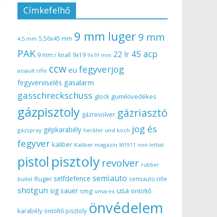
Címkefelhő
9 mm luger
9 mm
5,56x45 mm
4,5 mm
PAK
45 acp
22 lr
9 mm r knall
9x19
9x19 mm
ccw
fegyverjog
eu
assault rifle
gasalarm
fegyverviselés
gasschreckschuss
gumilövedékes
glock
gázpisztoly
gázriasztó
gázrevolver
jog és
gépkarabély
gázspray
heckler und koch
fegyver
kaliber
Kaliber magazin
non lethal
M1911
pisztoly
pistol
revolver
rubber
semiauto
selfdefence
Ruger
semiauto rifle
bullet
shotgun
usa
sig sauer
smg
öntöltő
umarex
önvédelem
karabély
öntöltő pisztoly