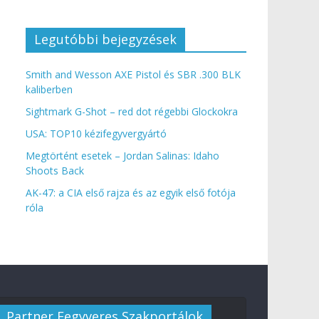
Legutóbbi bejegyzések
Smith and Wesson AXE Pistol és SBR .300 BLK
kaliberben
Sightmark G-Shot – red dot régebbi Glockokra
USA: TOP10 kézifegyvergyártó
Megtörtént esetek – Jordan Salinas: Idaho
Shoots Back
AK-47: a CIA első rajza és az egyik első fotója
róla
Partner Fegyveres Szakportálok