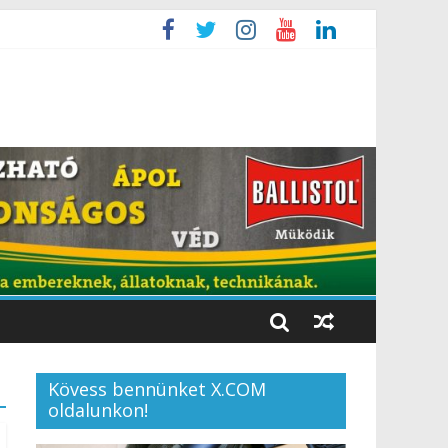
Kövess bennünket X.COM
oldalunkon!