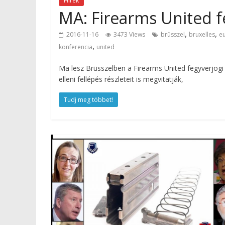
Hírek
MA: Firearms United f
,
,
2016-11-16
3473 Views
brüsszel
bruxelles
e
,
konferencia
united
Ma lesz Brüsszelben a Firearms United fegyverjogi 
elleni fellépés részleteit is megvitatják,
Tudj meg többet!