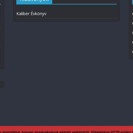
Kaliber Évkönyv
n megtalálod, hogyan gondoskodunk adataid védelméről. Oldalainkon HTTP-sütiket