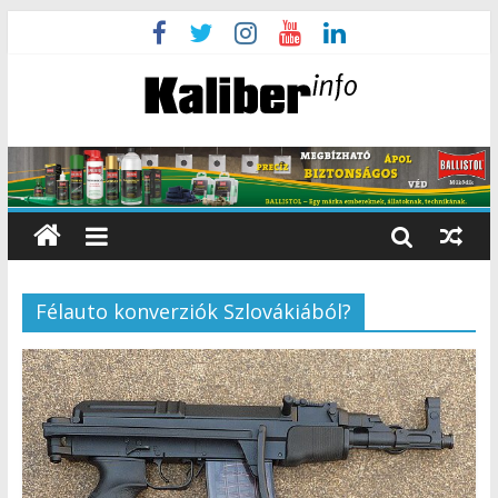
Félauto konverziók Szlovákiából?