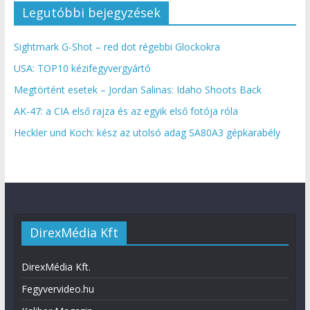
Legutóbbi bejegyzések
Sightmark G-Shot – red dot régebbi Glockokra
USA: TOP10 kézifegyvergyártó
Megtörtént esetek – Jordan Salinas: Idaho Shoots Back
AK-47: a CIA első rajza és az egyik első fotója róla
Heckler und Koch: kész az utolsó adag SA80A3 gépkarabély
DirexMédia Kft
DirexMédia Kft.
Fegyvervideo.hu