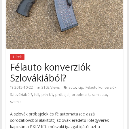
Hírek
Félauto konverziók
Szlovákiából?
,
,
2015-10-22
3102 Views
auto
cip
Félauto konverziók
,
,
,
,
,
,
Szlovákiából?
full
pklv kft
próbajel
proofmark
semiauto
szemle
A szlovák próbajelek és félautomata (de azzá
sorozatlövőből alakított) szlovák eredetű lőfegyverek
kapcsán a PKLV Kft. műszaki igazgatójától azt a