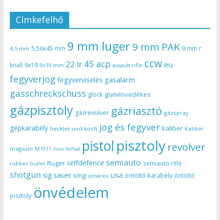
Címkefelhő
9 mm luger
9 mm PAK
5,56x45 mm
9 mm r
4,5 mm
ccw
45 acp
22 lr
eu
knall
9x19
9x19 mm
assault rifle
fegyverjog
gasalarm
fegyverviselés
gasschreckschuss
gumilövedékes
glock
gázpisztoly
gázriasztó
gázrevolver
gázspray
jog és fegyver
gépkarabély
kaliber
heckler und koch
Kaliber
pisztoly
pistol
revolver
magazin
non lethal
M1911
semiauto
selfdefence
Ruger
semiauto rifle
rubber bullet
shotgun
usa
sig sauer
smg
öntöltő karabély
öntöltő
umarex
önvédelem
pisztoly