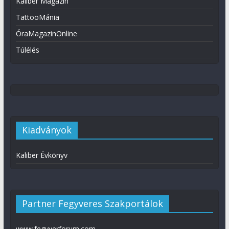
Kaliber Magazin
TattooMánia
ÓraMagazinOnline
Túlélés
Kiadványok
Kaliber Évkönyv
Partner Fegyveres Szakportálok
www.fegyverforum.com