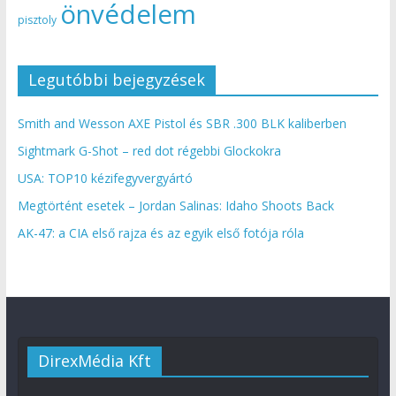
önvédelem
pisztoly
Legutóbbi bejegyzések
Smith and Wesson AXE Pistol és SBR .300 BLK kaliberben
Sightmark G-Shot – red dot régebbi Glockokra
USA: TOP10 kézifegyvergyártó
Megtörtént esetek – Jordan Salinas: Idaho Shoots Back
AK-47: a CIA első rajza és az egyik első fotója róla
DirexMédia Kft