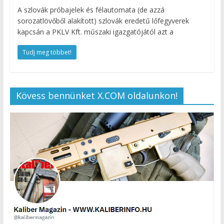
A szlovák próbajelek és félautomata (de azzá
sorozatlövőből alakított) szlovák eredetű lőfegyverek
kapcsán a PKLV Kft. műszaki igazgatójától azt a
Tudj meg többet!
Kövess bennünket X.COM oldalunkon!