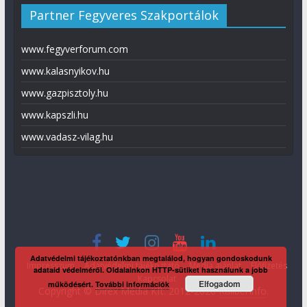
Partner Fegyveres Szakportálok
www.fegyverforum.com
www.kalasnyikov.hu
www.gazpisztoly.hu
www.kapszli.hu
www.vadasz-vilag.hu
Adatvédelmi tájékoztatónkban megtalálod, hogyan gondoskodunk
Impresszum
Adatvédelmi tájékoztató
Média ajánlat
Előfizetés
adataid védelméről. Oldalainkon HTTP-sütiket használunk a jobb
Kapcsolat
Elfogadom
működésért.
További információk
Copyright © Direx Média Kft. 2012-2026
KaliberInfo
.