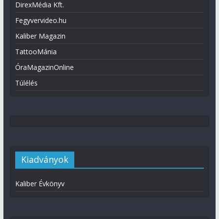
DirexMédia Kft.
Fegyvervideo.hu
Kaliber Magazin
TattooMánia
ÓraMagazinOnline
Túlélés
Kiadványok
Kaliber Évkönyv