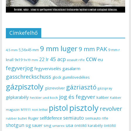
Címkefelhő
9 mm luger
9 mm PAK
5,56x45 mm
9 mm r
4,5 mm
ccw
45 acp
22 lr
eu
knall
9x19
9x19 mm
assault rifle
fegyverjog
gasalarm
fegyverviselés
gasschreckschuss
gumilövedékes
glock
gázpisztoly
gázriasztó
gázrevolver
gázspray
jog és fegyver
gépkarabély
kaliber
heckler und koch
Kaliber
pisztoly
pistol
revolver
magazin
non lethal
M1911
semiauto
selfdefence
Ruger
semiauto rifle
rubber bullet
shotgun
usa
sig sauer
smg
öntöltő karabély
öntöltő
umarex