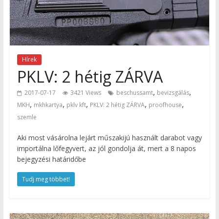
Hírek
PKLV: 2 hétig ZÁRVA
,
,
2017-07-17
3421 Views
beschussamt
bevizsgálás
,
,
,
,
,
MKH
mkhkartya
pklv kft
PKLV: 2 hétig ZÁRVA
proofhouse
szemle
Aki most vásárolna lejárt műszakijú használt darabot vagy
importálna lőfegyvert, az jól gondolja át, mert a 8 napos
bejegyzési határidőbe
Tudj meg többet!