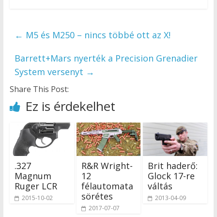
←
M5 és M250 – nincs többé ott az X!
Barrett+Mars nyerték a Precision Grenadier
System versenyt
→
Share This Post:
Ez is érdekelhet
.327
R&R Wright-
Brit haderő:
Magnum
12
Glock 17-re
Ruger LCR
félautomata
váltás
sörétes
2015-10-02
2013-04-09
2017-07-07