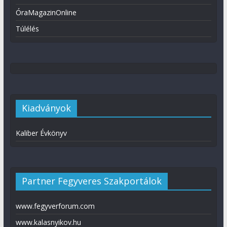
ÓraMagazinOnline
Túlélés
Kiadványok
Kaliber Évkönyv
Partner Fegyveres Szakportálok
www.fegyverforum.com
www.kalasnyikov.hu