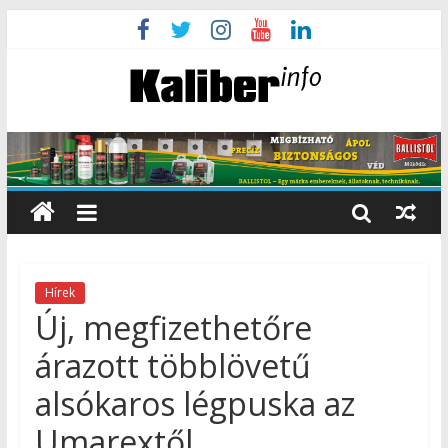
Hírek
Új, megfizethetőre
árazott többlövetű
alsókaros légpuska az
Umarextől