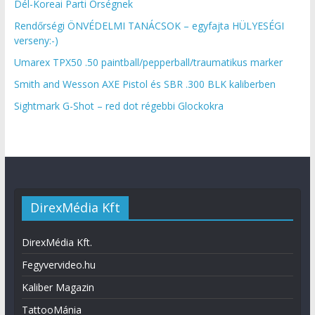
Dél-Koreai Parti Őrségnek
Rendőrségi ÖNVÉDELMI TANÁCSOK – egyfajta HÜLYESÉGI
verseny:-)
Umarex TPX50 .50 paintball/pepperball/traumatikus marker
Smith and Wesson AXE Pistol és SBR .300 BLK kaliberben
Sightmark G-Shot – red dot régebbi Glockokra
DirexMédia Kft
DirexMédia Kft.
Fegyvervideo.hu
Kaliber Magazin
TattooMánia