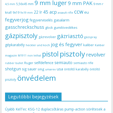
9 mm luger
9 mm PAK
5,56x45 mm
9 mm r
4,5 mm
ccw
45 acp
22 lr
eu
knall
9x19
9x19 mm
assault rifle
fegyverjog
gasalarm
fegyverviselés
gasschreckschuss
gumilövedékes
glock
gázpisztoly
gázriasztó
gázrevolver
gázspray
jog és fegyver
gépkarabély
kaliber
heckler und koch
Kaliber
pisztoly
pistol
revolver
magazin
non lethal
M1911
semiauto
selfdefence
Ruger
semiauto rifle
rubber bullet
shotgun
usa
sig sauer
smg
öntöltő karabély
öntöltő
umarex
önvédelem
pisztoly
Legutóbbi bejegyzések
Újabb KelTec KSG-12 duplacsőtáras pump-action sörétesek a