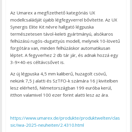
Az Umarex a megfizethető kategóriás UX
modellcsaládját újabb légfegyverrel bővítette. Az UX
Synergis Elite Kit névre hallgató légpuska
természetesen távol-keleti gyártmányú, alsókaros
felhúzású rugós-dugattyús modell, melynek 10-lövetű
forgótára van, minden felhúzáskor automatikusan
léptet. A fegyverhez 2 db tár jár, és adnak hozzá egy
3-9×40-es céltávcsővet is.
Az új légpuska 4,5 mm kaliberű, huzagolt csövű,
nekünk 7,5 J alatti és SzTFO-k számára 16 J kivitelben
lesz elérhető, Németországban 199 euróba kerül,
itthon valamivel 100 ezer forint alatti lesz az ára.
https://www.umarex.de/produkte/produktwelten/clas
sic/iwa-2025-neuheiten/2.4310.html