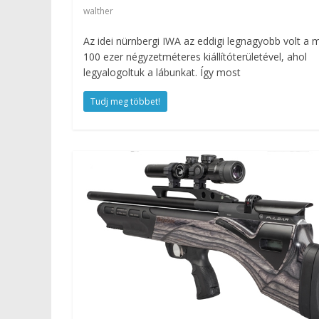
walther
Az idei nürnbergi IWA az eddigi legnagyobb volt a
100 ezer négyzetméteres kiállítóterületével, ahol
legyalogoltuk a lábunkat. Így most
Tudj meg többet!