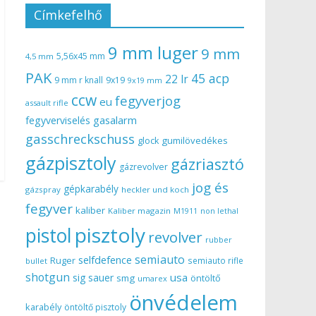
Címkefelhő
9 mm luger
9 mm
5,56x45 mm
4,5 mm
PAK
45 acp
22 lr
9 mm r knall
9x19
9x19 mm
ccw
fegyverjog
eu
assault rifle
gasalarm
fegyverviselés
gasschreckschuss
gumilövedékes
glock
gázpisztoly
gázriasztó
gázrevolver
jog és
gépkarabély
gázspray
heckler und koch
fegyver
kaliber
Kaliber magazin
non lethal
M1911
pisztoly
pistol
revolver
rubber
semiauto
selfdefence
Ruger
semiauto rifle
bullet
shotgun
usa
sig sauer
smg
öntöltő
umarex
önvédelem
karabély
öntöltő pisztoly