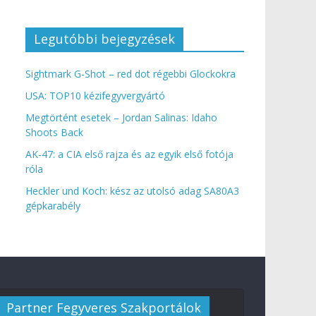
Legutóbbi bejegyzések
Sightmark G-Shot – red dot régebbi Glockokra
USA: TOP10 kézifegyvergyártó
Megtörtént esetek – Jordan Salinas: Idaho
Shoots Back
AK-47: a CIA első rajza és az egyik első fotója
róla
Heckler und Koch: kész az utolsó adag SA80A3
gépkarabély
Partner Fegyveres Szakportálok