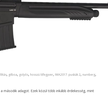
,
,
,
,
,
,
llítás
gilboa
golyós
hosszú lőfegyver
IWA2017: puskák 2
nurnberg
e a második adagot. Ezek közül több inkább érdekesség, mint