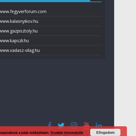
www.fegyverforum.com
www.kalasnyikov.hu
www.gazpisztoly.hu
www.kapszli.hu
www.vadasz-vilag.hu
Elfogadom
 használunk a jobb működésért.
További információk
tvédelmi tájékoztató
Média ajánlat
Előfizetés
Kapcsolat