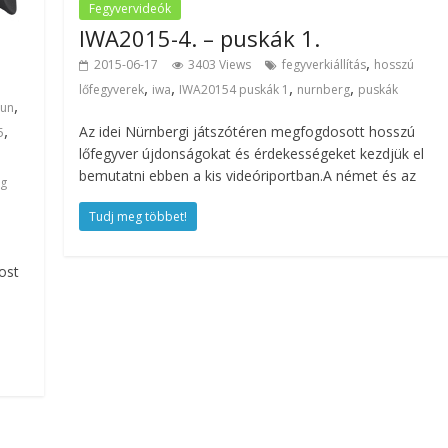
Fegyvervideók
IWA2015-4. – puskák 1.
,
2015-06-17
3403 Views
fegyverkiállítás
hosszú
,
,
,
,
lőfegyverek
iwa
IWA20154 puskák 1
nurnberg
puskák
,
gun
,
Az idei Nürnbergi játszótéren megfogdosott hosszú
5
lőfegyver újdonságokat és érdekességeket kezdjük el
bemutatni ebben a kis videóriportban.A német és az
ig
Tudj meg többet!
ost