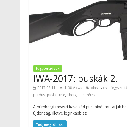
Fegyvervideók
IWA-2017: puskák 2.
,
,
2017-08-11
4138 Views
blaser
csa
fegyverkiá
,
,
,
,
pardus
puska
rifle
shotgun
sörétes
A nürnbergi tavaszi kavalkád puskáiból mutatjuk b
újdonság, illetve leginkább az
Tudj meg többet!