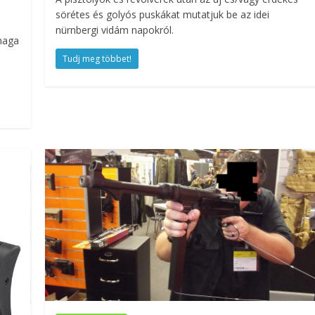
sörétes és golyós puskákat mutatjuk be az idei
nürnbergi vidám napokról.
 maga
Tudj meg többet!