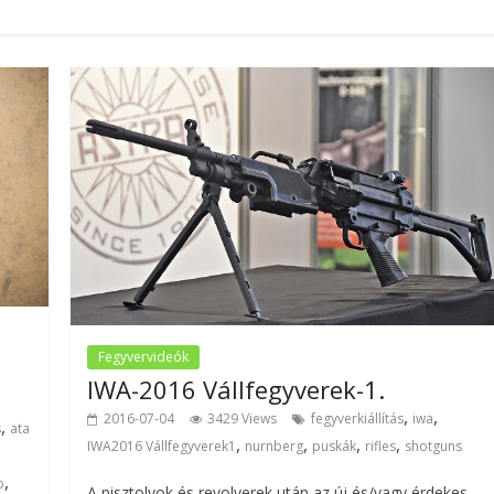
Fegyvervideók
IWA-2016 Vállfegyverek-1.
,
,
2016-07-04
3429 Views
fegyverkiállítás
iwa
,
s
ata
,
,
,
,
IWA2016 Vállfegyverek1
nurnberg
puskák
rifles
shotguns
,
b
A pisztolyok és revolverek után az új és/vagy érdekes