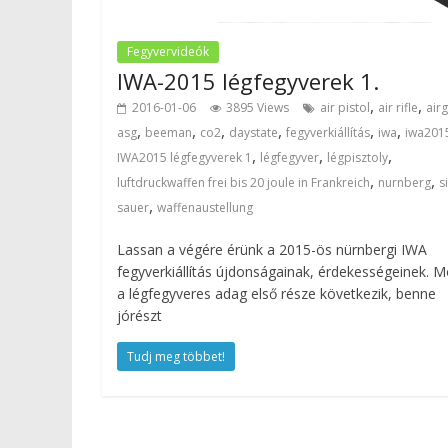
Fegyvervideók
IWA-2015 légfegyverek 1.
,
,
2016-01-06
3895 Views
air pistol
air rifle
air
,
,
,
,
,
,
asg
beeman
co2
daystate
fegyverkiállítás
iwa
iwa201
,
,
,
IWA2015 légfegyverek 1
légfegyver
légpisztoly
,
,
luftdruckwaffen frei bis 20 joule in Frankreich
nurnberg
s
,
sauer
waffenaustellung
Lassan a végére érünk a 2015-ös nürnbergi IWA
fegyverkiállítás újdonságainak, érdekességeinek. M
a légfegyveres adag első része következik, benne
jórészt
Tudj meg többet!