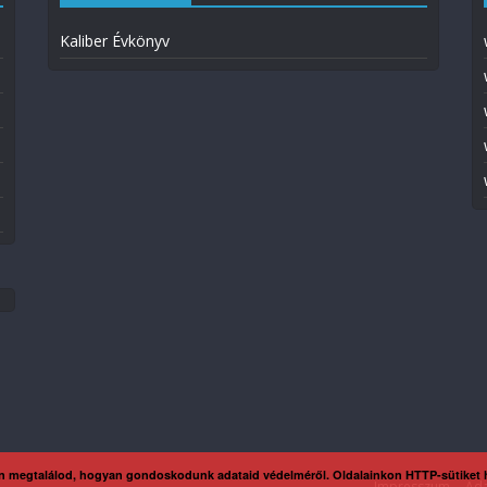
Kaliber Évkönyv
n megtalálod, hogyan gondoskodunk adataid védelméről. Oldalainkon HTTP-sütiket
Impresszum
Ada