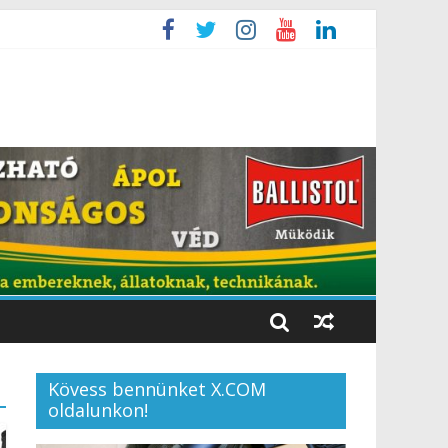
Kövess bennünket X.COM
oldalunkon!