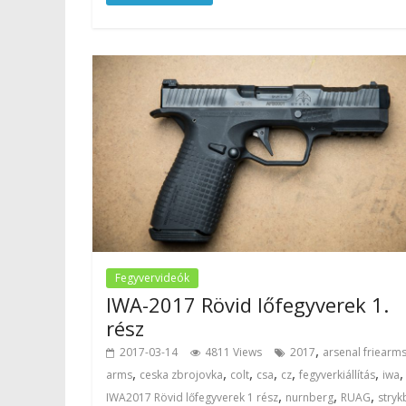
Fegyvervideók
IWA-2017 Rövid lőfegyverek 1.
rész
,
2017-03-14
4811 Views
2017
arsenal friearm
,
,
,
,
,
,
,
arms
ceska zbrojovka
colt
csa
cz
fegyverkiállítás
iwa
,
,
,
IWA2017 Rövid lőfegyverek 1 rész
nurnberg
RUAG
stryk