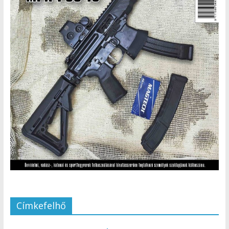
Címkefelhő