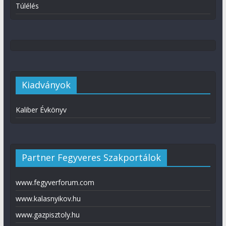
Túlélés
Kiadványok
Kaliber Évkönyv
Partner Fegyveres Szakportálok
www.fegyverforum.com
www.kalasnyikov.hu
www.gazpisztoly.hu