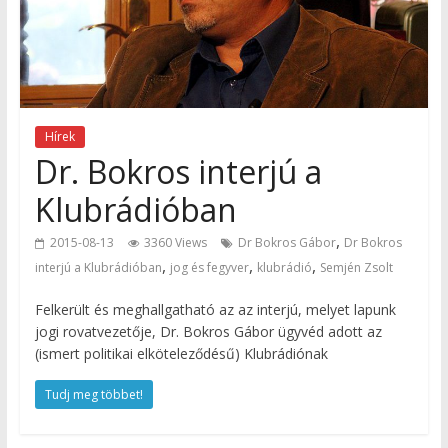
Hírek
Dr. Bokros interjú a
Klubrádióban
,
2015-08-13
3360 Views
Dr Bokros Gábor
Dr Bokros
,
,
,
interjú a Klubrádióban
jog és fegyver
klubrádió
Semjén Zsolt
Felkerült és meghallgatható az az interjú, melyet lapunk
jogi rovatvezetője, Dr. Bokros Gábor ügyvéd adott az
(ismert politikai elköteleződésű) Klubrádiónak
Tudj meg többet!