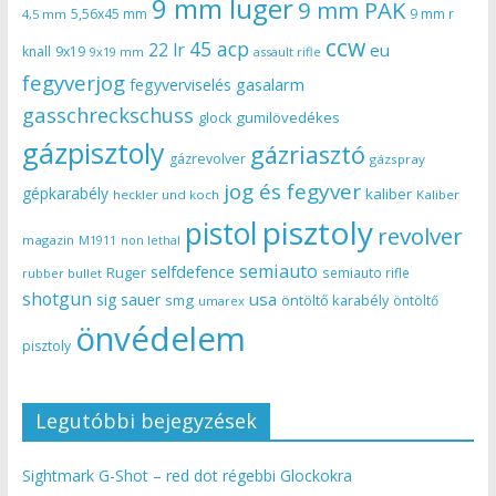
9 mm luger
9 mm PAK
5,56x45 mm
9 mm r
4,5 mm
ccw
45 acp
22 lr
eu
knall
9x19
9x19 mm
assault rifle
fegyverjog
gasalarm
fegyverviselés
gasschreckschuss
gumilövedékes
glock
gázpisztoly
gázriasztó
gázrevolver
gázspray
jog és fegyver
gépkarabély
kaliber
heckler und koch
Kaliber
pisztoly
pistol
revolver
magazin
non lethal
M1911
semiauto
selfdefence
Ruger
semiauto rifle
rubber bullet
shotgun
usa
sig sauer
smg
öntöltő karabély
öntöltő
umarex
önvédelem
pisztoly
Legutóbbi bejegyzések
Sightmark G-Shot – red dot régebbi Glockokra