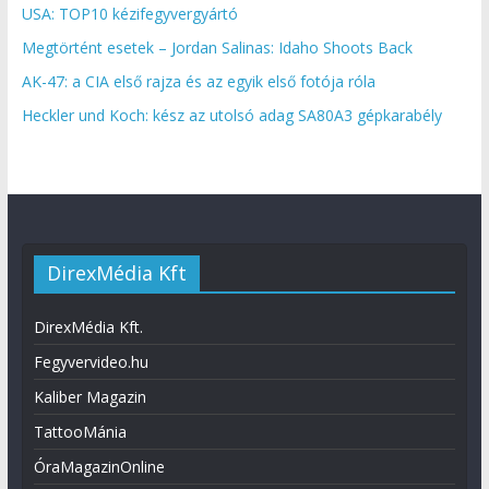
USA: TOP10 kézifegyvergyártó
Megtörtént esetek – Jordan Salinas: Idaho Shoots Back
AK-47: a CIA első rajza és az egyik első fotója róla
Heckler und Koch: kész az utolsó adag SA80A3 gépkarabély
DirexMédia Kft
DirexMédia Kft.
Fegyvervideo.hu
Kaliber Magazin
TattooMánia
ÓraMagazinOnline