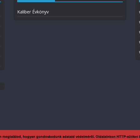
Kaliber Évkönyv
n megtalálod, hogyan gondoskodunk adataid védelméről. Oldalainkon HTTP-sütiket
Impresszum
Ada