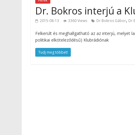
Hírek
Dr. Bokros interjú a 
,
2015-08-13
3360 Views
Dr Bokros Gábor
Dr 
Felkerült és meghallgatható az az interjú, melyet 
politikai elköteleződésű) Klubrádiónak
Tudj meg többet!