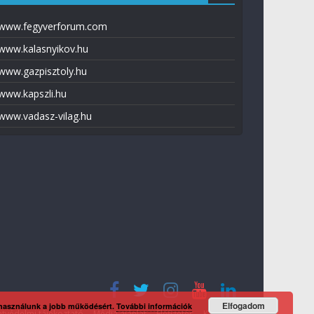
www.fegyverforum.com
www.kalasnyikov.hu
www.gazpisztoly.hu
www.kapszli.hu
www.vadasz-vilag.hu
Elfogadom
 használunk a jobb működésért.
További információk
tvédelmi tájékoztató
Média ajánlat
Előfizetés
Kapcsolat