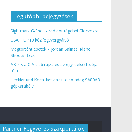
Legutóbbi bejegyzések
Sightmark G-Shot – red dot régebbi Glockokra
USA: TOP10 kézifegyvergyártó
Megtörtént esetek – Jordan Salinas: Idaho
Shoots Back
AK-47: a CIA első rajza és az egyik első fotója
róla
Heckler und Koch: kész az utolsó adag SA80A3
gépkarabély
Partner Fegyveres Szakportálok