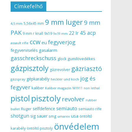
Címkefelhő
9 mm luger
9 mm
5,56x45 mm
4,5 mm
PAK
45 acp
22 lr
9 mm r knall
9x19
9x19 mm
ccw
fegyverjog
eu
assault rifle
gasalarm
fegyverviselés
gasschreckschuss
gumilövedékes
glock
gázpisztoly
gázriasztó
gázrevolver
jog és
gépkarabély
gázspray
heckler und koch
fegyver
kaliber
Kaliber magazin
non lethal
M1911
pisztoly
pistol
revolver
rubber
semiauto
selfdefence
Ruger
semiauto rifle
bullet
shotgun
usa
sig sauer
smg
öntöltő
umarex
önvédelem
karabély
öntöltő pisztoly