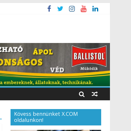
Kövess bennünket X.COM
oldalunkon!