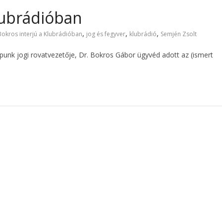
Klubrádióban
,
,
,
Bokros interjú a Klubrádióban
jog és fegyver
klubrádió
Semjén Zsolt
lapunk jogi rovatvezetője, Dr. Bokros Gábor ügyvéd adott az (ismert