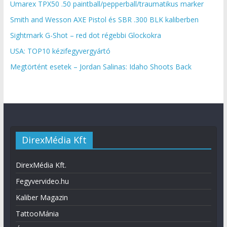
Umarex TPX50 .50 paintball/pepperball/traumatikus marker
Smith and Wesson AXE Pistol és SBR .300 BLK kaliberben
Sightmark G-Shot – red dot régebbi Glockokra
USA: TOP10 kézifegyvergyártó
Megtörtént esetek – Jordan Salinas: Idaho Shoots Back
DirexMédia Kft
DirexMédia Kft.
Fegyvervideo.hu
Kaliber Magazin
TattooMánia