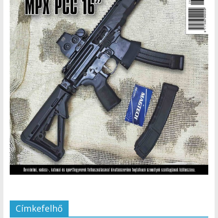
Címkefelhő