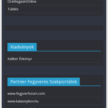
ÓraMagazinOnline
Túlélés
Kiadványok
Kaliber Évkönyv
Partner Fegyveres Szakportálok
www.fegyverforum.com
www.kalasnyikov.hu