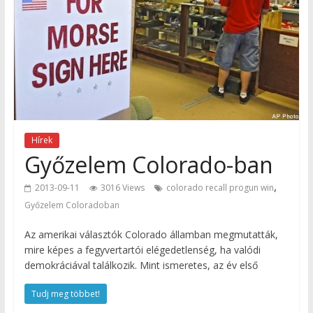
Hírek
Győzelem Colorado-ban
,
2013-09-11
3016 Views
colorado recall progun win
Győzelem Coloradoban
Az amerikai választók Colorado államban megmutatták,
mire képes a fegyvertartói elégedetlenség, ha valódi
demokráciával találkozik. Mint ismeretes, az év első
Tudj meg többet!