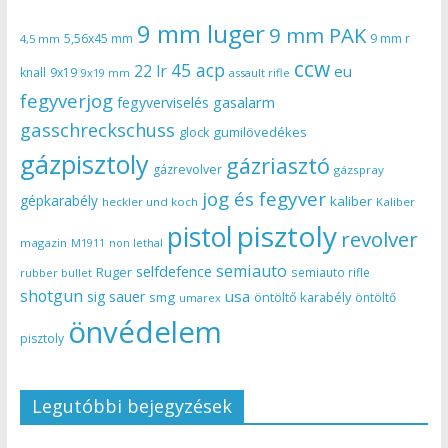
9 mm luger
9 mm PAK
5,56x45 mm
9 mm r
4,5 mm
ccw
45 acp
22 lr
eu
knall
9x19
9x19 mm
assault rifle
fegyverjog
gasalarm
fegyverviselés
gasschreckschuss
gumilövedékes
glock
gázpisztoly
gázriasztó
gázrevolver
gázspray
jog és fegyver
gépkarabély
kaliber
heckler und koch
Kaliber
pisztoly
pistol
revolver
magazin
non lethal
M1911
semiauto
selfdefence
Ruger
semiauto rifle
rubber bullet
shotgun
usa
sig sauer
smg
öntöltő karabély
öntöltő
umarex
önvédelem
pisztoly
Legutóbbi bejegyzések