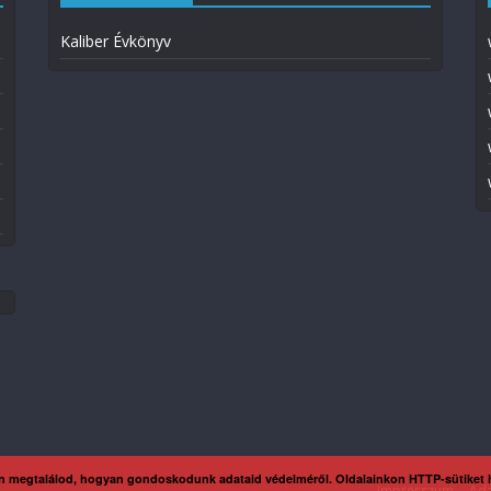
Kaliber Évkönyv
n megtalálod, hogyan gondoskodunk adataid védelméről. Oldalainkon HTTP-sütiket
Impresszum
Ada