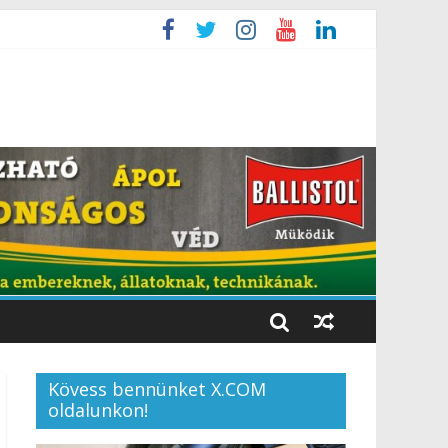
Kövess bennünket X.COM
oldalunkon!