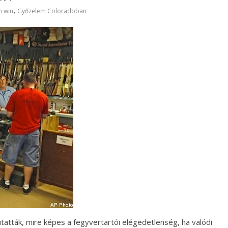
,
n win
Győzelem Coloradoban
atták, mire képes a fegyvertartói elégedetlenség, ha valódi