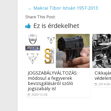
←
Makrai Tibor István 1957-2013
Share This Post:
Ez is érdekelhet
JOGSZABÁLYVÁLTOZÁS:
Cikkajá
módosul a fegyverek
védele
bevizsgálásáról szóló
2014-09
jogszabály is!
2020-12-28