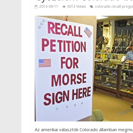
2013-09-11
3013 Views
colorado recall progu
Az amerikai választók Colorado államban megmut