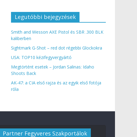
Legutóbbi bejegyzések
Smith and Wesson AXE Pistol és SBR .300 BLK
kaliberben
Sightmark G-Shot – red dot régebbi Glockokra
USA: TOP10 kézifegyvergyártó
Megtörtént esetek – Jordan Salinas: Idaho
Shoots Back
AK-47: a CIA első rajza és az egyik első fotója
róla
Partner Fegyveres Szakportálok