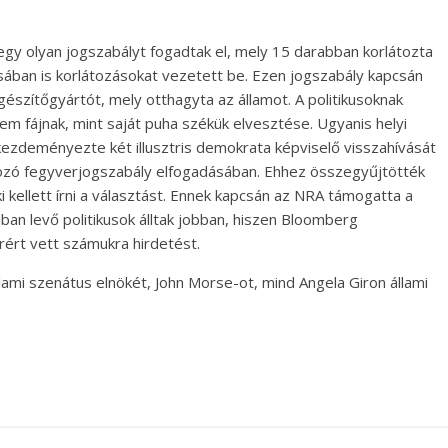
egy olyan jogszabályt fogadtak el, mely 15 darabban korlátozta
ásában is korlátozásokat vezetett be. Ezen jogszabály kapcsán
gészítőgyártót, mely otthagyta az államot. A politikusoknak
m fájnak, mint saját puha székük elvesztése. Ugyanis helyi
kezdeményezte két illusztris demokrata képviselő visszahívását
látozó fegyverjogszabály elfogadásában. Ehhez összegyűjtötték
ki kellett írni a választást. Ennek kapcsán az NRA támogatta a
lban levő politikusok álltak jobban, hiszen Bloomberg
rért vett számukra hirdetést.
ami szenátus elnökét, John Morse-ot, mind Angela Giron állami