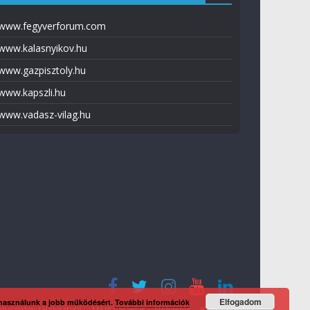
www.fegyverforum.com
www.kalasnyikov.hu
www.gazpisztoly.hu
www.kapszli.hu
www.vadasz-vilag.hu
Elfogadom
 használunk a jobb működésért.
További információk
tvédelmi tájékoztató
Média ajánlat
Előfizetés
Kapcsolat