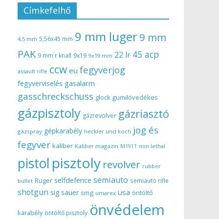
Címkefelhő
9 mm luger
9 mm
5,56x45 mm
4,5 mm
PAK
45 acp
22 lr
9 mm r knall
9x19
9x19 mm
ccw
fegyverjog
eu
assault rifle
gasalarm
fegyverviselés
gasschreckschuss
gumilövedékes
glock
gázpisztoly
gázriasztó
gázrevolver
jog és
gépkarabély
gázspray
heckler und koch
fegyver
kaliber
Kaliber magazin
non lethal
M1911
pisztoly
pistol
revolver
rubber
semiauto
selfdefence
Ruger
semiauto rifle
bullet
shotgun
usa
sig sauer
smg
öntöltő
umarex
önvédelem
karabély
öntöltő pisztoly