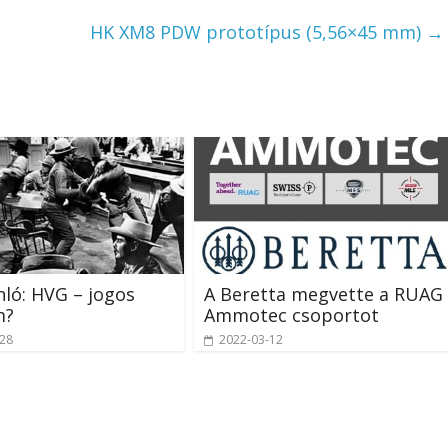
HK XM8 PDW prototípus (5,56×45 mm)
→
nló: HVG – jogos
A Beretta megvette a RUAG
m?
Ammotec csoportot
-28
2022-03-12