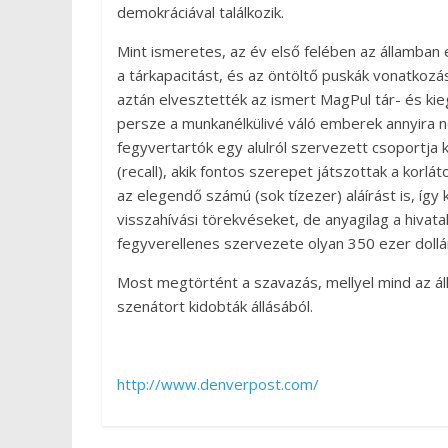
demokráciával találkozik.
Mint ismeretes, az év első felében az államban 
a tárkapacitást, és az öntöltő puskák vonatkoz
aztán elvesztették az ismert MagPul tár- és kie
persze a munkanélkülivé váló emberek annyira ne
fegyvertartók egy alulról szervezett csoportja 
(recall), akik fontos szerepet játszottak a kor
az elegendő számú (sok tízezer) aláírást is, így 
visszahívási törekvéseket, de anyagilag a hivata
fegyverellenes szervezete olyan 350 ezer dollá
Most megtörtént a szavazás, mellyel mind az áll
szenátort kidobták állásából.
http://www.denverpost.com/