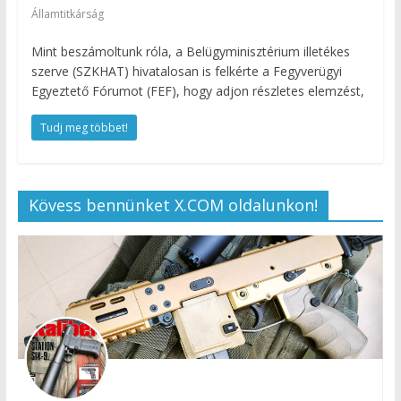
Államtitkárság
Mint beszámoltunk róla, a Belügyminisztérium illetékes
szerve (SZKHAT) hivatalosan is felkérte a Fegyverügyi
Egyeztető Fórumot (FEF), hogy adjon részletes elemzést,
Tudj meg többet!
Kövess bennünket X.COM oldalunkon!