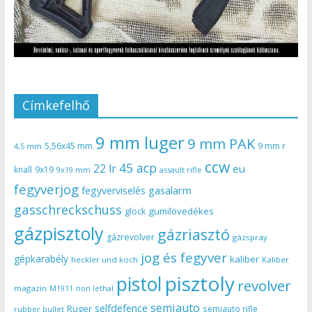
Címkefelhő
9 mm luger
9 mm PAK
5,56x45 mm
9 mm r
4,5 mm
ccw
45 acp
22 lr
eu
knall
9x19
9x19 mm
assault rifle
fegyverjog
gasalarm
fegyverviselés
gasschreckschuss
gumilövedékes
glock
gázpisztoly
gázriasztó
gázrevolver
gázspray
jog és fegyver
gépkarabély
kaliber
heckler und koch
Kaliber
pisztoly
pistol
revolver
magazin
non lethal
M1911
semiauto
selfdefence
Ruger
semiauto rifle
rubber bullet