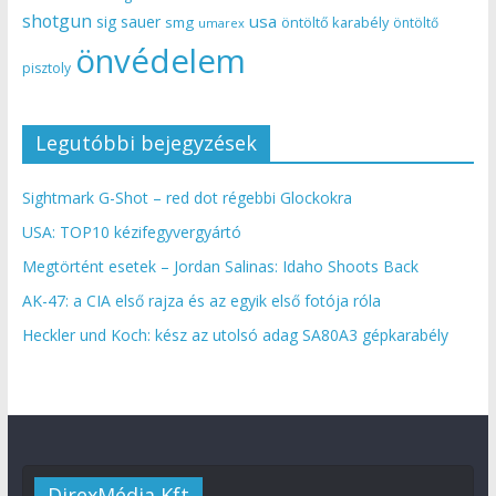
shotgun
usa
sig sauer
smg
öntöltő karabély
öntöltő
umarex
önvédelem
pisztoly
Legutóbbi bejegyzések
Sightmark G-Shot – red dot régebbi Glockokra
USA: TOP10 kézifegyvergyártó
Megtörtént esetek – Jordan Salinas: Idaho Shoots Back
AK-47: a CIA első rajza és az egyik első fotója róla
Heckler und Koch: kész az utolsó adag SA80A3 gépkarabély
DirexMédia Kft