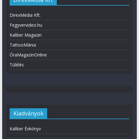
DirexMédia Kft.
Fegyvervideo.hu
Kaliber Magazin
TattooMánia
ÓraMagazinOnline
Túlélés
Kiadványok
Kaliber Évkönyv