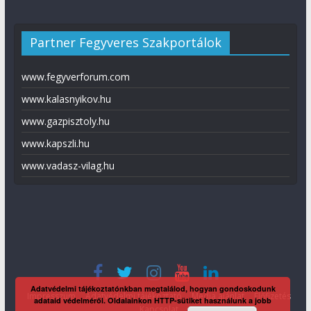
Partner Fegyveres Szakportálok
www.fegyverforum.com
www.kalasnyikov.hu
www.gazpisztoly.hu
www.kapszli.hu
www.vadasz-vilag.hu
Adatvédelmi tájékoztatónkban megtalálod, hogyan gondoskodunk
Impresszum
Adatvédelmi tájékoztató
Média ajánlat
Előfizetés
adataid védelméről. Oldalainkon HTTP-sütiket használunk a jobb
Kapcsolat