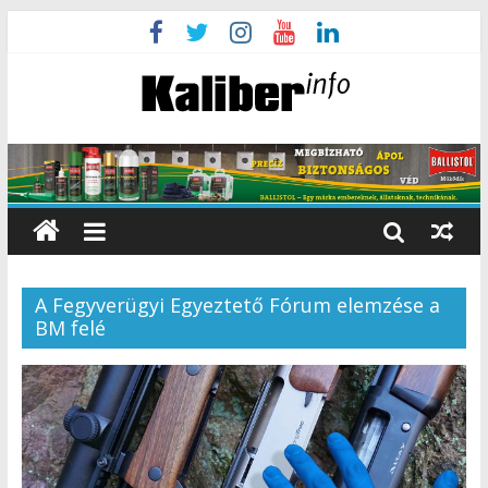
A Fegyverügyi Egyeztető Fórum elemzése a
BM felé