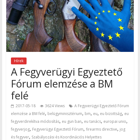
Hírek
A Fegyverügyi Egyeztető
Fórum elemzése a BM
felé
2017-05-18
3624 Views
A Fegyverügyi Egyeztető Fórum
,
,
,
,
,
elemzése a BM felé
belügyminisztérium
bm
eu
eu bizottság
eu
,
,
,
,
fegyverdirekítva módosítás
eu gun ban
eu tanács
europai unio
,
,
,
fegyverjog
Fegyverügyi Egyeztető Fórum
firearms directive
jog
,
és fegyver
Szabályozási és Koordinációs Helyettes