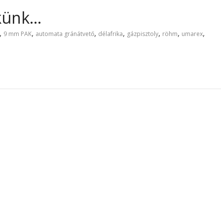
ekünk…
,
,
,
,
,
,
,
9 mm PAK
automata gránátvető
délafrika
gázpisztoly
röhm
umarex