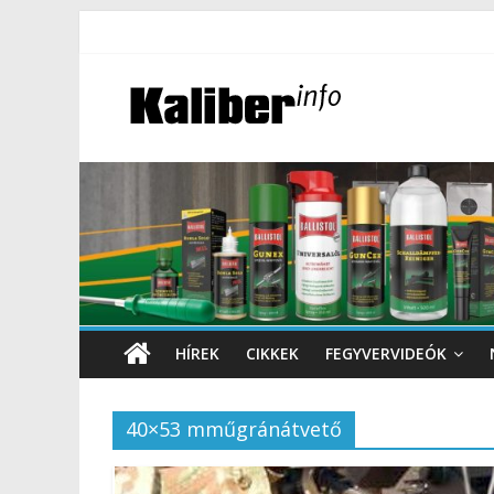
HÍREK
CIKKEK
FEGYVERVIDEÓK
40×53 mműgránátvető