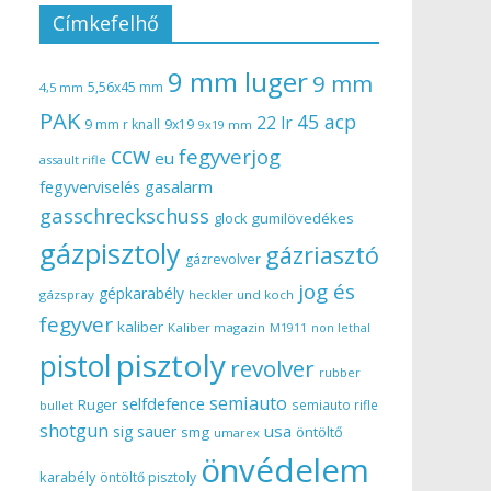
Címkefelhő
9 mm luger
9 mm
5,56x45 mm
4,5 mm
PAK
45 acp
22 lr
9 mm r knall
9x19
9x19 mm
ccw
fegyverjog
eu
assault rifle
gasalarm
fegyverviselés
gasschreckschuss
gumilövedékes
glock
gázpisztoly
gázriasztó
gázrevolver
jog és
gépkarabély
gázspray
heckler und koch
fegyver
kaliber
Kaliber magazin
non lethal
M1911
pisztoly
pistol
revolver
rubber
semiauto
selfdefence
Ruger
semiauto rifle
bullet
shotgun
usa
sig sauer
smg
öntöltő
umarex
önvédelem
karabély
öntöltő pisztoly