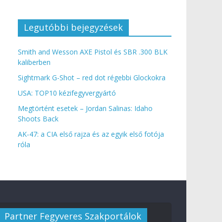
Legutóbbi bejegyzések
Smith and Wesson AXE Pistol és SBR .300 BLK
kaliberben
Sightmark G-Shot – red dot régebbi Glockokra
USA: TOP10 kézifegyvergyártó
Megtörtént esetek – Jordan Salinas: Idaho
Shoots Back
AK-47: a CIA első rajza és az egyik első fotója
róla
Partner Fegyveres Szakportálok