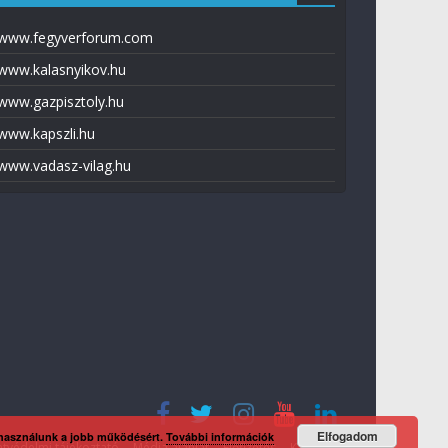
www.fegyverforum.com
www.kalasnyikov.hu
www.gazpisztoly.hu
www.kapszli.hu
www.vadasz-vilag.hu
Elfogadom
 használunk a jobb működésért.
További információk
tvédelmi tájékoztató
Média ajánlat
Előfizetés
Kapcsolat