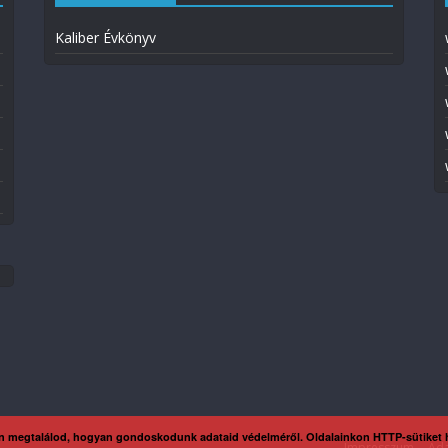
Kaliber Évkönyv
n megtalálod, hogyan gondoskodunk adataid védelméről. Oldalainkon HTTP-sütiket
Impresszum
Ada