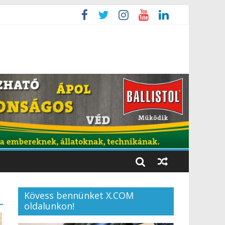
Kövess bennünket X.COM
oldalunkon!