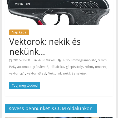
Nap képe
Vektorok: nekik és
nekünk…
,
2016-08-08
4288 Views
40x53 mműgránátvető
9 mm
,
,
,
,
,
,
PAK
automata gránátvető
délafrika
gázpisztoly
röhm
umarex
,
,
vektor cp1
vektor y3 agl
Vektorok: nekik és nekünk
Tudj meg többet!
Kövess bennünket X.COM oldalunkon!