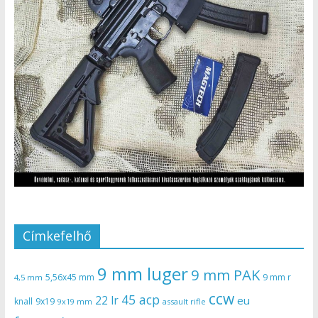
Címkefelhő
9 mm luger
9 mm PAK
5,56x45 mm
9 mm r
4,5 mm
ccw
45 acp
22 lr
eu
knall
9x19
9x19 mm
assault rifle