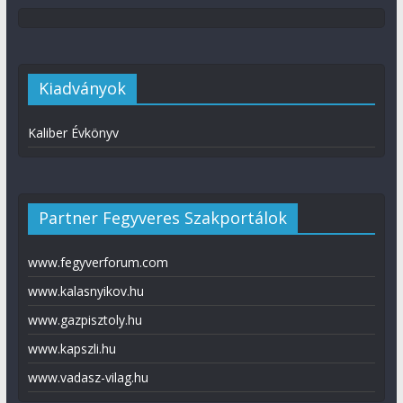
Kiadványok
Kaliber Évkönyv
Partner Fegyveres Szakportálok
www.fegyverforum.com
www.kalasnyikov.hu
www.gazpisztoly.hu
www.kapszli.hu
www.vadasz-vilag.hu