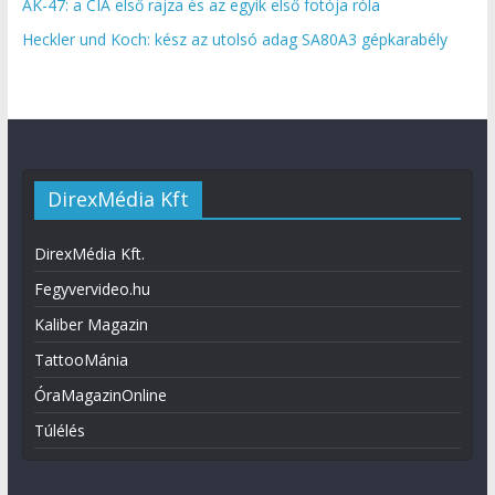
AK-47: a CIA első rajza és az egyik első fotója róla
Heckler und Koch: kész az utolsó adag SA80A3 gépkarabély
DirexMédia Kft
DirexMédia Kft.
Fegyvervideo.hu
Kaliber Magazin
TattooMánia
ÓraMagazinOnline
Túlélés