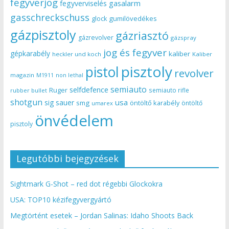
fegyverjog
gasalarm
fegyverviselés
gasschreckschuss
gumilövedékes
glock
gázpisztoly
gázriasztó
gázrevolver
gázspray
jog és fegyver
gépkarabély
kaliber
heckler und koch
Kaliber
pisztoly
pistol
revolver
magazin
non lethal
M1911
semiauto
selfdefence
Ruger
semiauto rifle
rubber bullet
shotgun
usa
sig sauer
smg
öntöltő karabély
öntöltő
umarex
önvédelem
pisztoly
Legutóbbi bejegyzések
Sightmark G-Shot – red dot régebbi Glockokra
USA: TOP10 kézifegyvergyártó
Megtörtént esetek – Jordan Salinas: Idaho Shoots Back