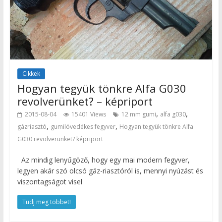
Cikkek
Hogyan tegyük tönkre Alfa G030
revolverünket? – képriport
,
,
2015-08-04
15401 Views
12 mm gumi
alfa g030
,
,
gázriasztó
gumilövedékes fegyver
Hogyan tegyük tönkre Alfa
G030 revolverünket? képriport
Az mindig lenyűgöző, hogy egy mai modern fegyver,
legyen akár szó olcsó gáz-riasztóról is, mennyi nyúzást és
viszontagságot visel
Tudj meg többet!