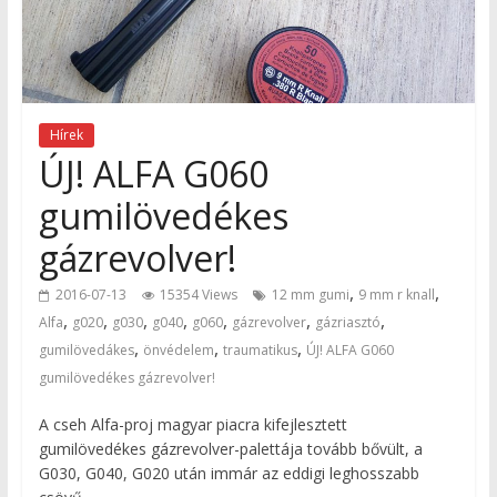
Hírek
ÚJ! ALFA G060
gumilövedékes
gázrevolver!
,
,
2016-07-13
15354 Views
12 mm gumi
9 mm r knall
,
,
,
,
,
,
,
Alfa
g020
g030
g040
g060
gázrevolver
gázriasztó
,
,
,
gumilövedákes
önvédelem
traumatikus
ÚJ! ALFA G060
gumilövedékes gázrevolver!
A cseh Alfa-proj magyar piacra kifejlesztett
gumilövedékes gázrevolver-palettája tovább bővült, a
G030, G040, G020 után immár az eddigi leghosszabb