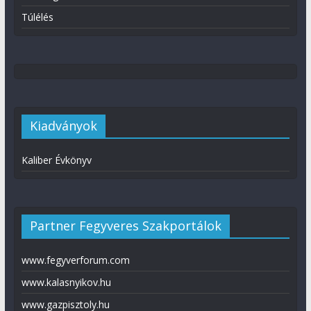
Túlélés
Kiadványok
Kaliber Évkönyv
Partner Fegyveres Szakportálok
www.fegyverforum.com
www.kalasnyikov.hu
www.gazpisztoly.hu