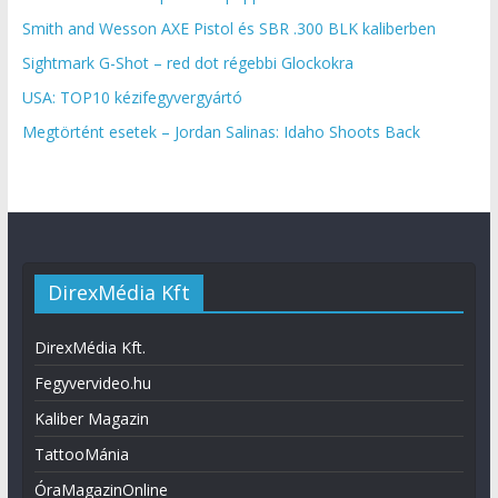
Smith and Wesson AXE Pistol és SBR .300 BLK kaliberben
Sightmark G-Shot – red dot régebbi Glockokra
USA: TOP10 kézifegyvergyártó
Megtörtént esetek – Jordan Salinas: Idaho Shoots Back
DirexMédia Kft
DirexMédia Kft.
Fegyvervideo.hu
Kaliber Magazin
TattooMánia
ÓraMagazinOnline