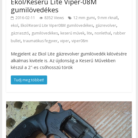
Ekol/Keserű Lite Viper-08M
gumilövedékes
,
,
2016-02-11
8352 Views
12 mm gumi
9 mm rknall
,
,
,
ekol
Ekol/Keserű Lite Viper08M gumilövedékes
gázrevolver
,
,
,
,
,
gázriasztó
gumilövedékes
keserű művek
lite
nonlethal
rubber
,
,
,
bullet
traumatikus fegyver
viper
viper08m
Megjelent az Ekol Lite gázrevolver gumilövedék kilövésére
alkalmas kivitele is. Az újdonság a Keserű Művekben
készül a 2″-es csőhosszú török
Tudj meg többet!