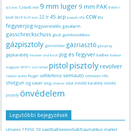
9 mm luger
9 mm PAK
5,56x45 mm
9 mm r
4,5 mm
ccw
45 acp
22 lr
eu
knall
9x19
9x19 mm
assault rifle
fegyverjog
gasalarm
fegyverviselés
gasschreckschuss
gumilövedékes
glock
gázpisztoly
gázriasztó
gázrevolver
gázspray
jog és fegyver
gépkarabély
kaliber
heckler und koch
Kaliber
pisztoly
pistol
revolver
magazin
non lethal
M1911
semiauto
selfdefence
Ruger
semiauto rifle
rubber bullet
shotgun
usa
sig sauer
smg
öntöltő karabély
öntöltő
umarex
önvédelem
pisztoly
Legutóbbi bejegyzések
Umarex TPX50 .50 paintball/pepperball/traumatikus marker