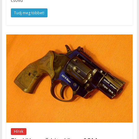
csövű
Tudj meg többet!
Hírek