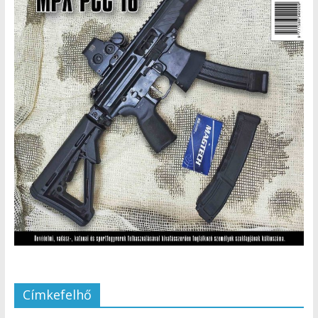
Címkefelhő