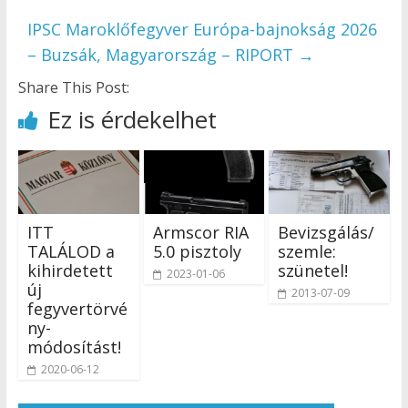
IPSC Maroklőfegyver Európa-bajnokság 2026
– Buzsák, Magyarország – RIPORT
→
Share This Post:
Ez is érdekelhet
ITT
Armscor RIA
Bevizsgálás/
TALÁLOD a
5.0 pisztoly
szemle:
kihirdetett
szünetel!
2023-01-06
új
2013-07-09
fegyvertörvé
ny-
módosítást!
2020-06-12