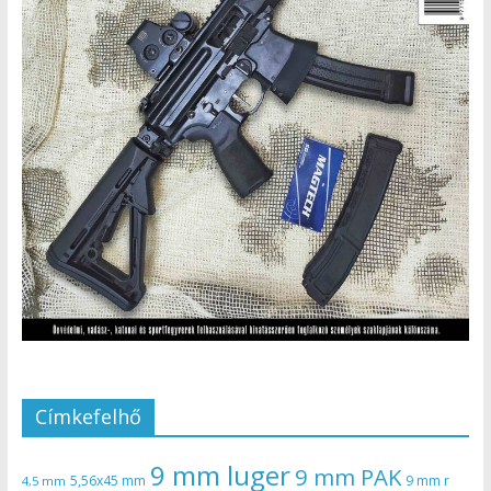
Címkefelhő
9 mm luger
9 mm PAK
5,56x45 mm
9 mm r
4,5 mm