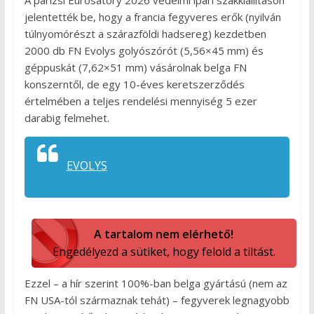
jelentették be, hogy a francia fegyveres erők (nyilván
túlnyomórészt a szárazföldi hadsereg) kezdetben
2000 db FN Evolys golyószórót (5,56×45 mm) és
géppuskát (7,62×51 mm) vásárolnak belga FN
konszerntől, de egy 10-éves keretszerződés
értelmében a teljes rendelési mennyiség 5 ezer
darabig felmehet.
EVOLYS
A tartalom nem elérhető!
Engedélyezd a sütiket, hogy felold a tiltást.
Ezzel – a hír szerint 100%-ban belga gyártású (nem az
FN USA-tól származnak tehát) – fegyverek legnagyobb