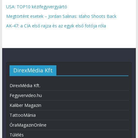
USA: TOP10 kézifegyvergyártó
Megtörtént esetek – Jordan Salinas: Idaho Shoots Back
AK-47: a CIA első rajza és az egyik első fotója róla
DirexMédia Kft
DirexMédia Kft.
Fegyvervideo.hu
Kaliber Magazin
TattooMánia
ÓraMagazinOnline
Túlélés