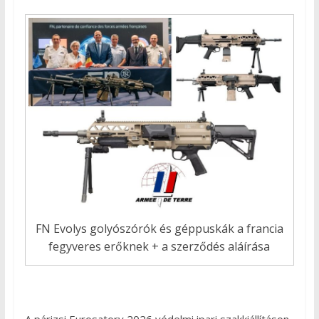
FN Evolys golyószórók és géppuskák a francia
fegyveres erőknek + a szerződés aláírása
A párizsi Eurosatory 2026 védelmi ipari szakkiállításon