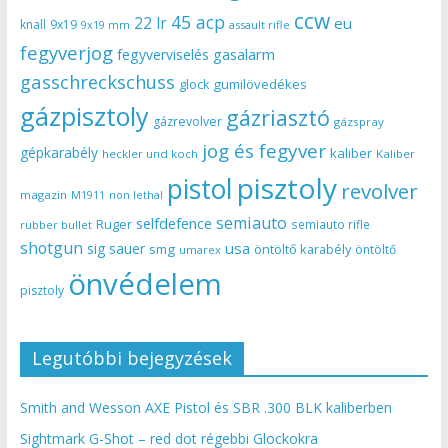
ccw
45 acp
22 lr
eu
knall
9x19
9x19 mm
assault rifle
fegyverjog
gasalarm
fegyverviselés
gasschreckschuss
gumilövedékes
glock
gázpisztoly
gázriasztó
gázrevolver
gázspray
jog és fegyver
gépkarabély
kaliber
heckler und koch
Kaliber
pisztoly
pistol
revolver
magazin
non lethal
M1911
semiauto
selfdefence
Ruger
semiauto rifle
rubber bullet
shotgun
usa
sig sauer
smg
öntöltő karabély
öntöltő
umarex
önvédelem
pisztoly
Legutóbbi bejegyzések
Smith and Wesson AXE Pistol és SBR .300 BLK kaliberben
Sightmark G-Shot – red dot régebbi Glockokra