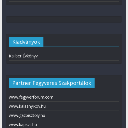
Kiadványok
Kaliber Évkönyv
Partner Fegyveres Szakportálok
www.fegyverforum.com
www.kalasnyikov.hu
www.gazpisztoly.hu
www.kapszli.hu