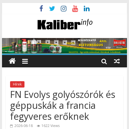
Hírek
FN Evolys golyószórók és
géppuskák a francia
fegyveres erőknek
2026-06-18
1622 Views