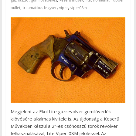
gázriasztó
gumilövedékes
keserű művek
lite
nonlethal
rubber
,
,
,
bullet
traumatikus fegyver
viper
viper08m
Megjelent az Ekol Lite gázrevolver gumilövedék
kilövésére alkalmas kivitele is. Az újdonság a Keserű
Művekben készül a 2″-es csőhosszú török revolver
felhasználásával, Lite Viper-08M jelöléssel. Az