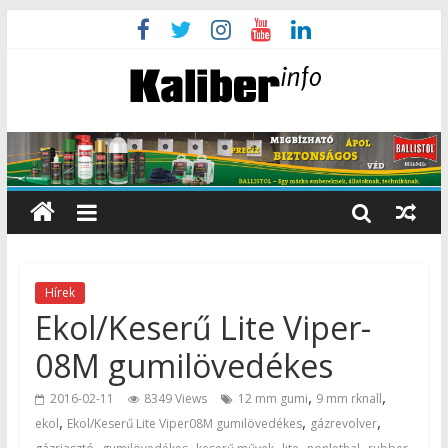
Hírek
Ekol/Keserű Lite Viper-
08M gumilövedékes
,
,
2016-02-11
8349 Views
12 mm gumi
9 mm rknall
,
,
,
ekol
Ekol/Keserű Lite Viper08M gumilövedékes
gázrevolver
,
,
,
,
,