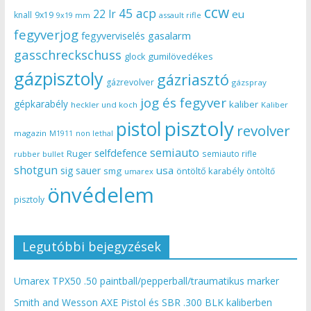
ccw
45 acp
22 lr
eu
knall
9x19
9x19 mm
assault rifle
fegyverjog
gasalarm
fegyverviselés
gasschreckschuss
gumilövedékes
glock
gázpisztoly
gázriasztó
gázrevolver
gázspray
jog és fegyver
gépkarabély
kaliber
heckler und koch
Kaliber
pisztoly
pistol
revolver
magazin
non lethal
M1911
semiauto
selfdefence
Ruger
semiauto rifle
rubber bullet
shotgun
usa
sig sauer
smg
öntöltő karabély
öntöltő
umarex
önvédelem
pisztoly
Legutóbbi bejegyzések
Umarex TPX50 .50 paintball/pepperball/traumatikus marker
Smith and Wesson AXE Pistol és SBR .300 BLK kaliberben