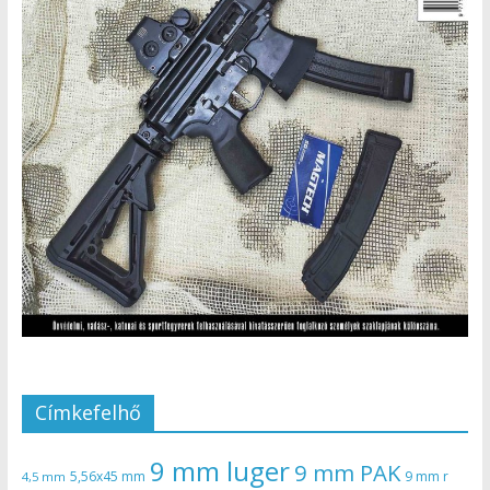
Címkefelhő
9 mm luger
9 mm PAK
5,56x45 mm
9 mm r
4,5 mm