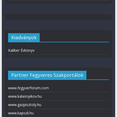
Kiadványok
Kaliber Évkönyv
Partner Fegyveres Szakportálok
www.fegyverforum.com
www.kalasnyikov.hu
www.gazpisztoly.hu
www.kapszli.hu