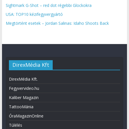
Sightmark G-Shot – red dot régebbi Glockokra
USA: TOP10 kézifegyvergyártó
Megtörtént esetek – Jordan Salinas: Idaho Shoots Back
DirexMédia Kft
DirexMédia Kft.
Fegyvervideo.hu
Kaliber Magazin
TattooMánia
ÓraMagazinOnline
Túlélés