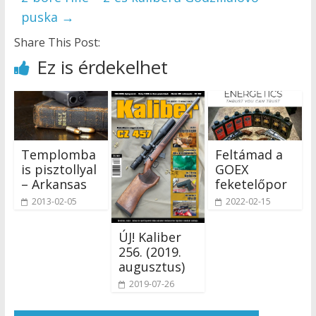
puska
→
Share This Post:
Ez is érdekelhet
Templomba
Feltámad a
is pisztollyal
GOEX
– Arkansas
feketelőpor
2013-02-05
2022-02-15
ÚJ! Kaliber
256. (2019.
augusztus)
2019-07-26