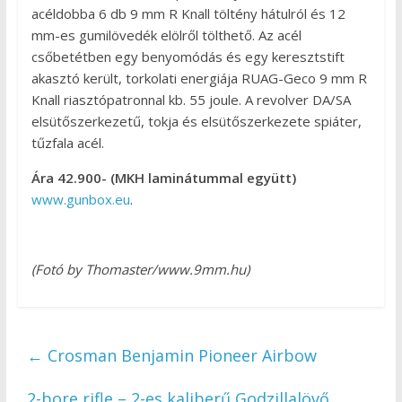
acéldobba 6 db 9 mm R Knall töltény hátulról és 12
mm-es gumilövedék elölről tölthető. Az acél
csőbetétben egy benyomódás és egy keresztstift
akasztó került, torkolati energiája RUAG-Geco 9 mm R
Knall riasztópatronnal kb. 55 joule. A revolver DA/SA
elsütőszerkezetű, tokja és elsütőszerkezete spiáter,
tűzfala acél.
Ára 42.900- (MKH laminátummal együtt)
www.gunbox.eu
.
(Fotó by Thomaster/www.9mm.hu)
←
Crosman Benjamin Pioneer Airbow
2-bore rifle – 2-es kaliberű Godzillalövő