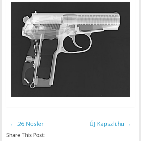
←
.26 Nosler
ÚJ Kapszli.hu
→
Share This Post: