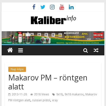
Nap képe
Makarov PM – röntgen
alatt
,
,
2013-11-28
3518 Views
9x18
9x18 makarov
Makarov
,
,
PM röntgen alatt
russian pistol
xray