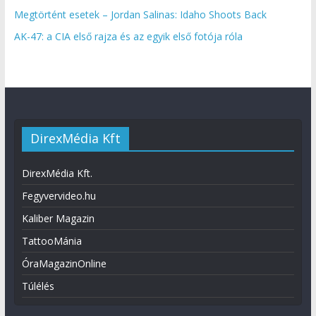
Megtörtént esetek – Jordan Salinas: Idaho Shoots Back
AK-47: a CIA első rajza és az egyik első fotója róla
DirexMédia Kft
DirexMédia Kft.
Fegyvervideo.hu
Kaliber Magazin
TattooMánia
ÓraMagazinOnline
Túlélés