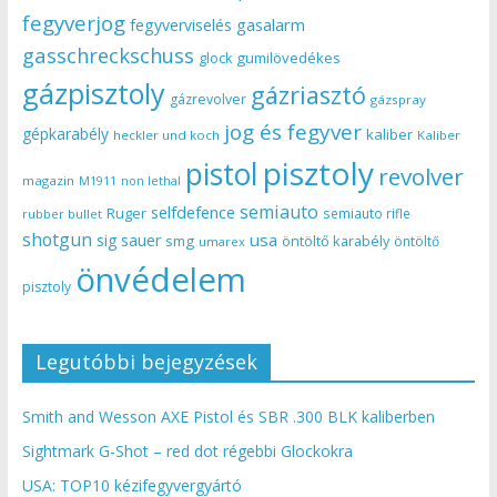
fegyverjog
gasalarm
fegyverviselés
gasschreckschuss
gumilövedékes
glock
gázpisztoly
gázriasztó
gázrevolver
gázspray
jog és fegyver
gépkarabély
kaliber
heckler und koch
Kaliber
pisztoly
pistol
revolver
magazin
non lethal
M1911
semiauto
selfdefence
Ruger
semiauto rifle
rubber bullet
shotgun
usa
sig sauer
smg
öntöltő karabély
öntöltő
umarex
önvédelem
pisztoly
Legutóbbi bejegyzések
Smith and Wesson AXE Pistol és SBR .300 BLK kaliberben
Sightmark G-Shot – red dot régebbi Glockokra
USA: TOP10 kézifegyvergyártó