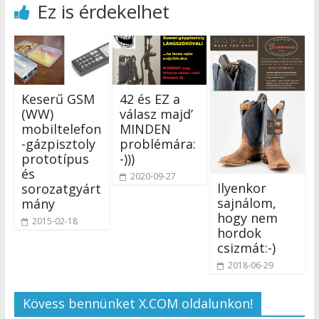
Ez is érdekelhet
Keserű GSM
42 és EZ a
(WW)
válasz majd’
mobiltelefon
MINDEN
-gázpisztoly
problémára:
prototípus
-)))
és
2020-09-27
Ilyenkor
sorozatgyárt
sajnálom,
mány
hogy nem
2015-02-18
hordok
csizmát:-)
2018-06-29
Kövess bennünket X.COM oldalunkon!