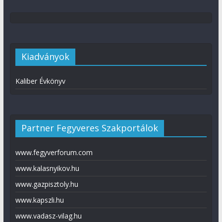
Kiadványok
Kaliber Évkönyv
Partner Fegyveres Szakportálok
www.fegyverforum.com
www.kalasnyikov.hu
www.gazpisztoly.hu
www.kapszli.hu
www.vadasz-vilag.hu