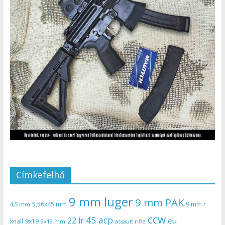
Címkefelhő
9 mm luger
9 mm PAK
5,56x45 mm
9 mm r
4,5 mm
ccw
45 acp
22 lr
eu
knall
9x19
9x19 mm
assault rifle