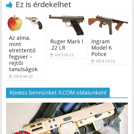
Ez is érdekelhet
Az alma,
Ruger Mark I
Ingram
mint
.22 LR
Model 6
elrettentő
Police
2013-02-12
fegyver –
2014-10-16
rejtői
tanulságok
2018-06-20
Kövess bennünket X.COM oldalunkon!