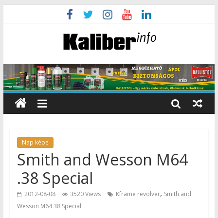
Nap képe
Smith and Wesson M64
.38 Special
,
2012-08-08
3520 Views
Kframe revolver
Smith and
Wesson M64 38 Special