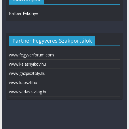
Kaliber Évkönyv
Partner Fegyveres Szakportálok
www.fegyverforum.com
www.kalasnyikov.hu
www.gazpisztoly.hu
www.kapszli.hu
www.vadasz-vilag.hu