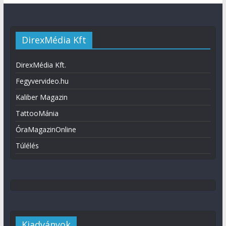
DirexMédia Kft
DirexMédia Kft.
Fegyvervideo.hu
Kaliber Magazin
TattooMánia
ÓraMagazinOnline
Túlélés
Kiadványok