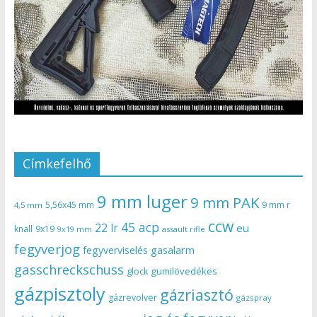
Címkefelhő
9 mm luger
9 mm PAK
5,56x45 mm
9 mm r
4,5 mm
ccw
45 acp
22 lr
eu
knall
9x19
9x19 mm
assault rifle
fegyverjog
gasalarm
fegyverviselés
gasschreckschuss
gumilövedékes
glock
gázpisztoly
gázriasztó
gázrevolver
gázspray