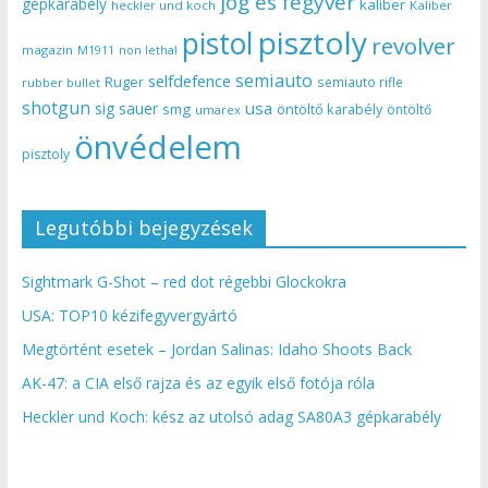
jog és fegyver
gépkarabély
kaliber
heckler und koch
Kaliber
pisztoly
pistol
revolver
magazin
non lethal
M1911
semiauto
selfdefence
Ruger
semiauto rifle
rubber bullet
shotgun
usa
sig sauer
smg
öntöltő karabély
öntöltő
umarex
önvédelem
pisztoly
Legutóbbi bejegyzések
Sightmark G-Shot – red dot régebbi Glockokra
USA: TOP10 kézifegyvergyártó
Megtörtént esetek – Jordan Salinas: Idaho Shoots Back
AK-47: a CIA első rajza és az egyik első fotója róla
Heckler und Koch: kész az utolsó adag SA80A3 gépkarabély