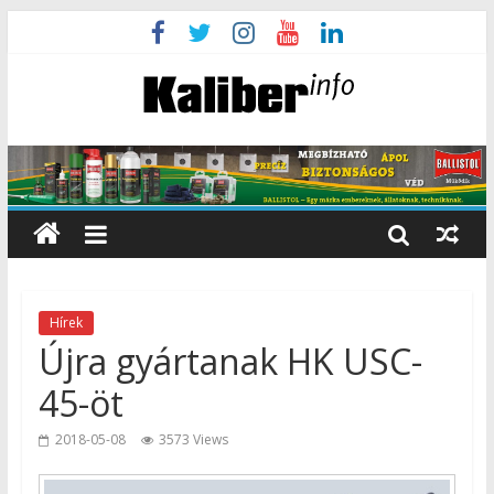
Hírek
Újra gyártanak HK USC-
45-öt
2018-05-08
3573 Views