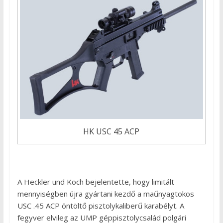
HK USC 45 ACP
A Heckler und Koch bejelentette, hogy limitált
mennyiségben újra gyártani kezdő a maűnyagtokos
USC .45 ACP öntöltő pisztolykaliberű karabélyt. A
fegyver elvileg az UMP géppisztolycsalád polgári