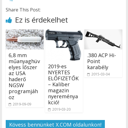
Share This Post:
Ez is érdekelhet
6,8 mm
.380 ACP Hi-
műanyaghüv
Point
2019-es
elyes lőszer
karabély
NYERTES
az USA
2015-03-04
ELŐFIZETŐK
haderő
– Kaliber
NGSW
magazin
programjáh
nyereménya
oz
kció!
2019-09-09
2019-03-20
Kövess bennünket X.COM oldalunkon!