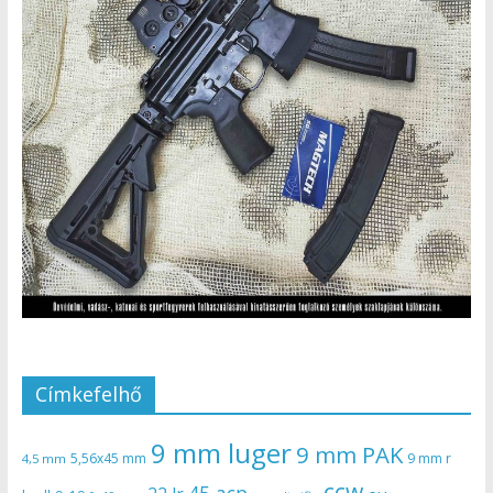
Címkefelhő
9 mm luger
9 mm PAK
5,56x45 mm
9 mm r
4,5 mm
ccw
45 acp