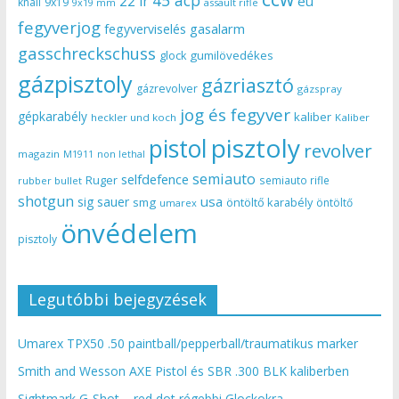
22 lr
eu
knall
9x19
9x19 mm
assault rifle
fegyverjog
gasalarm
fegyverviselés
gasschreckschuss
gumilövedékes
glock
gázpisztoly
gázriasztó
gázrevolver
gázspray
jog és fegyver
gépkarabély
kaliber
heckler und koch
Kaliber
pisztoly
pistol
revolver
magazin
non lethal
M1911
semiauto
selfdefence
Ruger
semiauto rifle
rubber bullet
shotgun
usa
sig sauer
smg
öntöltő karabély
öntöltő
umarex
önvédelem
pisztoly
Legutóbbi bejegyzések
Umarex TPX50 .50 paintball/pepperball/traumatikus marker
Smith and Wesson AXE Pistol és SBR .300 BLK kaliberben
Sightmark G-Shot – red dot régebbi Glockokra