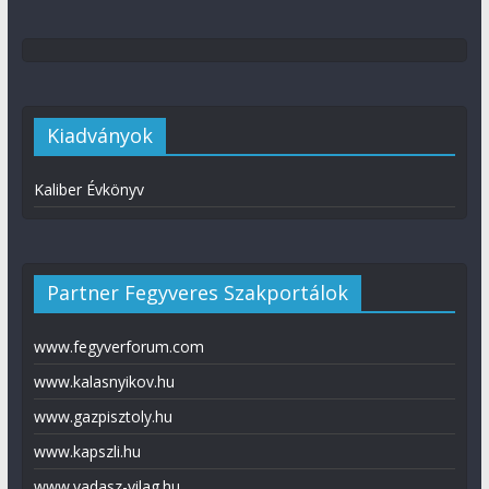
Kiadványok
Kaliber Évkönyv
Partner Fegyveres Szakportálok
www.fegyverforum.com
www.kalasnyikov.hu
www.gazpisztoly.hu
www.kapszli.hu
www.vadasz-vilag.hu