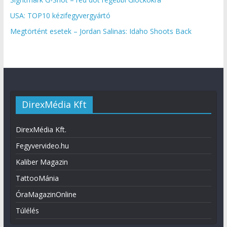
USA: TOP10 kézifegyvergyártó
Megtörtént esetek – Jordan Salinas: Idaho Shoots Back
DirexMédia Kft
DirexMédia Kft.
Fegyvervideo.hu
Kaliber Magazin
TattooMánia
ÓraMagazinOnline
Túlélés