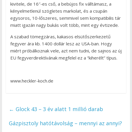
kivitele, de 16″-es cső, a bebújos fix válltámasz, a
kényelmetlenül szögletes markolat, és a csupán
egysoros, 10-lőszeres, semmivel sem kompatibilis tár
miatt igazán nagy bukás volt több, mint egy évtizede.
A szabad tömegzáras, kakasos elsütőszerkezetű
fegyver ára kb. 1400 dollár lesz az USA-ban. Hogy
miért próbálkoznak vele, azt nem tudni, de sajnos az új
EU fegyverdirektívának megfelel ez a “kiherélt” típus.
www.heckler-koch.de
←
Glock 43 – 3 év alatt 1 millió darab
Gázpisztoly hatótávolság – mennyi az annyi?
→