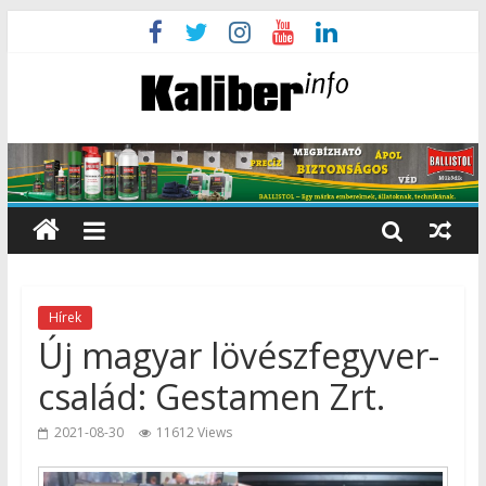
Hírek
Új magyar lövészfegyver-
család: Gestamen Zrt.
2021-08-30
11612 Views