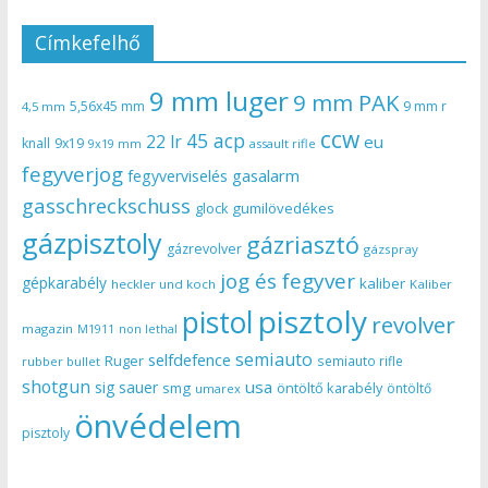
Címkefelhő
9 mm luger
9 mm PAK
5,56x45 mm
9 mm r
4,5 mm
ccw
45 acp
22 lr
eu
knall
9x19
9x19 mm
assault rifle
fegyverjog
gasalarm
fegyverviselés
gasschreckschuss
gumilövedékes
glock
gázpisztoly
gázriasztó
gázrevolver
gázspray
jog és fegyver
gépkarabély
kaliber
heckler und koch
Kaliber
pisztoly
pistol
revolver
magazin
non lethal
M1911
semiauto
selfdefence
Ruger
semiauto rifle
rubber bullet
shotgun
usa
sig sauer
smg
öntöltő karabély
öntöltő
umarex
önvédelem
pisztoly