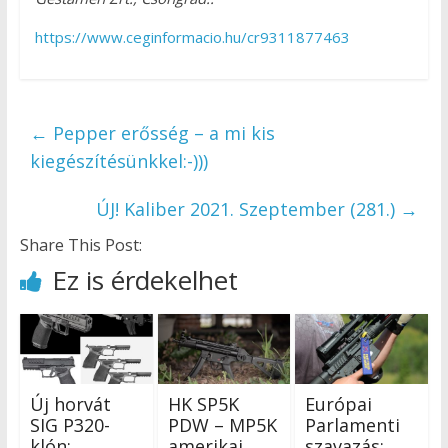
https://www.ceginformacio.hu/cr9311877463
←
Pepper erősség – a mi kis
kiegészítésünkkel:-)))
ÚJ! Kaliber 2021. Szeptember (281.)
→
Share This Post:
Ez is érdekelhet
Új horvát
HK SP5K
Európai
SIG P320-
PDW – MP5K
Parlamenti
klón:
amerikai
szavazás: