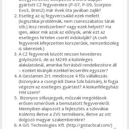
gyártott CZ fegyverekre (P-07, P-09, Scorpion
Evo3, Bren2) már évek óta javában zajlik?
Esetleg az új fegyvercsalád ezek mellett
(logisztikai problémák, nem csereszabatos tárak
stb.) lesz rendszerben? vagy ezek helyett? Ha
igen, akkor mik azok az előnyök, amik ezt az
esetleges hirtelen cserét indokolják? (A cseh
fegyverek kifejezetten korszerűek, nemzetközileg
is sikeresek.)
A CZ fegyverek között nincsen hevederes
golyószóró, de az M249 a különleges
alakulatoknál, amerikai forrásból rendelkezésre áll
– ezeket kívánják ezekkel lecserélni egyszer?
A Gestamen Zrt. mindössze 4 fős vállalkozás
(bizonyára a csongrádi Diana Szki bázisán), ki fogja
végezni az esetleges gyártást? A kiskunfélegyházi
HM üzem?
Bizonyos stílusjegyek, műszaki megoldások
erősen ismerősek a bemutatott fegyverekről.
Mennyiben alapozott a fejlesztés a szlovákiai
KolArms illetve a ZVS termékeire, illetve az ott
dolgozó magyar szakemberekre?
A GIS Technologies Kft. (http://gistactical.com/)