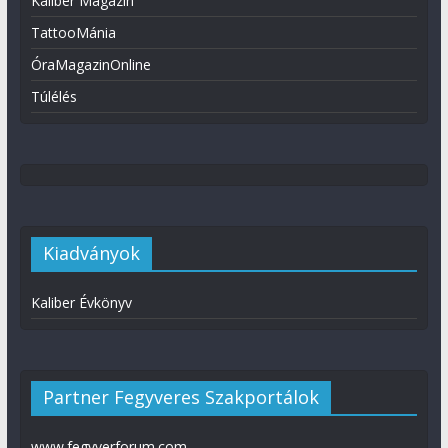
Kaliber Magazin
TattooMánia
ÓraMagazinOnline
Túlélés
Kiadványok
Kaliber Évkönyv
Partner Fegyveres Szakportálok
www.fegyverforum.com