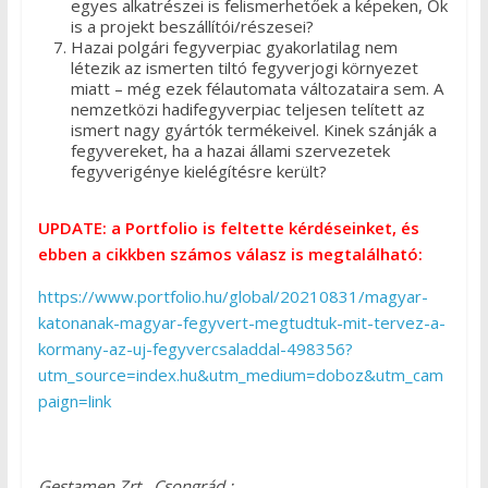
egyes alkatrészei is felismerhetőek a képeken, Ők
is a projekt beszállítói/részesei?
Hazai polgári fegyverpiac gyakorlatilag nem
létezik az ismerten tiltó fegyverjogi környezet
miatt – még ezek félautomata változataira sem. A
nemzetközi hadifegyverpiac teljesen telített az
ismert nagy gyártók termékeivel. Kinek szánják a
fegyvereket, ha a hazai állami szervezetek
fegyverigénye kielégítésre került?
UPDATE: a Portfolio is feltette kérdéseinket, és
ebben a cikkben számos válasz is megtalálható:
https://www.portfolio.hu/global/20210831/magyar-
katonanak-magyar-fegyvert-megtudtuk-mit-tervez-a-
kormany-az-uj-fegyvercsaladdal-498356?
utm_source=index.hu&utm_medium=doboz&utm_cam
paign=link
Gestamen Zrt., Csongrád.: