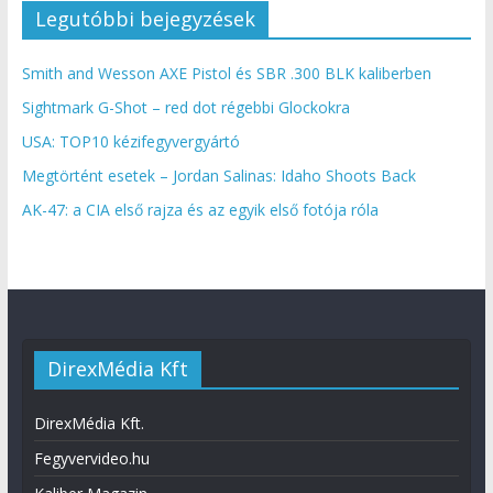
Legutóbbi bejegyzések
Smith and Wesson AXE Pistol és SBR .300 BLK kaliberben
Sightmark G-Shot – red dot régebbi Glockokra
USA: TOP10 kézifegyvergyártó
Megtörtént esetek – Jordan Salinas: Idaho Shoots Back
AK-47: a CIA első rajza és az egyik első fotója róla
DirexMédia Kft
DirexMédia Kft.
Fegyvervideo.hu