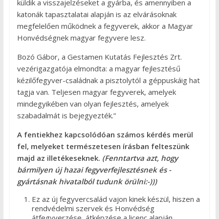
küldik a visszajelzéseket a gyárba, és amennyiben a
katonák tapasztalatai alapján is az elvárásoknak
megfelelően működnek a fegyverek, akkor a Magyar
Honvédségnek magyar fegyvere lesz.
Bozó Gábor, a Gestamen Kutatás Fejlesztés Zrt.
vezérigazgatója elmondta: a magyar fejlesztésű
kézilőfegyver-családnak a pisztolytól a géppuskáig hat
tagja van. Teljesen magyar fegyverek, amelyek
mindegyikében van olyan fejlesztés, amelyek
szabadalmát is bejegyezték.”
A fentiekhez kapcsolódóan számos kérdés merül
fel, melyeket természetesen írásban felteszünk
majd az illetékeseknek.
(Fenntartva azt, hogy
bármilyen új hazai fegyverfejlesztésnek és -
gyártásnak hivatalból tudunk örülni:-)))
Ez az új fegyvercsalád vajon kinek készül, hiszen a
rendvédelmi szervek és Honvédség
átfegyverzése, átképzése a licenc alapján