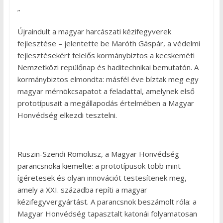
”
Újraindult a magyar harcászati kézifegyverek
fejlesztése ­– jelentette be Maróth Gáspár, a védelmi
fejlesztésekért felelős kormánybiztos a kecskeméti
Nemzetközi repülőnap és haditechnikai bemutatón. A
kormánybiztos elmondta: másfél éve bíztak meg egy
magyar mérnökcsapatot a feladattal, amelynek első
prototípusait a megállapodás értelmében a Magyar
Honvédség elkezdi tesztelni.
Ruszin-Szendi Romolusz, a Magyar Honvédség
parancsnoka kiemelte: a prototípusok több mint
ígéretesek és olyan innovációt testesítenek meg,
amely a XXI. századba repíti a magyar
kézifegyvergyártást. A parancsnok beszámolt róla: a
Magyar Honvédség tapasztalt katonái folyamatosan