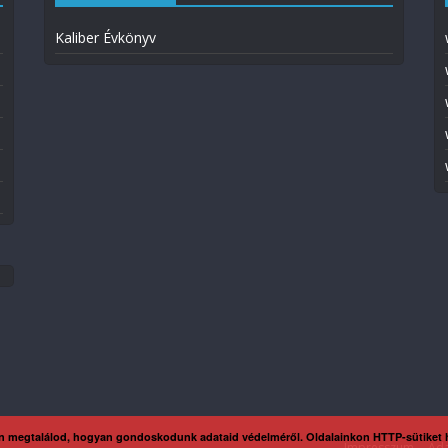
Kaliber Évkönyv
n megtalálod, hogyan gondoskodunk adataid védelméről. Oldalainkon HTTP-sütiket
Impresszum
Ada