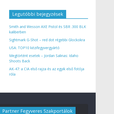
Legutóbbi bejegyzések
Smith and Wesson AXE Pistol és SBR .300 BLK
kaliberben
Sightmark G-Shot – red dot régebbi Glockokra
USA: TOP10 kézifegyvergyártó
Megtörtént esetek – Jordan Salinas: Idaho
Shoots Back
AK-47: a CIA első rajza és az egyik első fotója
róla
Partner Fegyveres Szakportálok