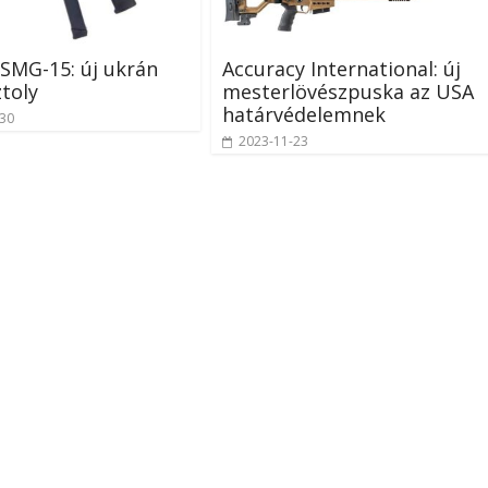
SMG-15: új ukrán
Accuracy International: új
toly
mesterlövészpuska az USA
határvédelemnek
-30
2023-11-23