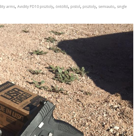
,
,
,
,
,
,
dity arms
Avidity PD10 pisztoly
öntöltő
pistol
pisztoly
semiauto
single