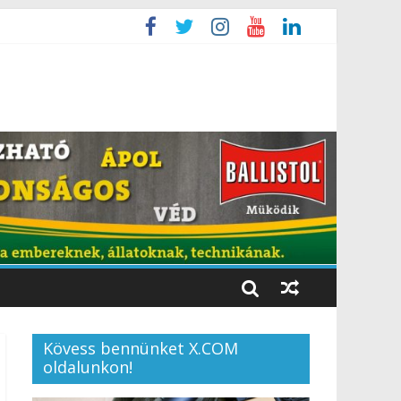
Kövess bennünket X.COM
oldalunkon!