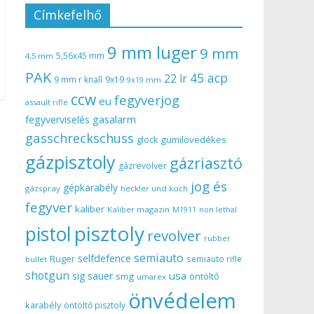
Címkefelhő
9 mm luger
9 mm
5,56x45 mm
4,5 mm
PAK
45 acp
22 lr
9 mm r knall
9x19
9x19 mm
ccw
fegyverjog
eu
assault rifle
gasalarm
fegyverviselés
gasschreckschuss
gumilövedékes
glock
gázpisztoly
gázriasztó
gázrevolver
jog és
gépkarabély
gázspray
heckler und koch
fegyver
kaliber
Kaliber magazin
non lethal
M1911
pisztoly
pistol
revolver
rubber
semiauto
selfdefence
Ruger
semiauto rifle
bullet
shotgun
usa
sig sauer
smg
öntöltő
umarex
önvédelem
karabély
öntöltő pisztoly