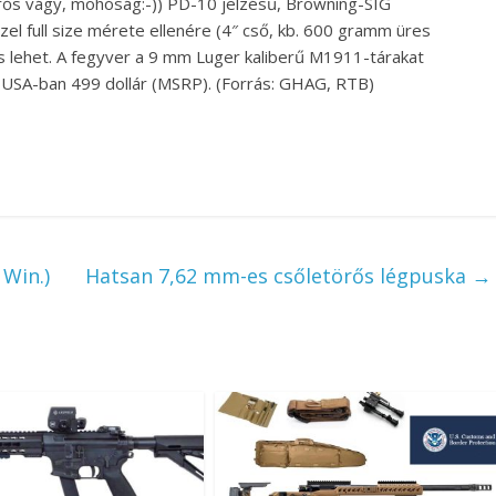
 erős vágy, mohóság:-)) PD-10 jelzésű, Browning-SIG
el full size mérete ellenére (4″ cső, kb. 600 gramm üres
s lehet. A fegyver a 9 mm Luger kaliberű M1911-tárakat
az USA-ban 499 dollár (MSRP). (Forrás: GHAG, RTB)
Win.)
Hatsan 7,62 mm-es csőletörős légpuska
→