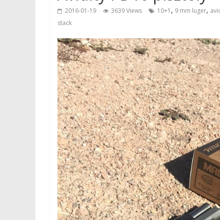
,
,
2016-01-19
3639 Views
10+1
9 mm luger
avi
stack