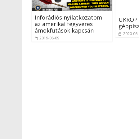
Inforádiós nyilatkozatom
UKROP 
az amerikai fegyveres
géppisz
ámokfutások kapcsán
2020-06
2019-08-09