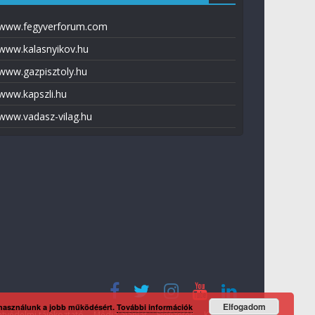
www.fegyverforum.com
www.kalasnyikov.hu
www.gazpisztoly.hu
www.kapszli.hu
www.vadasz-vilag.hu
Elfogadom
 használunk a jobb működésért.
További információk
tvédelmi tájékoztató
Média ajánlat
Előfizetés
Kapcsolat