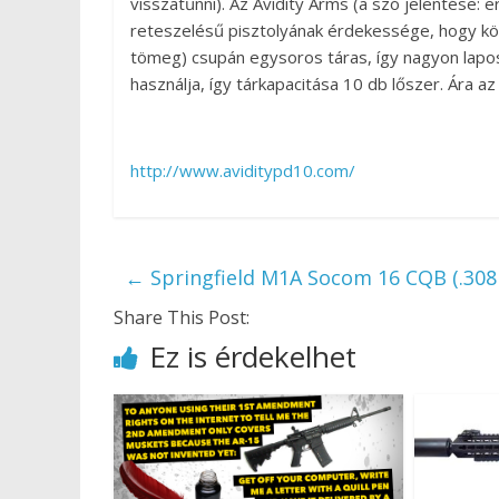
visszatűnni). Az Avidity Arms (a szó jelentése:
reteszelésű pisztolyának érdekessége, hogy köz
tömeg) csupán egysoros táras, így nagyon lapo
használja, így tárkapacitása 10 db lőszer. Ára 
http://www.aviditypd10.com/
←
Springfield M1A Socom 16 CQB (.308 
Share This Post:
Ez is érdekelhet