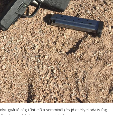
yt gyártó cég tűnt elő a semmiből (és jó eséllyel oda is fog