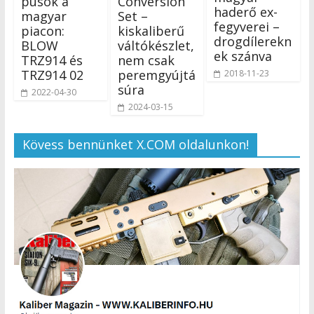
pusok a
Conversion
haderő ex-
magyar
Set –
fegyverei –
piacon:
kiskaliberű
drogdílerekn
BLOW
váltókészlet,
ek szánva
TRZ914 és
nem csak
TRZ914 02
peremgyújtá
2018-11-23
súra
2022-04-30
2024-03-15
Kövess bennünket X.COM oldalunkon!