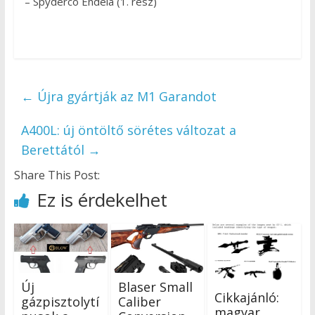
– Spyderco Endela (1. rész)
←
Újra gyártják az M1 Garandot
A400L: új öntöltő sörétes változat a
Berettától
→
Share This Post:
Ez is érdekelhet
Új
Blaser Small
Cikkajánló:
gázpisztolytí
Caliber
magyar