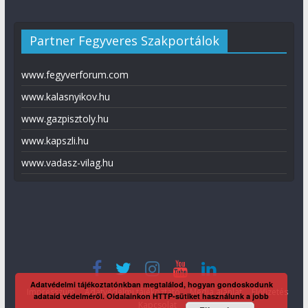
Partner Fegyveres Szakportálok
www.fegyverforum.com
www.kalasnyikov.hu
www.gazpisztoly.hu
www.kapszli.hu
www.vadasz-vilag.hu
Adatvédelmi tájékoztatónkban megtalálod, hogyan gondoskodunk
Impresszum
Adatvédelmi tájékoztató
Média ajánlat
Előfizetés
adataid védelméről. Oldalainkon HTTP-sütiket használunk a jobb
Kapcsolat