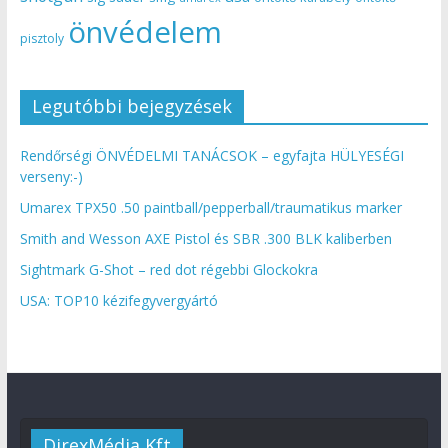
önvédelem
pisztoly
Legutóbbi bejegyzések
Rendőrségi ÖNVÉDELMI TANÁCSOK – egyfajta HÜLYESÉGI
verseny:-)
Umarex TPX50 .50 paintball/pepperball/traumatikus marker
Smith and Wesson AXE Pistol és SBR .300 BLK kaliberben
Sightmark G-Shot – red dot régebbi Glockokra
USA: TOP10 kézifegyvergyártó
DirexMédia Kft