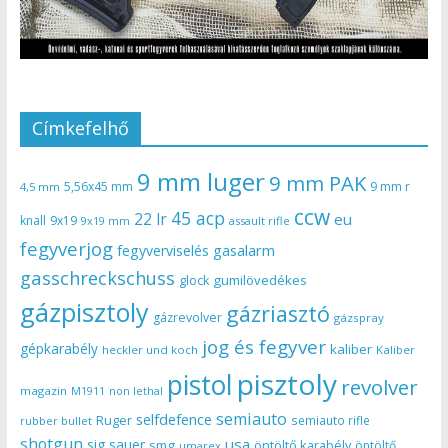
Címkefelhő
9 mm luger
9 mm PAK
5,56x45 mm
9 mm r
4,5 mm
ccw
45 acp
22 lr
eu
knall
9x19
9x19 mm
assault rifle
fegyverjog
gasalarm
fegyverviselés
gasschreckschuss
gumilövedékes
glock
gázpisztoly
gázriasztó
gázrevolver
gázspray
jog és fegyver
gépkarabély
kaliber
heckler und koch
Kaliber
pisztoly
pistol
revolver
magazin
non lethal
M1911
semiauto
selfdefence
Ruger
semiauto rifle
rubber bullet
shotgun
usa
sig sauer
smg
öntöltő karabély
öntöltő
umarex