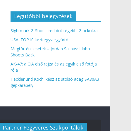
Legutóbbi bejegyzések
Sightmark G-Shot – red dot régebbi Glockokra
USA: TOP10 kézifegyvergyártó
Megtörtént esetek – Jordan Salinas: Idaho
Shoots Back
AK-47: a CIA első rajza és az egyik első fotója
róla
Heckler und Koch: kész az utolsó adag SA80A3
gépkarabély
Partner Fegyveres Szakportálok