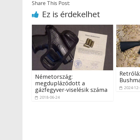
Share This Post:
Ez is érdekelhet
Retrólá
Németország:
Bushma
megduplázódott a
2024-12
gázfegyver-viselésik száma
2018-06-24