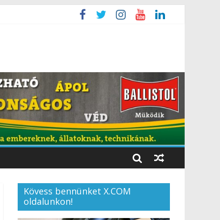
Kövess bennünket X.COM
oldalunkon!