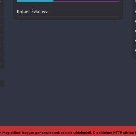
Kaliber Évkönyv
n megtalálod, hogyan gondoskodunk adataid védelméről. Oldalainkon HTTP-sütiket
Impresszum
Ada