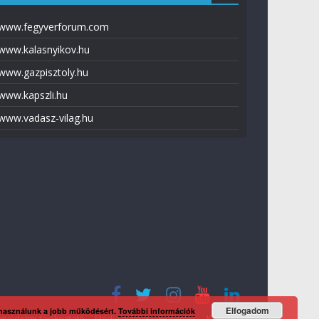
www.fegyverforum.com
www.kalasnyikov.hu
www.gazpisztoly.hu
www.kapszli.hu
www.vadasz-vilag.hu
Elfogadom
 használunk a jobb működésért.
További információk
tvédelmi tájékoztató
Média ajánlat
Előfizetés
Kapcsolat