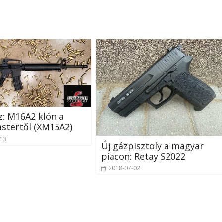
z: M16A2 klón a
stertől (XM15A2)
-13
Új gázpisztoly a magyar
piacon: Retay S2022
2018-07-02