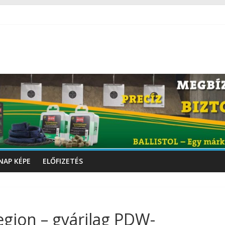
NAP KÉPE
ELŐFIZETÉS
egion – gyárilag PDW-