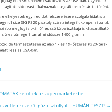
gy jogilag nem SBR, hanem csak pisztoly az USA-ban. Ugyancsak
tagított sátorvast alkalmaznak integrált tartaléktár-tartóként.
e elhelyeztek egy red dot felszerelésére szolgáló hidat is a
gy full size SIG P320 pisztoly szánra integrált kompenzátorral.
bilabb megfogás okán 6″-es cső külballisztikája is kihasználható
mm, üres tömege 1 tárral mindössze 1400 gramm.
tozik, de természetesen az alap 17 és 19-lőszeres P320-tárak
alatti lesz az USA-ban.
l
OMATÁK kerültek a szupermarketekbe
özvetlen közelről gázpisztollyal – HUMÁN TESZT!
→