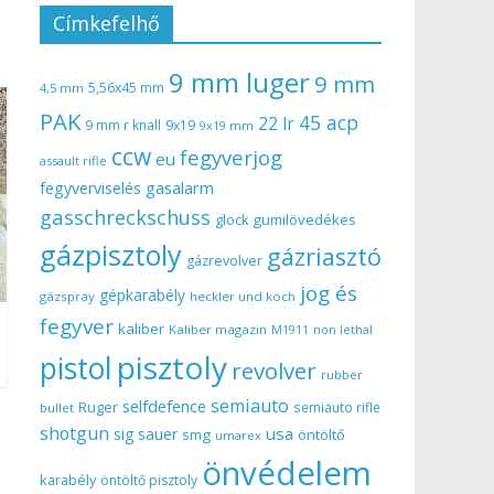
Címkefelhő
9 mm luger
9 mm
5,56x45 mm
4,5 mm
PAK
45 acp
22 lr
9 mm r knall
9x19
9x19 mm
ccw
fegyverjog
eu
assault rifle
gasalarm
fegyverviselés
gasschreckschuss
gumilövedékes
glock
gázpisztoly
gázriasztó
gázrevolver
jog és
gépkarabély
gázspray
heckler und koch
fegyver
kaliber
Kaliber magazin
non lethal
M1911
pisztoly
pistol
revolver
rubber
semiauto
selfdefence
Ruger
semiauto rifle
bullet
shotgun
usa
sig sauer
smg
öntöltő
umarex
önvédelem
karabély
öntöltő pisztoly