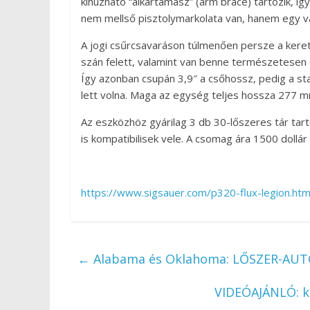
kihúzható “alkartámasz” (arm brace) tartozik, í
nem mellső pisztolymarkolata van, hanem egy vas
A jogi csűrcsavaráson túlmenően persze a keretr
szán felett, valamint van benne természetesen e
Így azonban csupán 3,9″ a csőhossz, pedig a sta
lett volna. Maga az egység teljes hossza 277 
Az eszközhöz gyárilag 3 db 30-lőszeres tár tar
is kompatibilisek vele. A csomag ára 1500 dollár 
https://www.sigsauer.com/p320-flux-legion.htm
←
Alabama és Oklahoma: LŐSZER-AUT
VIDEÓAJÁNLÓ: k