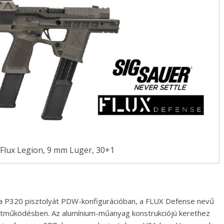
Flux Legion, 9 mm Luger, 30+1
t a P320 pisztolyát PDW-konfigurációban, a FLUX Defense nevű
üttműködésben. Az alumínium-műanyag konstrukciójú kerethez