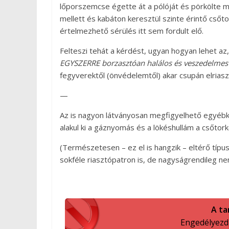
lőporszemcse égette át a pólóját és pörkölte m
mellett és kabáton keresztül szinte érintő csőto
értelmezhető sérülés itt sem fordult elő.
Felteszi tehát a kérdést, ugyan hogyan lehet a
EGYSZERRE borzasztóan halálos és veszedelmes h
fegyverektől (önvédelemtől) akar csupán elriaszt
—
Az is nagyon látványosan megfigyelhető egyébk
alakul ki a gáznyomás és a lökéshullám a csőtork
(Természetesen – ez el is hangzik – eltérő típus
sokféle riasztópatron is, de nagyságrendileg n
A ta
Engedélyezd a