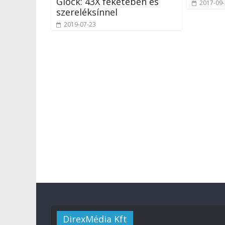
Glock: 43X feketében és
2017-09
szereléksínnel
2019-07-23
DirexMédia Kft