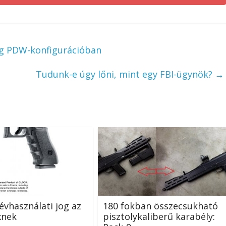
lag PDW-konfigurációban
Tudunk-e úgy lőni, mint egy FBI-ügynök?
→
évhasználati jog az
180 fokban összecsukható
nek
pisztolykaliberű karabély: