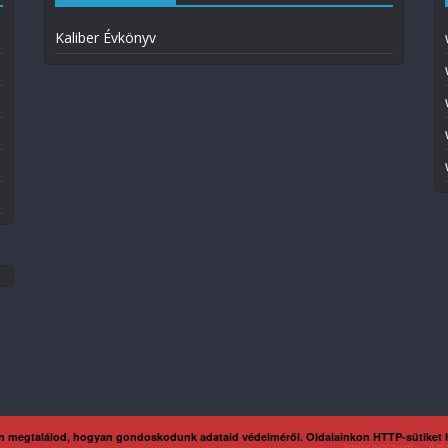
Kaliber Évkönyv
n megtalálod, hogyan gondoskodunk adataid védelméről. Oldalainkon HTTP-sütiket
Impresszum
Ada