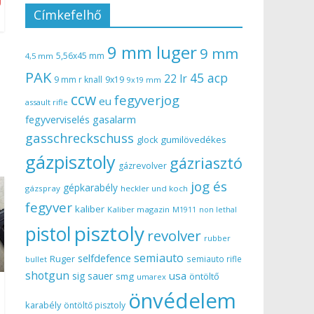
Címkefelhő
9 mm luger
9 mm
5,56x45 mm
4,5 mm
PAK
45 acp
22 lr
9 mm r knall
9x19
9x19 mm
ccw
fegyverjog
eu
assault rifle
gasalarm
fegyverviselés
gasschreckschuss
gumilövedékes
glock
gázpisztoly
gázriasztó
gázrevolver
jog és
gépkarabély
gázspray
heckler und koch
fegyver
kaliber
Kaliber magazin
non lethal
M1911
pisztoly
pistol
revolver
rubber
semiauto
selfdefence
Ruger
semiauto rifle
bullet
shotgun
usa
sig sauer
smg
öntöltő
umarex
önvédelem
karabély
öntöltő pisztoly