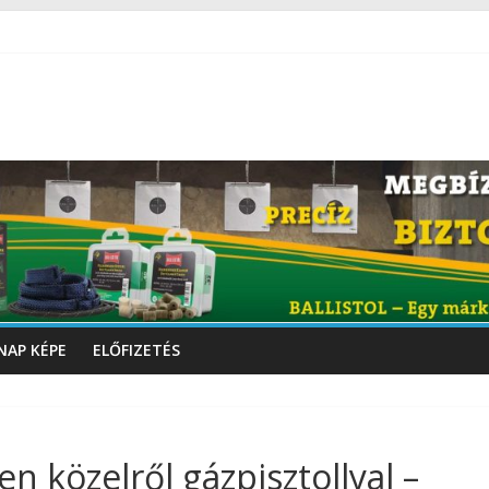
NAP KÉPE
ELŐFIZETÉS
 közelről gázpisztollyal –