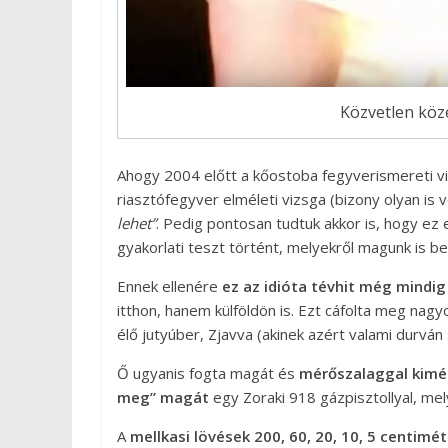
Közvetlen köze
Ahogy 2004 előtt a kőostoba fegyverismereti vi
riasztófegyver elméleti vizsga (bizony olyan is 
lehet”
. Pedig pontosan tudtuk akkor is, hogy ez
gyakorlati teszt történt, melyekről magunk is b
Ennek ellenére
ez az idióta tévhit még mindig
itthon, hanem külföldön is. Ezt cáfolta meg na
élő jutyúber, Zjavva (akinek azért valami durván 
Ő ugyanis fogta magát és
mérőszalaggal kimér
meg” magát
egy Zoraki 918 gázpisztollyal, me
A
mellkasi lövések 200, 60, 20, 10, 5 centimé