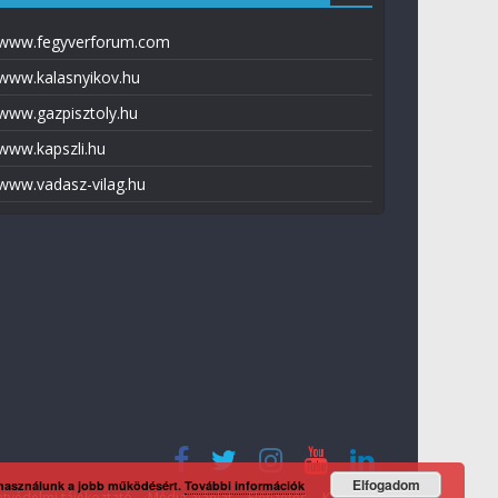
www.fegyverforum.com
www.kalasnyikov.hu
www.gazpisztoly.hu
www.kapszli.hu
www.vadasz-vilag.hu
Elfogadom
 használunk a jobb működésért.
További információk
tvédelmi tájékoztató
Média ajánlat
Előfizetés
Kapcsolat