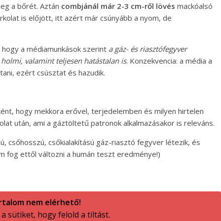
eg a bőrét. Aztán
combjánál már 2-3 cm-ről lövés
mackóalsó
rkolat is előjött, itt azért már csúnyább a nyom, de
z, hogy a médiamunkások szerint
a gáz- és riasztófegyver
olmi, valamint teljesen hatástalan is
. Konzekvencia: a média a
ani, ezért csúsztat és hazudik.
ént, hogy mekkora erővel, terjedelemben és milyen hirtelen
olat után, ami a gáztöltetű patronok alkalmazásakor is releváns.
ú, csőhosszú, csőkialakítású gáz-riasztó fegyver létezik, és
em fog ettől változni a humán teszt eredménye!)
rtalom nem elérhető!
 sütiket, hogy felold a tiltást.