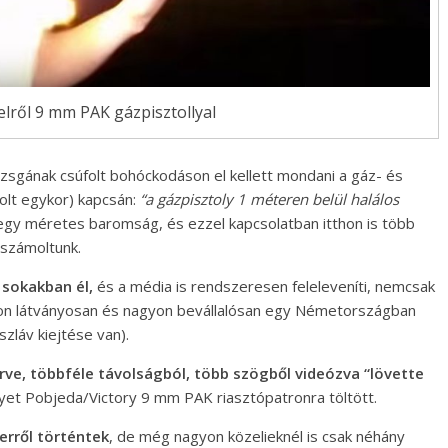
lről 9 mm PAK gázpisztollyal
zsgának csúfolt bohóckodáson el kellett mondani a gáz- és
volt egykor) kapcsán:
“a gázpisztoly 1 méteren belül halálos
 egy méretes baromság, és ezzel kapcsolatban itthon is több
eszámoltunk.
 sokakban él,
és a média is rendszeresen feleleveníti, nemcsak
gyon látványosan és nagyon bevállalósan egy Németországban
szláv kiejtése van).
ve, többféle távolságból, több szögből videózva “lövette
lyet Pobjeda/Victory 9 mm PAK riasztópatronra töltött.
terről történtek
, de még nagyon közelieknél is csak néhány