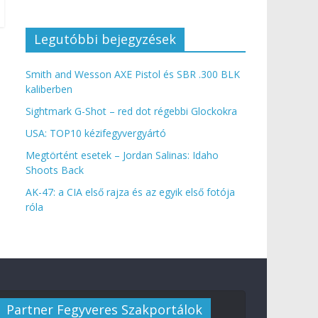
Legutóbbi bejegyzések
Smith and Wesson AXE Pistol és SBR .300 BLK
kaliberben
Sightmark G-Shot – red dot régebbi Glockokra
USA: TOP10 kézifegyvergyártó
Megtörtént esetek – Jordan Salinas: Idaho
Shoots Back
AK-47: a CIA első rajza és az egyik első fotója
róla
Partner Fegyveres Szakportálok