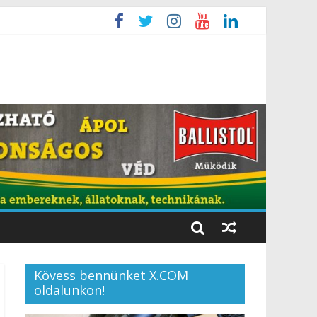
Kövess bennünket X.COM
oldalunkon!