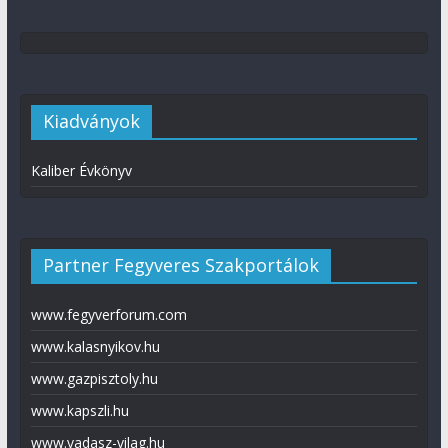
Kiadványok
Kaliber Évkönyv
Partner Fegyveres Szakportálok
www.fegyverforum.com
www.kalasnyikov.hu
www.gazpisztoly.hu
www.kapszli.hu
www.vadasz-vilag.hu