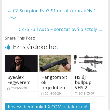
←
CZ Scorpion Evo3 S1 öntöltő karabély 1.
rész
CZ75 Full Auto – sorozatlövő pisztoly
→
Share This Post:
Ez is érdekelhet
ByeAlex:
Hangtompít
HS új
Fegyverem
ók
bullpup:
terjedőben
VHS-2
2013-03-29
2014-09-29
2013-05-07
Kövess bennünket X.COM oldalunkon!