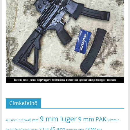
Címkefelhő
9 mm luger
9 mm PAK
5,56x45 mm
9 mm r
4,5 mm
ccw
45 acp
22 lr
eu
knall
9x19
9x19 mm
assault rifle