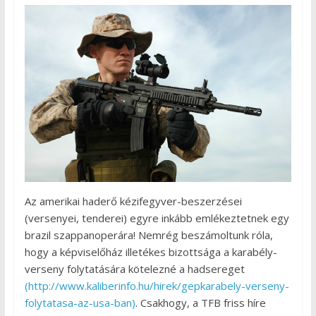
Az amerikai haderő kézifegyver-beszerzései
(versenyei, tenderei) egyre inkább emlékeztetnek egy
brazil szappanoperára! Nemrég beszámoltunk róla,
hogy a képviselőház illetékes bizottsága a karabély-
verseny folytatására kötelezné a hadsereget
(http://www.kaliberinfo.hu/hirek/gepkarabely-verseny-
folytatasa-az-usa-ban)
. Csakhogy, a TFB friss híre