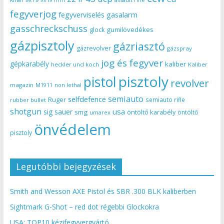
fegyverjog
gasalarm
fegyverviselés
gasschreckschuss
gumilövedékes
glock
gázpisztoly
gázriasztó
gázrevolver
gázspray
jog és fegyver
gépkarabély
kaliber
heckler und koch
Kaliber
pisztoly
pistol
revolver
magazin
non lethal
M1911
semiauto
selfdefence
Ruger
semiauto rifle
rubber bullet
shotgun
usa
sig sauer
smg
öntöltő karabély
öntöltő
umarex
önvédelem
pisztoly
Legutóbbi bejegyzések
Smith and Wesson AXE Pistol és SBR .300 BLK kaliberben
Sightmark G-Shot – red dot régebbi Glockokra
USA: TOP10 kézifegyvergyártó