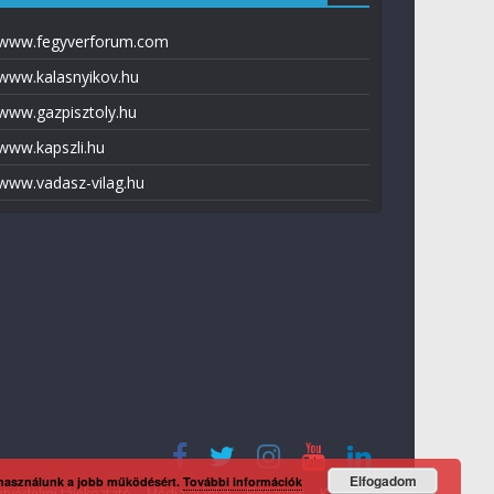
www.fegyverforum.com
www.kalasnyikov.hu
www.gazpisztoly.hu
www.kapszli.hu
www.vadasz-vilag.hu
Elfogadom
 használunk a jobb működésért.
További információk
tvédelmi tájékoztató
Média ajánlat
Előfizetés
Kapcsolat