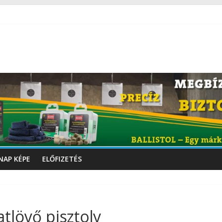
NAP KÉPE
ELŐFIZETÉS
atlövő pisztoly