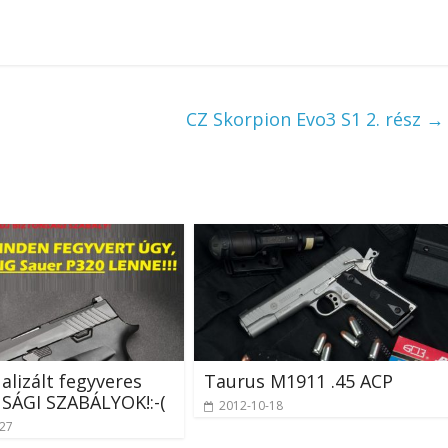
CZ Skorpion Evo3 S1 2. rész
→
ualizált fegyveres
Taurus M1911 .45 ACP
SÁGI SZABÁLYOK!:-(
2012-10-18
-27