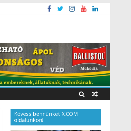
Kövess bennünket X.COM
oldalunkon!