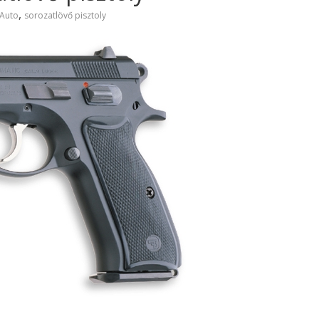
,
 Auto
sorozatlövő pisztoly