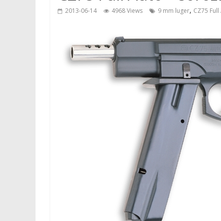
,
2013-06-14
4968 Views
9 mm luger
CZ75 Full