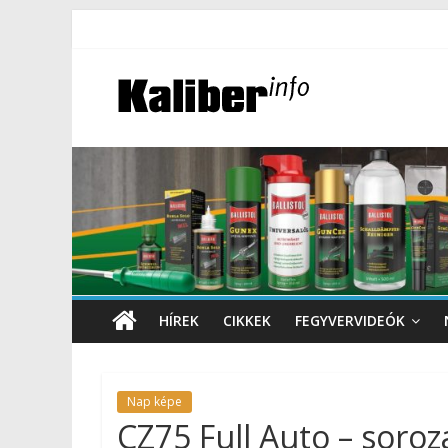
HÍREK
CIKKEK
FEGYVERVIDEÓK
Nap képe
CZ75 Full Auto – soroz