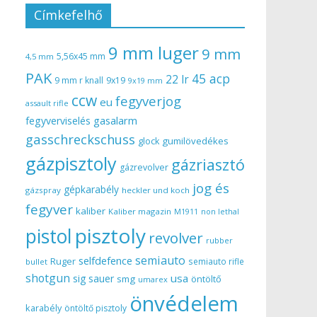
Címkefelhő
9 mm luger
9 mm
5,56x45 mm
4,5 mm
PAK
45 acp
22 lr
9 mm r knall
9x19
9x19 mm
ccw
fegyverjog
eu
assault rifle
gasalarm
fegyverviselés
gasschreckschuss
gumilövedékes
glock
gázpisztoly
gázriasztó
gázrevolver
jog és
gépkarabély
gázspray
heckler und koch
fegyver
kaliber
Kaliber magazin
non lethal
M1911
pisztoly
pistol
revolver
rubber
semiauto
selfdefence
Ruger
semiauto rifle
bullet
shotgun
usa
sig sauer
smg
öntöltő
umarex
önvédelem
karabély
öntöltő pisztoly