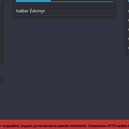
Kaliber Évkönyv
n megtalálod, hogyan gondoskodunk adataid védelméről. Oldalainkon HTTP-sütiket
Impresszum
Ada