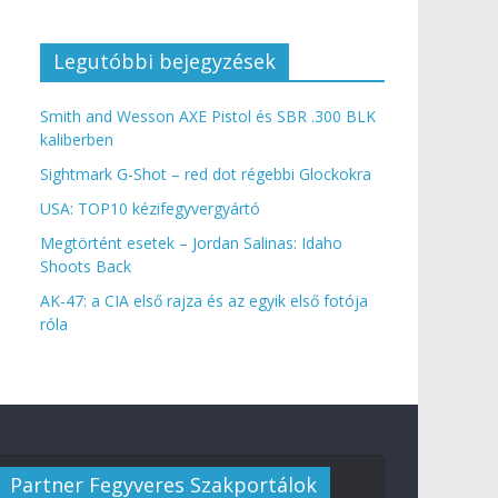
Legutóbbi bejegyzések
Smith and Wesson AXE Pistol és SBR .300 BLK
kaliberben
Sightmark G-Shot – red dot régebbi Glockokra
USA: TOP10 kézifegyvergyártó
Megtörtént esetek – Jordan Salinas: Idaho
Shoots Back
AK-47: a CIA első rajza és az egyik első fotója
róla
Partner Fegyveres Szakportálok