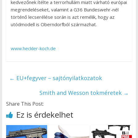
kedvezőnek ítélte a terrorhullám miatt várható európai
megrendeléseket, valamint a G36 Bundeswehr-nél
történő lecserélése során is azt remélik, hogy az
utódmodell is Oberndorfból származhat.
www.heckler-koch.de
←
EU+fegyver – sajtónyilatkozatok
Smith and Wesson tokméretek
→
Share This Post:
Ez is érdekelhet