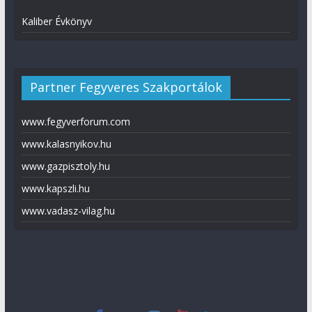
Kaliber Évkönyv
Partner Fegyveres Szakportálok
www.fegyverforum.com
www.kalasnyikov.hu
www.gazpisztoly.hu
www.kapszli.hu
www.vadasz-vilag.hu