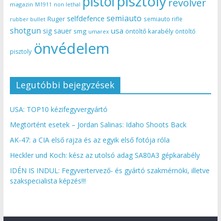
pisztoly
pistol
revolver
magazin
non lethal
M1911
semiauto
selfdefence
Ruger
semiauto rifle
rubber bullet
shotgun
usa
sig sauer
smg
öntöltő karabély
öntöltő
umarex
önvédelem
pisztoly
Legutóbbi bejegyzések
USA: TOP10 kézifegyvergyártó
Megtörtént esetek – Jordan Salinas: Idaho Shoots Back
AK-47: a CIA első rajza és az egyik első fotója róla
Heckler und Koch: kész az utolsó adag SA80A3 gépkarabély
IDÉN IS INDUL: Fegyvertervező- és gyártó szakmérnöki, illetve
szakspecialista képzés!!!