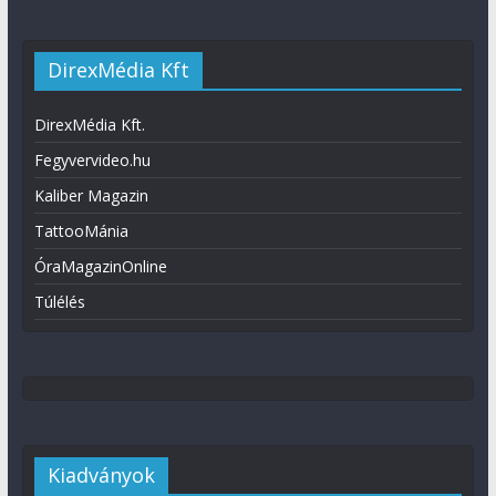
DirexMédia Kft
DirexMédia Kft.
Fegyvervideo.hu
Kaliber Magazin
TattooMánia
ÓraMagazinOnline
Túlélés
Kiadványok