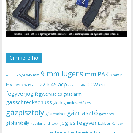
Címkefelhő
9 mm luger
9 mm PAK
5,56x45 mm
9 mm r
4,5 mm
ccw
45 acp
22 lr
eu
knall
9x19
9x19 mm
assault rifle
fegyverjog
gasalarm
fegyverviselés
gasschreckschuss
gumilövedékes
glock
gázpisztoly
gázriasztó
gázrevolver
gázspray
jog és fegyver
gépkarabély
kaliber
heckler und koch
Kaliber