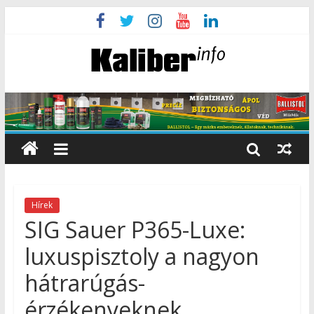
Hírek
SIG Sauer P365-Luxe:
luxuspisztoly a nagyon
hátrarúgás-
érzékenyeknek