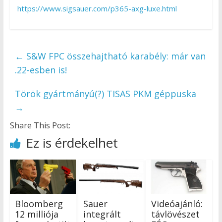
https://www.sigsauer.com/p365-axg-luxe.html
←
S&W FPC összehajtható karabély: már van
.22-esben is!
Török gyártmányú(?) TISAS PKM géppuska
→
Share This Post:
Ez is érdekelhet
Bloomberg
Sauer
Videóajánló:
12 milliója
integrált
távlövészet