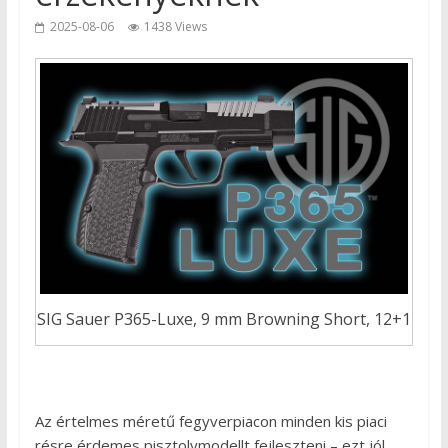
2025-08-06
1438 Views
SIG Sauer P365-Luxe, 9 mm Browning Short, 12+1
Az értelmes méretű fegyverpiacon minden kis piaci
résre érdemes pisztolymodellt fejleszteni – ezt jól