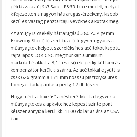
példázza az új SIG Sauer P365-Luxe modell, melyet
kifejezetten a nagyon hátrarúgás-érzékeny, kisebb
kezű és vastag pénztárcájú vevőknek alkották meg.
Az amúgy is csekély hátrarúgású .380 ACP (9 mm
Browning Short) lőszert tüzelő fegyver ugyanis a
műanyagtok helyett szereléksínes acéltokot kapott,
rajta lapos LOK CNC-megmunkált alumínium
markolathéjakkal, a 3,1″-es cső elé pedig kétkamrás
kompenzátor került a szánra. Az acéltokkal együtt is
csak 626 gramm a 171 mm hosszú pisztolyka üres
tömege, tárkapacitása pedig 12 db lőszer.
Hogy mért a “luxizás” a névben? Mert a fegyver a
műanyagtokos alapkivitelhez képest szinte pont
kétszer annyiba kerül, kb. 1100 dollár az ára az USA-
ban.