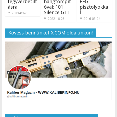
fegyverbetilt
hangtompít
FÉG
ásra
óval: 101
pisztolyokka
Silence GTI
l
2013-03-25
2022-10-25
2016-03-24
Kövess bennünket X.COM oldalunkon!