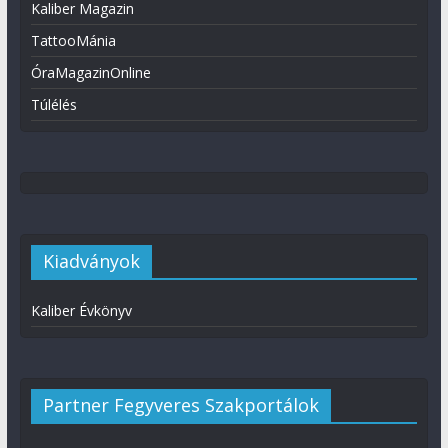
Kaliber Magazin
TattooMánia
ÓraMagazinOnline
Túlélés
Kiadványok
Kaliber Évkönyv
Partner Fegyveres Szakportálok