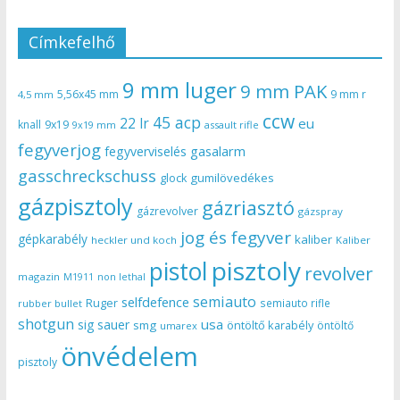
Címkefelhő
9 mm luger
9 mm PAK
5,56x45 mm
9 mm r
4,5 mm
ccw
45 acp
22 lr
eu
knall
9x19
9x19 mm
assault rifle
fegyverjog
gasalarm
fegyverviselés
gasschreckschuss
gumilövedékes
glock
gázpisztoly
gázriasztó
gázrevolver
gázspray
jog és fegyver
gépkarabély
kaliber
heckler und koch
Kaliber
pisztoly
pistol
revolver
magazin
non lethal
M1911
semiauto
selfdefence
Ruger
semiauto rifle
rubber bullet
shotgun
usa
sig sauer
smg
öntöltő karabély
öntöltő
umarex
önvédelem
pisztoly