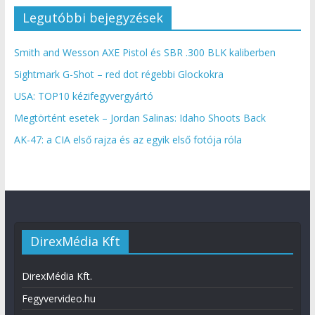
Legutóbbi bejegyzések
Smith and Wesson AXE Pistol és SBR .300 BLK kaliberben
Sightmark G-Shot – red dot régebbi Glockokra
USA: TOP10 kézifegyvergyártó
Megtörtént esetek – Jordan Salinas: Idaho Shoots Back
AK-47: a CIA első rajza és az egyik első fotója róla
DirexMédia Kft
DirexMédia Kft.
Fegyvervideo.hu