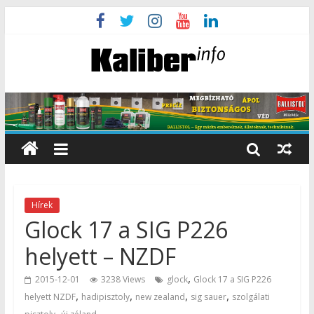
Hírek
Glock 17 a SIG P226
helyett – NZDF
,
2015-12-01
3238 Views
glock
Glock 17 a SIG P226
,
,
,
,
helyett NZDF
hadipisztoly
new zealand
sig sauer
szolgálati
,