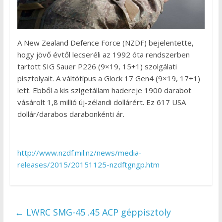
A New Zealand Defence Force (NZDF) bejelentette,
hogy jövő évtől lecseréli az 1992 óta rendszerben
tartott SIG Sauer P226 (9×19, 15+1) szolgálati
pisztolyait. A váltótípus a Glock 17 Gen4 (9×19, 17+1)
lett. Ebből a kis szigetállam hadereje 1900 darabot
vásárolt 1,8 millió új-zélandi dollárért. Ez 617 USA
dollár/darabos darabonkénti ár.
http://www.nzdf.mil.nz/news/media-
releases/2015/20151125-nzdftgngp.htm
←
LWRC SMG-45 .45 ACP géppisztoly