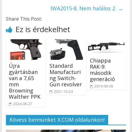
IWA2015-8. Nem halálos 2.
→
Share This Post:
Ez is érdekelhet
Chiappa
Újra
Standard
RAK-9:
gyártásban
Manufacturi
második
van a 7,65
ng Switch-
generáció
mm
Gun revolver
2019-08-08
Browning
2021-10-24
Walther PPK
2024-08-27
Kövess bennünket X.COM oldalunkon!