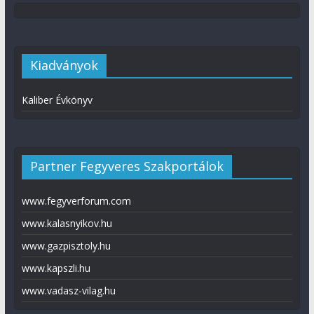
Kiadványok
Kaliber Évkönyv
Partner Fegyveres Szakportálok
www.fegyverforum.com
www.kalasnyikov.hu
www.gazpisztoly.hu
www.kapszli.hu
www.vadasz-vilag.hu