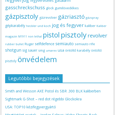
gasalarm
fegyverviselés
gasschreckschuss
gumilövedékes
glock
gázpisztoly
gázriasztó
gázrevolver
gázspray
jog és fegyver
gépkarabély
kaliber
heckler und koch
Kaliber
pisztoly
pistol
revolver
magazin
non lethal
M1911
semiauto
selfdefence
Ruger
semiauto rifle
rubber bullet
shotgun
usa
sig sauer
smg
öntöltő karabély
öntöltő
umarex
önvédelem
pisztoly
Legutóbbi bejegyzések
Smith and Wesson AXE Pistol és SBR .300 BLK kaliberben
Sightmark G-Shot – red dot régebbi Glockokra
USA: TOP10 kézifegyvergyártó
Megtörtént esetek – Jordan Salinas: Idaho Shoots Back