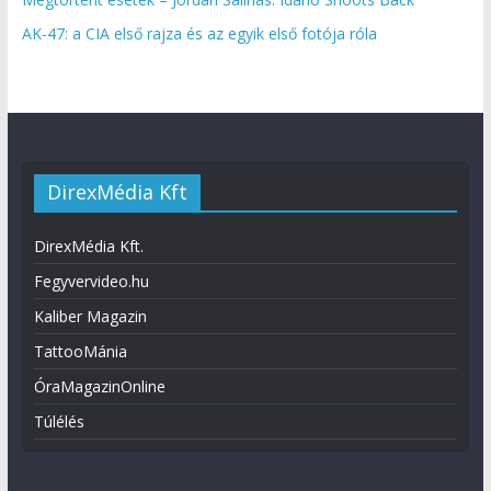
AK-47: a CIA első rajza és az egyik első fotója róla
DirexMédia Kft
DirexMédia Kft.
Fegyvervideo.hu
Kaliber Magazin
TattooMánia
ÓraMagazinOnline
Túlélés