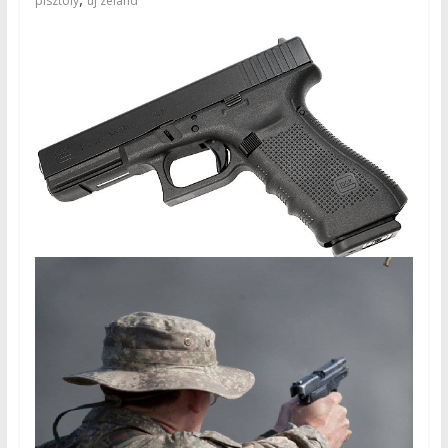
pisztoly
új zéland