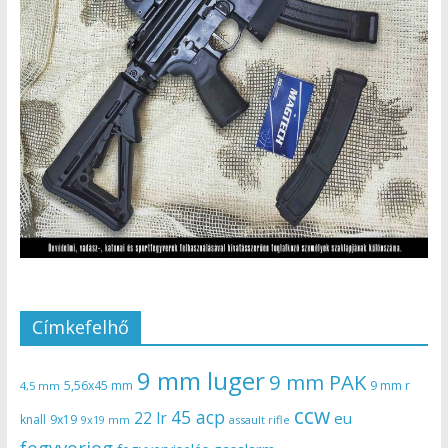
Címkefelhő
9 mm luger
9 mm PAK
5,56x45 mm
9 mm r
4,5 mm
ccw
45 acp
22 lr
eu
knall
9x19
9x19 mm
assault rifle
fegyverjog