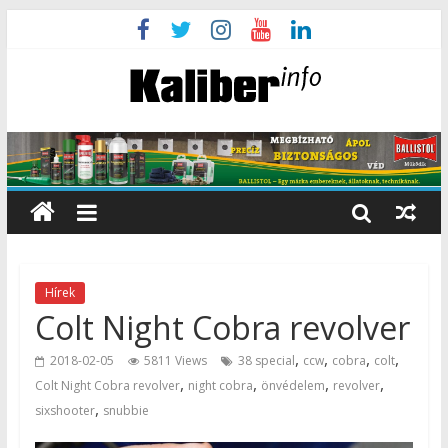
Hírek
Colt Night Cobra revolver
,
,
,
,
2018-02-05
5811 Views
38 special
ccw
cobra
colt
,
,
,
,
Colt Night Cobra revolver
night cobra
önvédelem
revolver
,
sixshooter
snubbie