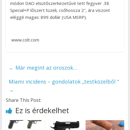
módon DAO elsütőszerkezetűvé tett fegyver .38
Special+P lőszert tüzeli, csőhossza 2″, ára viszont
eléggé magas: 899 dollár (USA MSRP).
www.colt.com
←
Már megint az oroszok…
Miami incidens – gondolatok „testközelből “
→
Share This Post:
Ez is érdekelhet