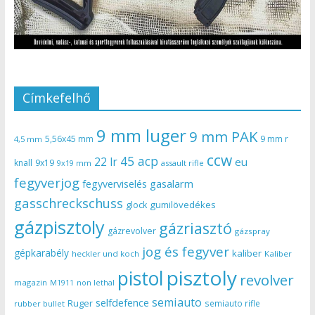
Címkefelhő
9 mm luger
9 mm PAK
5,56x45 mm
9 mm r
4,5 mm
ccw
45 acp
22 lr
eu
knall
9x19
9x19 mm
assault rifle
fegyverjog
gasalarm
fegyverviselés
gasschreckschuss
gumilövedékes
glock
gázpisztoly
gázriasztó
gázrevolver
gázspray
jog és fegyver
gépkarabély
kaliber
heckler und koch
Kaliber
pisztoly
pistol
revolver
magazin
non lethal
M1911
semiauto
selfdefence
Ruger
semiauto rifle
rubber bullet