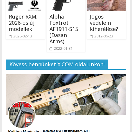
Ruger RXM:
Alpha
Jogos
2026-os új
Foxtrot
védelem
modellek
AF1911-S15
kiherélése?
(Dasan
2026-02-13
2012-06-23
Arms)
2022-01-31
Kövess bennünket X.COM oldalunkon!