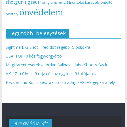
shotgun
usa
sig sauer
smg
öntöltő karabély
öntöltő
umarex
önvédelem
pisztoly
Legutóbbi bejegyzések
Sightmark G-Shot – red dot régebbi Glockokra
USA: TOP10 kézifegyvergyártó
Megtörtént esetek – Jordan Salinas: Idaho Shoots Back
AK-47: a CIA első rajza és az egyik első fotója róla
Heckler und Koch: kész az utolsó adag SA80A3 gépkarabély
DirexMédia Kft