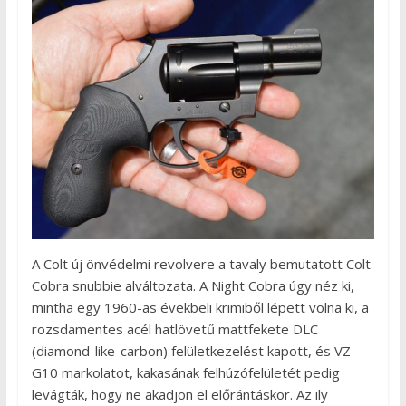
A Colt új önvédelmi revolvere a tavaly bemutatott Colt
Cobra snubbie alváltozata. A Night Cobra úgy néz ki,
mintha egy 1960-as évekbeli krimiből lépett volna ki, a
rozsdamentes acél hatlövetű mattfekete DLC
(diamond-like-carbon) felületkezelést kapott, és VZ
G10 markolatot, kakasának felhúzófelületét pedig
levágták, hogy ne akadjon el előrántáskor. Az ily