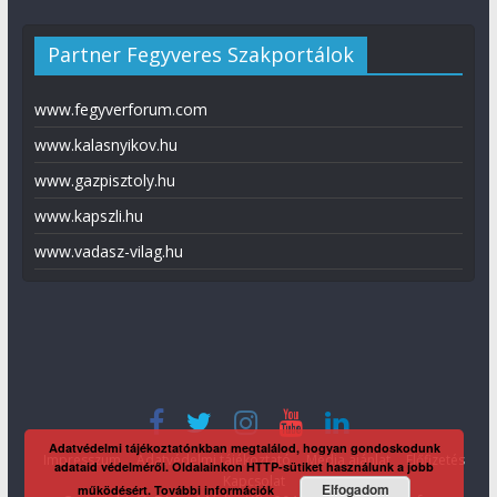
Partner Fegyveres Szakportálok
www.fegyverforum.com
www.kalasnyikov.hu
www.gazpisztoly.hu
www.kapszli.hu
www.vadasz-vilag.hu
Adatvédelmi tájékoztatónkban megtalálod, hogyan gondoskodunk
Impresszum
Adatvédelmi tájékoztató
Média ajánlat
Előfizetés
adataid védelméről. Oldalainkon HTTP-sütiket használunk a jobb
Kapcsolat
Elfogadom
működésért.
További információk