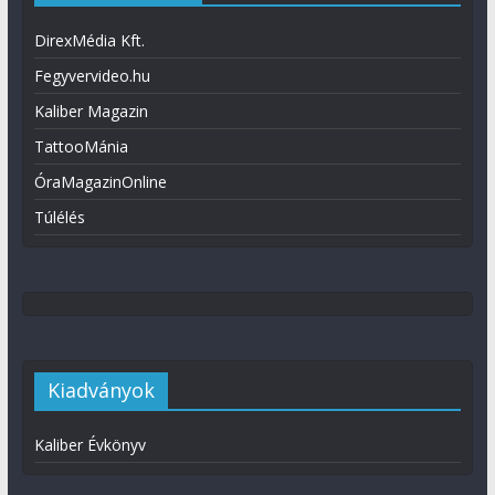
DirexMédia Kft.
Fegyvervideo.hu
Kaliber Magazin
TattooMánia
ÓraMagazinOnline
Túlélés
Kiadványok
Kaliber Évkönyv