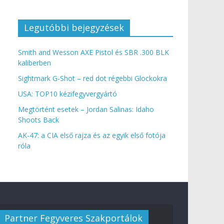
Legutóbbi bejegyzések
Smith and Wesson AXE Pistol és SBR .300 BLK
kaliberben
Sightmark G-Shot – red dot régebbi Glockokra
USA: TOP10 kézifegyvergyártó
Megtörtént esetek – Jordan Salinas: Idaho
Shoots Back
AK-47: a CIA első rajza és az egyik első fotója
róla
Partner Fegyveres Szakportálok