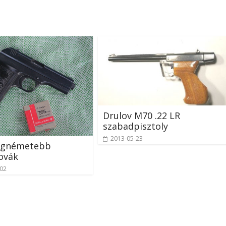
Drulov M70 .22 LR
szabadpisztoly
2013-05-23
legnémetebb
ovák
-02