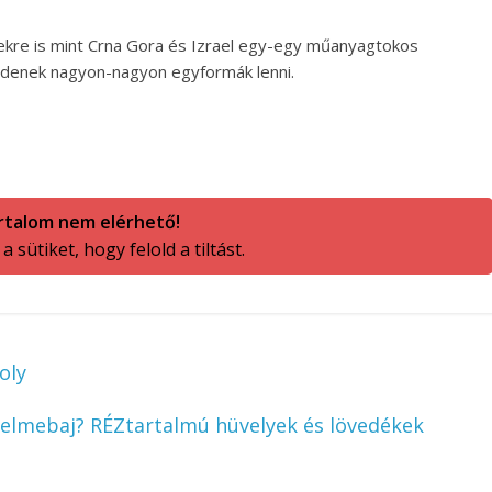
ekre is mint Crna Gora és Izrael egy-egy műanyagtokos
ezdenek nagyon-nagyon egyformák lenni.
rtalom nem elérhető!
 sütiket, hogy felold a tiltást.
oly
-elmebaj? RÉZtartalmú hüvelyek és lövedékek