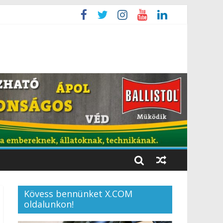
Kövess bennünket X.COM
oldalunkon!