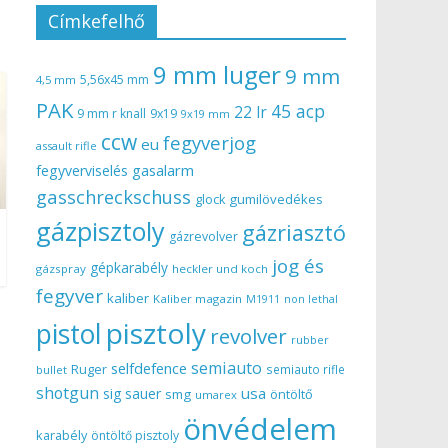
Címkefelhő
9 mm luger
9 mm
5,56x45 mm
4,5 mm
PAK
45 acp
22 lr
9 mm r knall
9x19
9x19 mm
ccw
fegyverjog
eu
assault rifle
gasalarm
fegyverviselés
gasschreckschuss
gumilövedékes
glock
gázpisztoly
gázriasztó
gázrevolver
jog és
gépkarabély
gázspray
heckler und koch
fegyver
kaliber
Kaliber magazin
non lethal
M1911
pisztoly
pistol
revolver
rubber
semiauto
selfdefence
Ruger
semiauto rifle
bullet
shotgun
usa
sig sauer
smg
öntöltő
umarex
önvédelem
karabély
öntöltő pisztoly