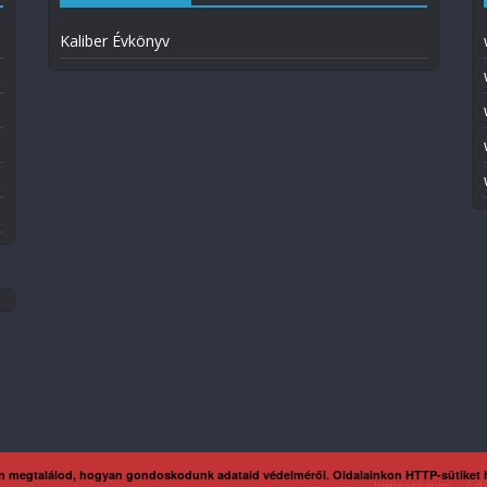
Kaliber Évkönyv
n megtalálod, hogyan gondoskodunk adataid védelméről. Oldalainkon HTTP-sütiket
Impresszum
Ada