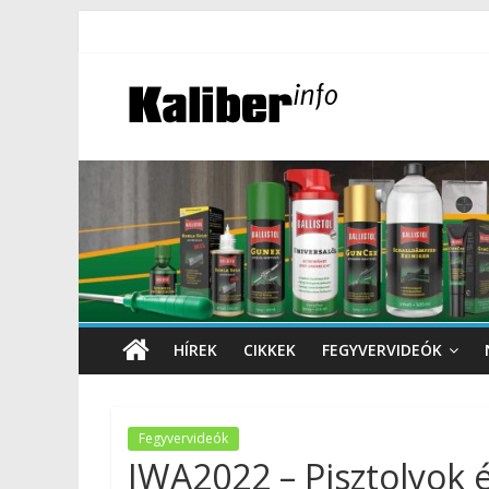
HÍREK
CIKKEK
FEGYVERVIDEÓK
Fegyvervideók
IWA2022 – Pisztolyok é