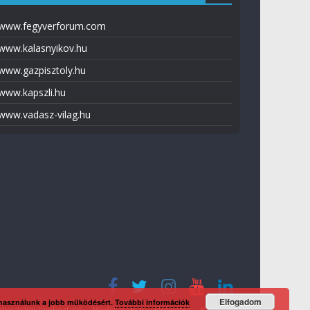
www.fegyverforum.com
www.kalasnyikov.hu
www.gazpisztoly.hu
www.kapszli.hu
www.vadasz-vilag.hu
Elfogadom
 használunk a jobb működésért.
További információk
tvédelmi tájékoztató
Média ajánlat
Előfizetés
Kapcsolat