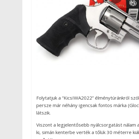
Folytatjuk a “KicsIWA2022” élménytúránkról szól
persze már néhány igencsak fontos márka (Glock,
látszik.
Viszont a legjelentősebb nyálcsorgatást nálam 
ki, simán kenterbe verték a tőlük 30 méterre kiá