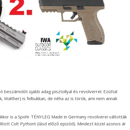
ó beszámolót újabb adag pisztollyal és revolverrel. Ezúttal
 Walther) is felbukkan, de néha az is török, ami nem annak
akkor is a Spohr TÉNYLEG Made in Germany revolverei váltották
llított Colt Pythont (lásd előző epizód). Mindezt közel azonos ár