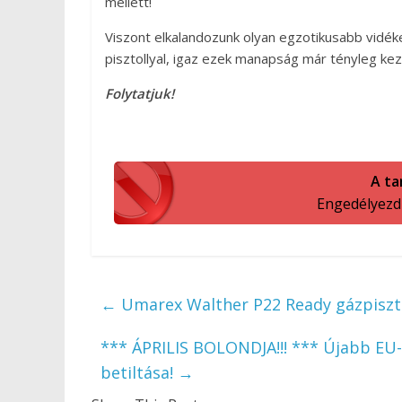
mellett!
Viszont elkalandozunk olyan egzotikusabb vidék
pisztollyal, igaz ezek manapság már tényleg k
Folytatjuk!
A ta
Engedélyezd a
←
Umarex Walther P22 Ready gázpiszt
*** ÁPRILIS BOLONDJA!!! *** Újabb EU
betiltása!
→